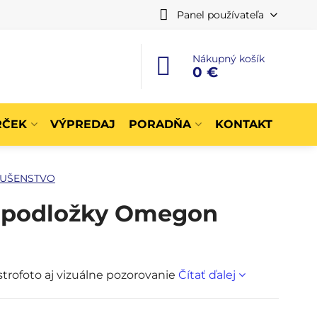
Panel používateľa
Nákupný košík
0 €
RČEK
VÝPREDAJ
PORADŇA
KONTAKT
LUŠENSTVO
é podložky Omegon
strofoto aj vizuálne pozorovanie
Čítať ďalej