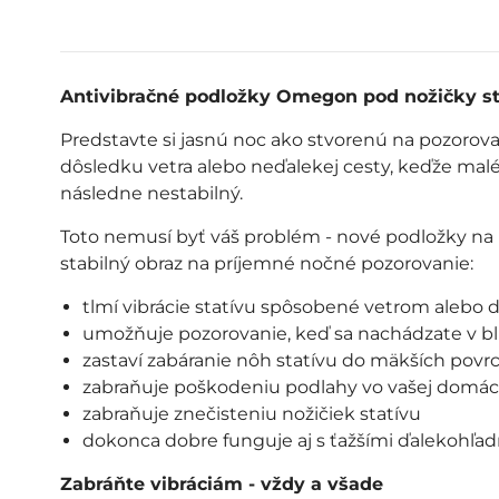
Antivibračné podložky Omegon pod nožičky st
Predstavte si jasnú noc ako stvorenú na pozorova
dôsledku vetra alebo neďalekej cesty, keďže malé 
následne nestabilný.
Toto nemusí byť váš problém - nové podložky na p
stabilný obraz na príjemné nočné pozorovanie:
tlmí vibrácie statívu spôsobené vetrom alebo
umožňuje pozorovanie, keď sa nachádzate v blí
zastaví zabáranie nôh statívu do mäkších povr
zabraňuje poškodeniu podlahy vo vašej domác
zabraňuje znečisteniu nožičiek statívu
dokonca dobre funguje aj s ťažšími ďalekohľa
Zabráňte vibráciám - vždy a všade