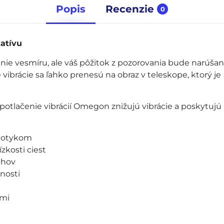
Popis
Recenzie
0
atívu
nie vesmíru, ale váš pôžitok z pozorovania bude narúšan
vibrácie sa ľahko prenesú na obraz v teleskope, ktorý je
otlačenie vibrácií Omegon znižujú vibrácie a poskytujú
 dotykom
zkosti ciest
chov
nosti
dmi