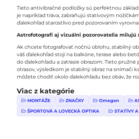
Tieto antivibračné podložky sú perfektnou zákl
je napríklad tráva, zabraňujú statívovým nožičkám, 
ďalekohľad starostlivo pred pozorovaním vyrovnali,
Astrofotografi aj vizuálni pozorovatelia milujú 
Ak chcete fotografovať nočnú oblohu, stabilný o
váš ďalekohľad stojí na balkóne, terase alebo betó
do ďalekohľadu a zatrasie obrazom. Tieto pružné p
otrasov, výsledkom je stabilný obraz na snímači k
môžete chodiť okolo ďalekohľadu bez obáv, že roz
Viac z kategórie
MONTÁŽE
ZNAČKY
Omegon
A
ŠPORTOVÁ A LOVECKÁ OPTIKA
STATÍVY A