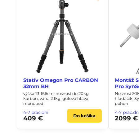
Statív Omegon Pro CARBON
Montáž 
32mm BH
Pro Syn
výška 13-166cm, nosnosť do 20kg,
Nosnosť 20k
karbón, váha 2,1kg, guľová hlava,
hľadáčik, S
monopod
pohon
4-7 prac.dní
4-7 prac.dn
Do košíka
409 €
2099 €