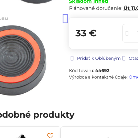
Skladom ihneď
Plánované doručenie:
Út
11.
33 €
Pridať k Obľúbeným
Otá
Kód tovaru:
44692
Výrobca a kontaktné údaje:
Om
podobné produkty