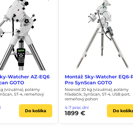
Sky-Watcher AZ-EQ6
Montáž Sky-Watcher EQ6-
Scan GOTO
Pro SynScan GOTO
g (vizuálna), polárny
Nosnosť 20 kg (vizuálna), polárny
ynScan, ST-4, remeňový
hľadáčik, SynScan, ST-4, USB port,
remeňový pohon
í
4-7 prac.dní
Do košíka
Do košík
1899 €