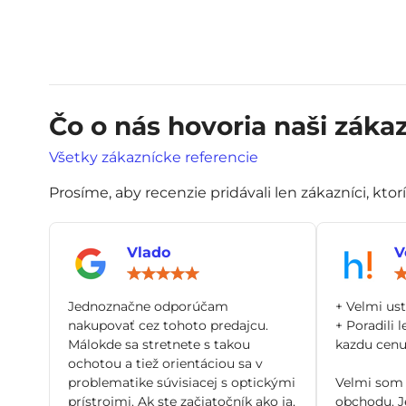
Čo o nás hovoria naši zákaz
Všetky zákaznícke referencie
Prosíme, aby recenzie pridávali len zákazníci, ktor
Vlado
V
Hodnotenie:
5
/
Jednoznačne odporúčam
+ Velmi us
5
nakupovať cez tohoto predajcu.
+ Poradili l
Málokde sa stretnete s takou
kazdu cenu 
ochotou a tiež orientáciou sa v
problematike súvisiacej s optickými
Velmi som 
prístrojmi. Ak ste začiatočník ako ja,
obchodu. Je