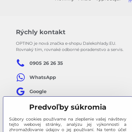
m
Rýchly kontakt
OPTINO je nová značka e-shopu Dalekohlady.EU.
Rovnaký tím, rovnaké odborné poradenstvo a servis.
0905 26 26 35
WhatsApp
Google
Predvoľby súkromia
Facebook
Súbory cookies používame na zlepšenie vašej návštevy
tejto webovej stránky, analýzu jej výkonnosti a
zhromažďovanie údajov o jej používaní. Na tento účel