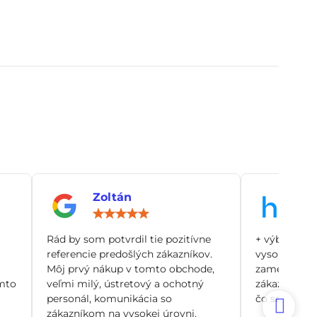
Zoltán
An
notenie:
Hodnotenie:
5
/
Rád by som potvrdil tie pozitívne
+ výborný zá
5
referencie predošlých zákazníkov.
vysoko odbo
Môj prvý nákup v tomto obchode,
zamerané pr
mto
veľmi milý, ústretový a ochotný
zákazníka, n
personál, komunikácia so
čo sa dá. Si
zákazníkom na vysokej úrovni.