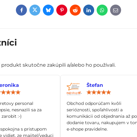
Facebook
Twitter
Bluesky
Pinterest
Reddit
LinkedIn
WhatsApp
E-
mail
níci
í produkt skutočne zakúpili a/alebo ho používali.
eronika
Štefan
Hodnotenie:
Hod
5
5
/
/
tretovy personal
Obchod odporúčam kvôli
5
5
epsie, nesnazili sa za
serióznosti, spoľahlivosti a
zarobit :-)
komunikácii od objednania až po
dodanie tovaru, nakupujem v to
spokojna s pristupom
e-shope pravidelne.
 vidiet, ze majitel/veduci