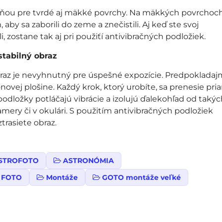
adňou pre tvrdé aj mäkké povrchy. Na mäkkých povrchoch
aby sa zaborili do zeme a znečistili. Aj keď ste svoj
 zostane tak aj pri použiťí antivibračných podložiek.
stabilný obraz
braz je nevyhnutný pre úspešné expozície. Predpokladaj
novej plošine. Každý krok, ktorý urobíte, sa prenesie pr
odložky potláčajú vibrácie a izolujú ďalekohľad od taký
amery či v okulári. S použitím antivibračných podložiek
trasiete obraz.
STROFOTO
ASTRONÓMIA
 FOTO
Montáže
GOTO montáže veľké