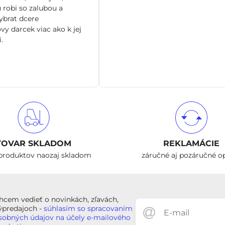
 robi so zalubou a
brat dcere
vy darcek viac ako k jej
.
TOVAR SKLADOM
REKLAMÁCIE
produktov naozaj skladom
záručné aj pozáručné o
hcem vedieť o novinkách, zľavách,
ýpredajoch -
súhlasím so spracovaním
sobných údajov na účely e-mailového