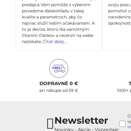
predajca Vám pomôže s výberom
svoju pracu
povedzme ďalekohľadu v takej
pomohol vy
kvalite a parametroch, aby čo
narodenino
najviac slúžil Vašim očakávaniam. A
spokojnosti
to je devíza, ktorú iba samotným
čítaním článkov a recenzií na webe
nezískate.
Čítať ďalej...
DOPRAVNÉ 0 €
pri nákupe od 59 €
1000+ 
C
Newsletter
v
o
Novinky - Akcie - Výpredaje: