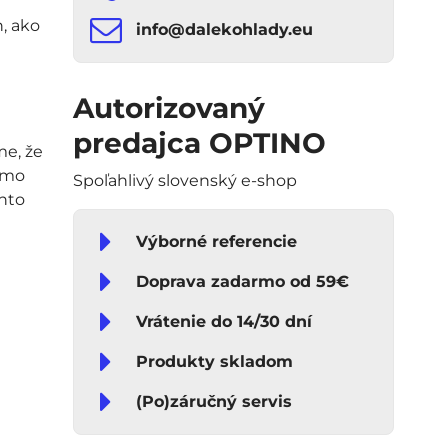
, ako
info​​@dalekohlady​​.eu
Autorizovaný
predajca OPTINO
me, že
iamo
Spoľahlivý slovenský e-shop
chto
Výborné referencie
Doprava zadarmo od 59€
Vrátenie do 14/30 dní
Produkty skladom
(Po)záručný servis