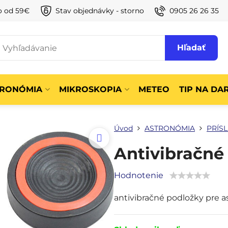
o od 59€
Stav objednávky - storno
0905 26 26 35
Hľadať
TRONÓMIA
MIKROSKOPIA
METEO
TIP NA DA
Úvod
ASTRONÓMIA
PRÍS
Antivibračn
Hodnotenie
antivibračné podložky pre a