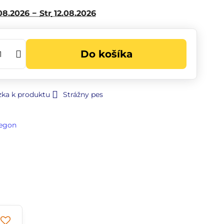
08.2026 −
Str
12.08.2026
Do košíka
zka k produktu
Strážny pes
egon