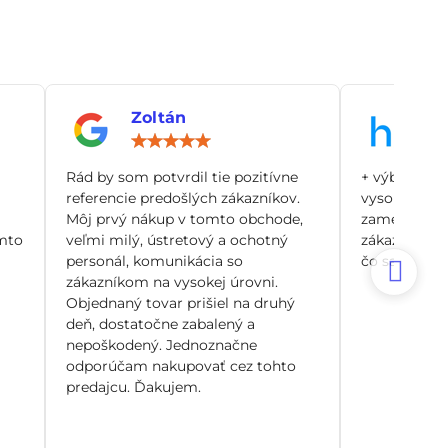
Zoltán
An
notenie:
Hodnotenie:
5
/
Rád by som potvrdil tie pozitívne
+ výborný zá
5
referencie predošlých zákazníkov.
vysoko odbo
Môj prvý nákup v tomto obchode,
zamerané pr
mto
veľmi milý, ústretový a ochotný
zákazníka, n
personál, komunikácia so
čo sa dá. Si
zákazníkom na vysokej úrovni.
Objednaný tovar prišiel na druhý
deň, dostatočne zabalený a
nepoškodený. Jednoznačne
odporúčam nakupovať cez tohto
predajcu. Ďakujem.