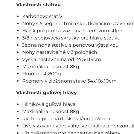
Vlastnosti statívu
Karbónový statív
Nohy s 5 segmentmi a skrutkovacím uzáverom,
Háčik pre protizávažie na stredovom stĺpe
3/8in spojovacia skrutka pre hlavu statívu
Jedna noha statívu s penovou výstelkou
Nohy nastaviteľné v 3 polohách
Výška nastaviteľná od 24,5-118cm
Maximálna nosnosť 8kg
Hmotnosť 800g
Rozmery v zloženom stave 34x10x10cm
Vlastnosti guľovej hlavy
Hliníková guľová hlava
Maximálna nosnosť 8kg
Rýchloupínacia doska s 1/4in závitom
Dve vstavané vodováhy (vertikálna a horizontá
Uhlová mierka pre panoramatické zábery