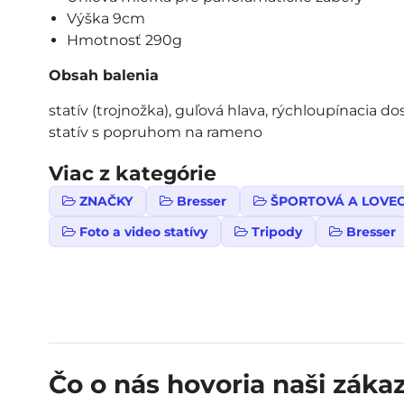
Výška 9cm
Hmotnosť 290g
Obsah balenia
statív (trojnožka), guľová hlava, rýchloupínacia d
statív s popruhom na rameno
Viac z kategórie
ZNAČKY
Bresser
ŠPORTOVÁ A LOVE
Foto a video statívy
Tripody
Bresser
Čo o nás hovoria naši zákaz