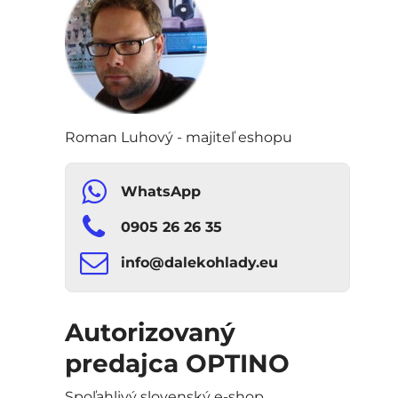
Roman Luhový - majiteľ eshopu
WhatsApp
0905 26 26 35
info​​@dalekohlady​​.eu
Autorizovaný
predajca OPTINO
Spoľahlivý slovenský e-shop