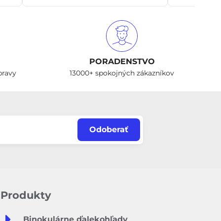
PORADENSTVO
pravy
13000+ spokojných zákazníkov
Odoberať
Produkty
Binokulárne ďalekohľady