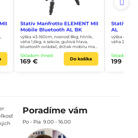
MII
Statív Manfrotto ELEMENT MII
Statív Man
Mobile Bluetooth AL BK
AL
,
výška 43-160cm, nosnosť 8kg, hliník,
výška 42-171,
váha 1,6kg, 4 sekcie, guľová hlava,
váha 2,52kg, 
bluetooth ovládač, držiak mobilu max
šírka 8,4cm
Skladom ihneď
Skladom ih
a
Do košíka
169 €
199 €
Poradíme vám
er
eľkosť
Po - Pia 9.00 - 16.00
tkých