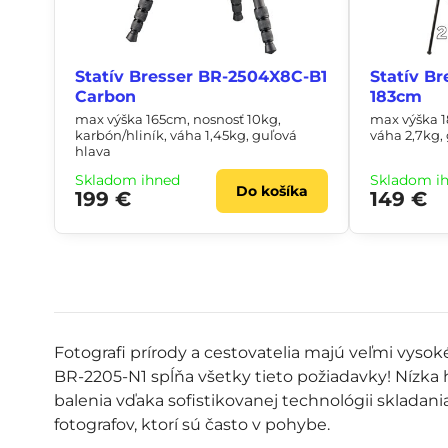
Statív Bresser BR-2504X8C-B1
Statív B
Carbon
183cm
max výška 165cm, nosnosť 10kg,
max výška 1
karbón/hliník, váha 1,45kg, guľová
váha 2,7kg,
hlava
Skladom ihneď
Skladom i
Do košíka
199 €
149 €
Fotografi prírody a cestovatelia majú veľmi vysok
BR-2205-N1 spĺňa všetky tieto požiadavky! Nízk
balenia vďaka sofistikovanej technológii skladani
fotografov, ktorí sú často v pohybe.