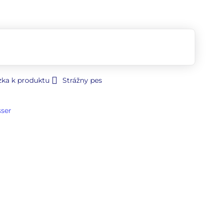
zka k produktu
Strážny pes
sser