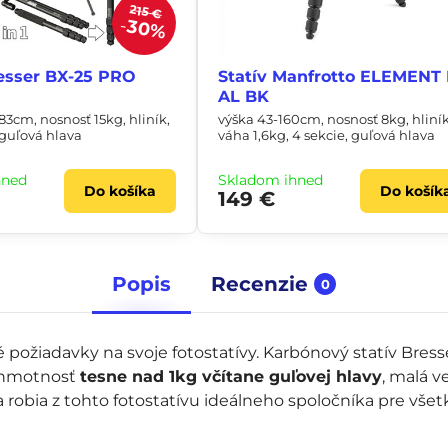
215 €
30%
resser BX-25 PRO
Statív Manfrotto ELEMENT 
AL BK
83cm, nosnosť 15kg, hliník,
výška 43-160cm, nosnosť 8kg, hliník
 guľová hlava
váha 1,6kg, 4 sekcie, guľová hlava
hneď
Skladom ihneď
Do košíka
Do košík
149 €
Popis
Recenzie
0
é požiadavky na svoje fotostatívy. Karbónový statív Bress
a hmotnosť
tesne nad 1kg včítane guľovej hlavy
, malá v
a robia z tohto fotostatívu ideálneho spoločníka pre vše