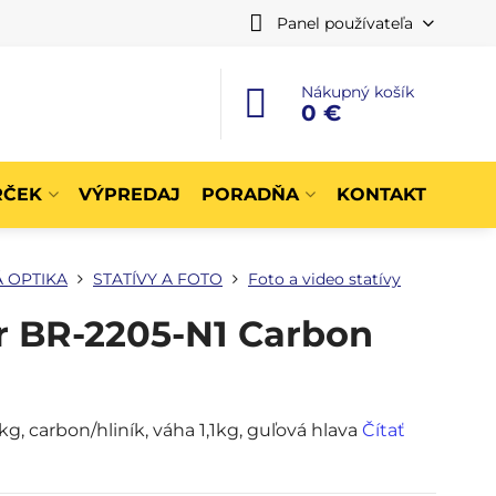
Panel používateľa
Nákupný košík
0 €
RČEK
VÝPREDAJ
PORADŇA
KONTAKT
 OPTIKA
STATÍVY A FOTO
Foto a video statívy
er BR-2205-N1 Carbon
, carbon/hliník, váha 1,1kg, guľová hlava
Čítať