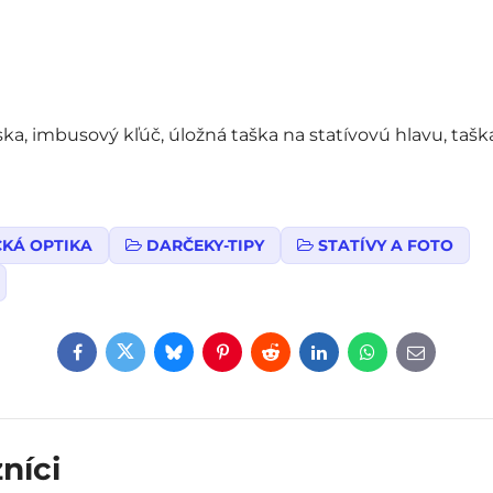
oska, imbusový kľúč, úložná taška na statívovú hlavu, tašk
CKÁ OPTIKA
DARČEKY-TIPY
STATÍVY A FOTO
Facebook
Twitter
Bluesky
Pinterest
Reddit
LinkedIn
WhatsApp
E-
mail
níci