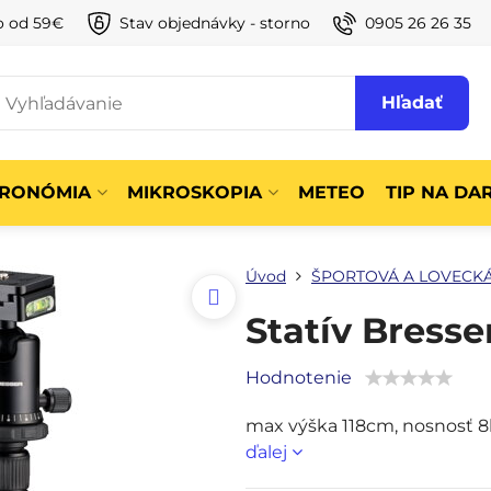
o od 59€
Stav objednávky - storno
0905 26 26 35
Hľadať
TRONÓMIA
MIKROSKOPIA
METEO
TIP NA DA
Úvod
ŠPORTOVÁ A LOVECKÁ
Statív Bress
Hodnotenie
max výška 118cm, nosnosť 8kg
ďalej