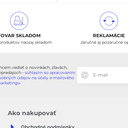
TOVAR SKLADOM
REKLAMÁCIE
produktov naozaj skladom
záručné aj pozáručné o
hcem vedieť o novinkách, zľavách,
ýpredajoch -
súhlasím so spracovaním
sobných údajov na účely e-mailového
arketingu
Ako nakupovať
Obchodné podmienky