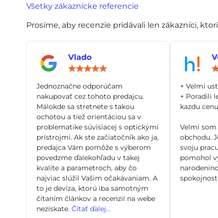
Všetky zákaznícke referencie
Prosíme, aby recenzie pridávali len zákazníci, ktor
Vlado
V
Hodnotenie:
5
/
Jednoznačne odporúčam
+ Velmi us
5
nakupovať cez tohoto predajcu.
+ Poradili l
Málokde sa stretnete s takou
kazdu cenu 
ochotou a tiež orientáciou sa v
problematike súvisiacej s optickými
Velmi som 
prístrojmi. Ak ste začiatočník ako ja,
obchodu. Je
predajca Vám pomôže s výberom
svoju pracu
povedzme ďalekohľadu v takej
pomohol vy
kvalite a parametroch, aby čo
narodenino
najviac slúžil Vašim očakávaniam. A
spokojnosti
to je devíza, ktorú iba samotným
čítaním článkov a recenzií na webe
nezískate.
Čítať ďalej...