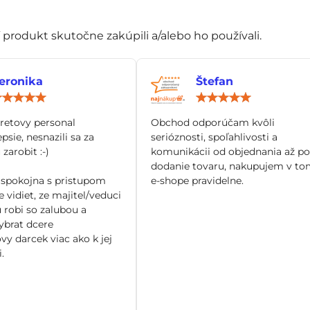
í produkt skutočne zakúpili a/alebo ho používali.
eronika
Štefan
Hodnotenie:
Hod
5
5
/
/
tretovy personal
Obchod odporúčam kvôli
5
5
epsie, nesnazili sa za
serióznosti, spoľahlivosti a
zarobit :-)
komunikácii od objednania až po
dodanie tovaru, nakupujem v to
spokojna s pristupom
e-shope pravidelne.
 vidiet, ze majitel/veduci
 robi so zalubou a
brat dcere
vy darcek viac ako k jej
.