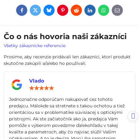
Facebook
Twitter
Bluesky
Pinterest
Reddit
LinkedIn
WhatsApp
E-
mail
Čo o nás hovoria naši zákazníci
Všetky zákaznícke referencie
Prosíme, aby recenzie pridávali len zákazníci, ktorí produkt
skutočne zakúpili a/alebo ho používali.
Vlado
Hodnotenie:
5
/
Jednoznačne odporúčam nakupovať cez tohoto
5
predajcu. Málokde sa stretnete s takou ochotou a tiež
orientáciou sa v problematike súvisiacej s optickými
prístrojmi. Ak ste začiatočník ako ja, predajca Vám
pomôže s výberom povedzme ďalekohľadu v takej
kvalite a parametroch, aby čo najviac slúžil Vašim
očakávaniam. A to je devíza, ktorú iba samotným