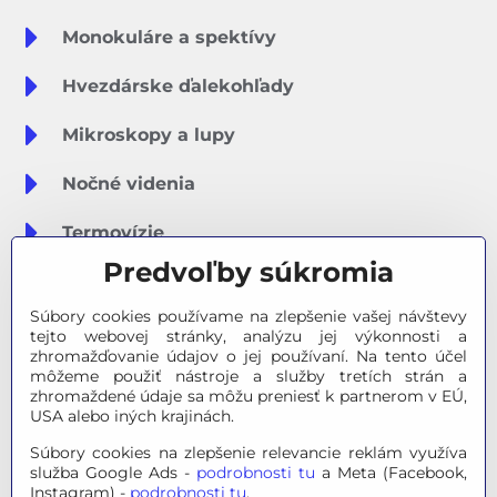
Monokuláre a spektívy
Hvezdárske ďalekohľady
Mikroskopy a lupy
Nočné videnia
Termovízie
Predvoľby súkromia
Meteostanice
Súbory cookies používame na zlepšenie vašej návštevy
Značky
tejto webovej stránky, analýzu jej výkonnosti a
zhromažďovanie údajov o jej používaní. Na tento účel
môžeme použiť nástroje a služby tretích strán a
Výpredaj
zhromaždené údaje sa môžu preniesť k partnerom v EÚ,
USA alebo iných krajinách.
Tipy na darčeky
Súbory cookies na zlepšenie relevancie reklám využíva
služba Google Ads -
podrobnosti tu
a Meta (Facebook,
Poradňa - Ako si vybrať
Instagram) -
podrobnosti tu
.