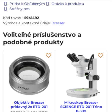
Pridať k Obľúbeným
Otázka k produktu
Strážny pes
Kód tovaru:
5941492
Výrobca a kontaktné údaje:
Bresser
Voliteľné príslušenstvo a
podobné produkty
Objektív Bresser
Mikroskop Bresser
prídavný 2x ETD-201
SCIENCE ETD-201 Trino
8-50x
zväčšenie 2x, pre Bresser