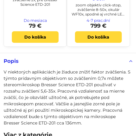
Science ETD-201
zoom objektív click-stop,
zväčšenie 8-50x, okulár
WF10x, spodné aj vrchné LED
osvetlenie, trinokulár -
Do mesiaca
4-7 prac.dní
dostupnosť 8/2026
79 €
799 €
Do košíka
Do košíka
Popis
V niektorých aplikáciách je žiaduce znížiť faktor zväčšenia. S
týmto prídavným objektívom so zväčšením 0,7x môžete
stereomikroskop Bresser Science ETD-201 používať v
rozsahu zväčšení 5,6-35x. Pracovná vzdialenosť sa mierne
zväčší, čo je obzvlášť užitočné, ak potrebujete pod
mikroskopom pracovať. Väčšie a jasnejšie zorné pole je
užitočné aj pri použití mikroskopickej kamery. Pracovná
vzdialenosť bude s týmto objektívom na mikroskope
Bresser Science ETD-201 cca 136mm.
Viac z kategórie