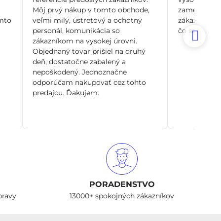
Môj prvý nákup v tomto obchode,
zamerané pr
mto
veľmi milý, ústretový a ochotný
zákazníka, n
personál, komunikácia so
čo sa dá. Si
zákazníkom na vysokej úrovni.
Objednaný tovar prišiel na druhý
deň, dostatočne zabalený a
nepoškodený. Jednoznačne
odporúčam nakupovať cez tohto
predajcu. Ďakujem.
PORADENSTVO
pravy
13000+ spokojných zákazníkov