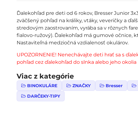
Ďalekohľad pre deti od 6 rokov, Bresser Junior 3x
zväčšený pohľad na králiky, vtáky, veveričky a ďa
stredovým zaostrovaním, vyrába sa v rôznych fareb
fialovo-ružový). Ďalekohľad má gumové očnice, kt
Nastaviteľná medziočná vzdialenosť okulárov.
UPOZORNENIE! Nenechávajte deti hrať sa s ďale
pohľad cez ďalekohľad do slnka alebo jeho okoli
Viac z kategórie
BINOKULÁRE
ZNAČKY
Bresser
DARČEKY-TIPY