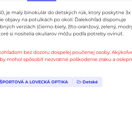
30, je malý binokulár do detských rúk, ktorý poskytne 3x
lšie objavy na potulkách po okolí. Ďalekohľad disponuje
ných verziách (čierno-biely, žlto-oranžový, zelený, modrý
oré si nositelia okuliarov môžu podľa potreby ovinúť.
kohľadom bez dozoru dospelej poučenej osoby. Akýkoľv
a by mohol spôsobiť nezvratné poškodenie zraku a oslepn
ŠPORTOVÁ A LOVECKÁ OPTIKA
Detské