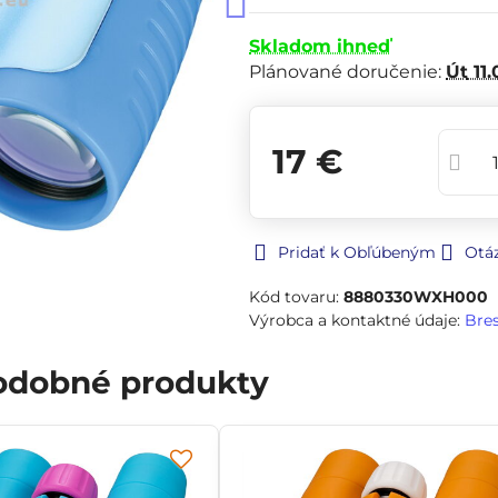
Skladom ihneď
Plánované doručenie:
Út
11.
17 €
Pridať k Obľúbeným
Otá
Kód tovaru:
8880330WXH000
Výrobca a kontaktné údaje:
Bre
podobné produkty