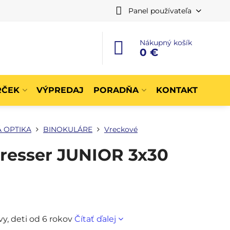
Panel používateľa
Nákupný košík
0 €
RČEK
VÝPREDAJ
PORADŇA
KONTAKT
 OPTIKA
BINOKULÁRE
Vreckové
resser JUNIOR 3x30
y, deti od 6 rokov
Čítať ďalej