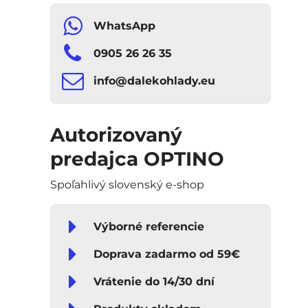
WhatsApp
0905 26 26 35
info​​@dalekohlady​​.eu
Autorizovaný
predajca OPTINO
Spoľahlivý slovenský e-shop
Výborné referencie
Doprava zadarmo od 59€
Vrátenie do 14/30 dní