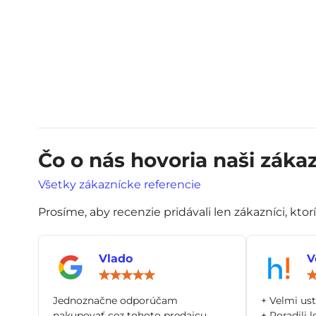
Čo o nás hovoria naši zákaz
Všetky zákaznícke referencie
Prosíme, aby recenzie pridávali len zákazníci, ktor
Vlado
V
Hodnotenie:
5
/
Jednoznačne odporúčam
+ Velmi us
5
nakupovať cez tohoto predajcu.
+ Poradili l