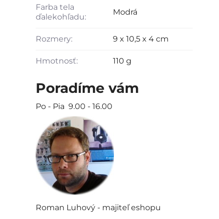
Farba tela
Modrá
ďalekohľadu:
Rozmery:
9 x 10,5 x 4 cm
Hmotnosť:
110 g
Poradíme vám
Po - Pia 9.00 - 16.00
Roman Luhový - majiteľ eshopu