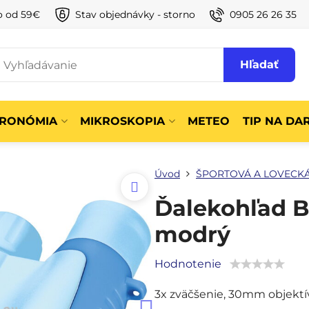
o od 59€
Stav objednávky - storno
0905 26 26 35
Hľadať
TRONÓMIA
MIKROSKOPIA
METEO
TIP NA DA
Úvod
ŠPORTOVÁ A LOVECKÁ
Ďalekohľad B
modrý
Hodnotenie
3x zväčšenie, 30mm objektív