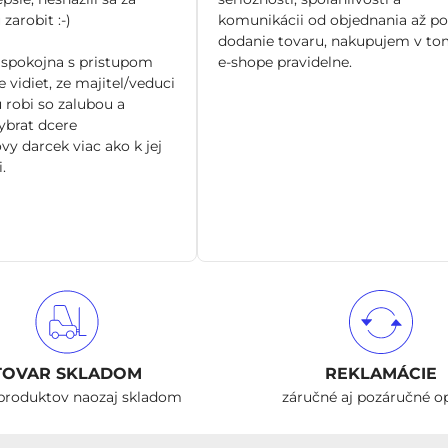
zarobit :-)
komunikácii od objednania až po
dodanie tovaru, nakupujem v to
spokojna s pristupom
e-shope pravidelne.
 vidiet, ze majitel/veduci
 robi so zalubou a
brat dcere
vy darcek viac ako k jej
.
TOVAR SKLADOM
REKLAMÁCIE
produktov naozaj skladom
záručné aj pozáručné o