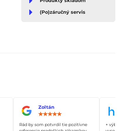
Produkty skladom
(Po)záručný servis
Zoltán
An
notenie:
Hodnotenie:
5
/
Rád by som potvrdil tie pozitívne
+ výborný zá
5
referencie predošlých zákazníkov.
vysoko odbo