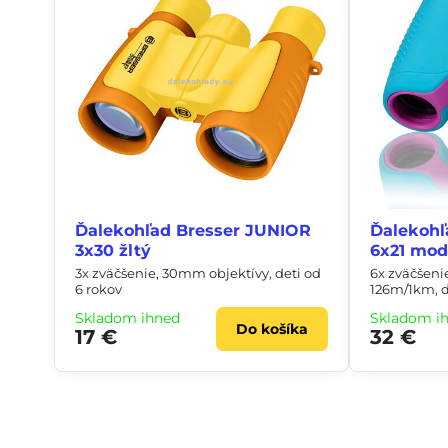
Ďalekohľad Bresser JUNIOR
Ďalekohľ
3x30 žltý
6x21 mod
3x zväčšenie, 30mm objektívy, deti od
6x zväčšeni
6 rokov
126m/1km, d
Skladom ihneď
Skladom i
Do košíka
17 €
32 €