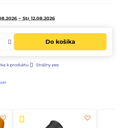
08.2026 −
Str
12.08.2026
Do košíka
zka k produktu
Strážny pes
sser