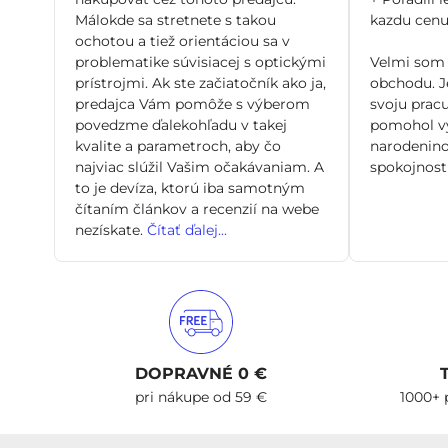
Málokde sa stretnete s takou
kazdu cenu 
ochotou a tiež orientáciou sa v
problematike súvisiacej s optickými
Velmi som 
prístrojmi. Ak ste začiatočník ako ja,
obchodu. Je
predajca Vám pomôže s výberom
svoju pracu
povedzme ďalekohľadu v takej
pomohol vy
kvalite a parametroch, aby čo
narodenino
najviac slúžil Vašim očakávaniam. A
spokojnosti
to je devíza, ktorú iba samotným
čítaním článkov a recenzií na webe
nezískate.
Čítať ďalej...
DOPRAVNÉ 0 €
pri nákupe od 59 €
1000+ 