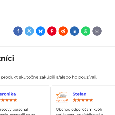
Facebook
Twitter
Bluesky
Pinterest
Reddit
LinkedIn
WhatsApp
E-
mail
níci
í produkt skutočne zakúpili a/alebo ho používali.
eronika
Štefan
Hodnotenie:
Hod
5
5
/
/
tretovy personal
Obchod odporúčam kvôli
5
5
epsie, nesnazili sa za
serióznosti, spoľahlivosti a