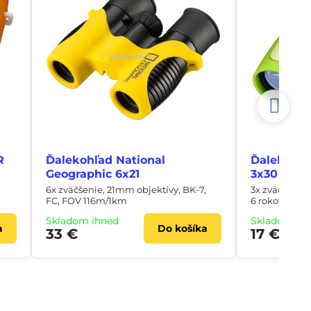
R
Ďalekohľad National
Ďalekohľa
Geographic 6x21
3x30 zele
6x zväčšenie, 21mm objektívy, BK-7,
3x zväčšenie,
FC, FOV 116m/1km
6 rokov
Skladom ihneď
Skladom ih
a
Do košíka
33 €
17 €