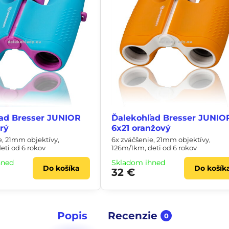
ad Bresser JUNIOR
Ďalekohľad Bresser JUNIO
rý
6x21 oranžový
e, 21mm objektívy,
6x zväčšenie, 21mm objektívy,
eti od 6 rokov
126m/1km, deti od 6 rokov
hneď
Skladom ihneď
Do košíka
Do košík
32 €
Popis
Recenzie
0