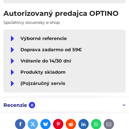
Autorizovaný predajca OPTINO
Spoľahlivý slovenský e-shop
Výborné referencie
Doprava zadarmo od 59€
Vrátenie do 14/30 dní
Produkty skladom
(Po)záručný servis
Recenzie
0
Facebook
Twitter
Bluesky
Pinterest
Reddit
LinkedIn
WhatsApp
E-