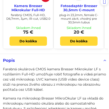
Kamera Bresser
Fotoadaptér Bresser
Mikrokular Full-HD
30,5mm C-mount
farebný CMOS, Full-HD,
plug-in 23,2mm, female C-
D6,7mm, 3µm, IR-cut, USB2.0
mount závit, vhodný pre
30,5mm tubus
Skladom ihneď
Skladom ihneď
75 €
20 €
Do košíka
Do košíka
Popis
Farebná okulárová CMOS kamera Bresser Mikrokular LF s
rozlíšením Full-HD umožňuje robiť fotografie a videá priamo
cez váš mikroskop. UVC kamera (USB video device class)
slúži na prenos živého obrazu z mikroskopu na obrazovku
počítača cez USB kábel.
Kamera na mikroskop Bresser MikroOkular LF sa vkladá do
mikroskopu namiesto okulára alebo do samostatného
fototubusu. S priloženými adaptérmi je kameru možné