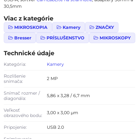
30,5mm
Viac z kategórie
MIKROSKOPIA
Kamery
ZNAČKY
Bresser
PRÍSLUŠENSTVO
MIKROSKOPY
Technické údaje
Kategória:
Kamery
Rozlíšenie
2 MP
snímača:
Snímač rozmer /
5,86 x 3,28 / 6,7 mm
diagonála:
Veľkosť
3,00 x 3,00 µm
obrazového bodu:
Pripojenie:
USB 2.0