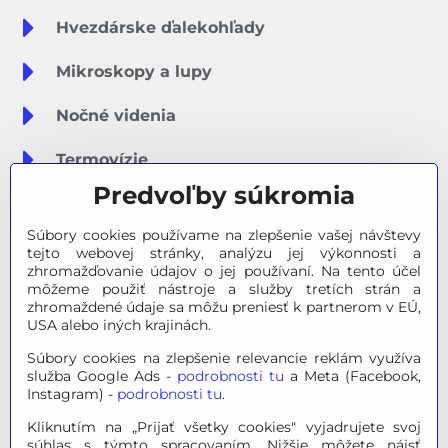
Hvezdárske ďalekohľady
Mikroskopy a lupy
Nočné videnia
Termovízie
Predvoľby súkromia
Meteostanice
Súbory cookies používame na zlepšenie vašej návštevy
Značky
tejto webovej stránky, analýzu jej výkonnosti a
zhromažďovanie údajov o jej používaní. Na tento účel
môžeme použiť nástroje a služby tretích strán a
Výpredaj
zhromaždené údaje sa môžu preniesť k partnerom v EÚ,
USA alebo iných krajinách.
Tipy na darčeky
Súbory cookies na zlepšenie relevancie reklám využíva
služba Google Ads -
podrobnosti tu
a Meta (Facebook,
Poradňa - Ako si vybrať
Instagram) -
podrobnosti tu
.
Kliknutím na „Prijať všetky cookies" vyjadrujete svoj
súhlas s týmto spracovaním. Nižšie môžete nájsť