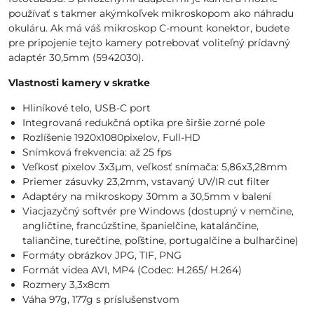
používať s takmer akýmkoľvek mikroskopom ako náhradu
okuláru. Ak má váš mikroskop C-mount konektor, budete
pre pripojenie tejto kamery potrebovať voliteľný prídavný
adaptér 30,5mm (5942030).
Vlastnosti kamery v skratke
Hliníkové telo, USB-C port
Integrovaná redukčná optika pre širšie zorné pole
Rozlíšenie 1920x1080pixelov, Full-HD
Snímková frekvencia: až 25 fps
Veľkosť pixelov 3x3µm, veľkosť snímača: 5,86x3,28mm
Priemer zásuvky 23,2mm, vstavaný UV/IR cut filter
Adaptéry na mikroskopy 30mm a 30,5mm v balení
Viacjazyčný softvér pre Windows (dostupný v nemčine,
angličtine, francúzštine, španielčine, katalánčine,
taliančine, turečtine, poľštine, portugalčine a bulharčine)
Formáty obrázkov JPG, TIF, PNG
Formát videa AVI, MP4 (Codec: H.265/ H.264)
Rozmery 3,3x8cm
Váha 97g, 177g s príslušenstvom