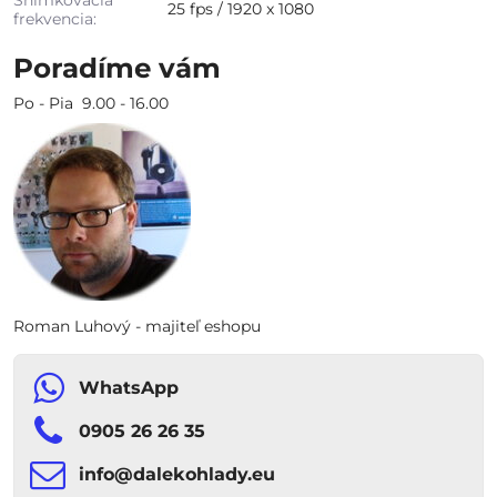
Snímkovacia
25 fps / 1920 x 1080
frekvencia:
Poradíme vám
Po - Pia 9.00 - 16.00
Roman Luhový - majiteľ eshopu
WhatsApp
0905 26 26 35
info​​@dalekohlady​​.eu