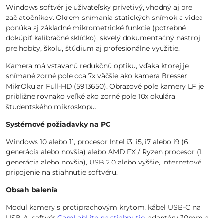
Windows softvér je užívateľsky prívetivý, vhodný aj pre
začiatočníkov. Okrem snímania statických snímok a videa
ponúka aj základné mikrometrické funkcie (potrebné
dokúpiť kalibračné sklíčko), skvelý dokumentačný nástroj
pre hobby, školu, štúdium aj profesionálne využitie.
Kamera má vstavanú redukčnú optiku, vďaka ktorej je
snímané zorné pole cca 7x väčšie ako kamera Bresser
MikrOkular Full-HD (5913650). Obrazové pole kamery LF je
približne rovnako veľké ako zorné pole 10x okulára
študentského mikroskopu.
Systémové požiadavky na PC
Windows 10 alebo 11, procesor Intel i3, i5, i7 alebo i9 (6.
generácia alebo novšia) alebo AMD FX / Ryzen procesor (1.
generácia alebo novšia), USB 2.0 alebo vyššie, internetové
pripojenie na stiahnutie softvéru.
Obsah balenia
Modul kamery s protiprachovým krytom, kábel USB-C na
USB-A, softvér
CamLabLite na stiahnutie
, adaptéry 30mm a