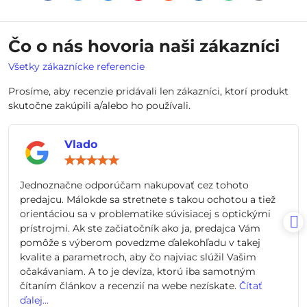
mail
Čo o nás hovoria naši zákazníci
Všetky zákaznícke referencie
Prosíme, aby recenzie pridávali len zákazníci, ktorí produkt
skutočne zakúpili a/alebo ho používali.
Vlado
Hodnotenie:
5
/
Jednoznačne odporúčam nakupovať cez tohoto
5
predajcu. Málokde sa stretnete s takou ochotou a tiež
orientáciou sa v problematike súvisiacej s optickými
prístrojmi. Ak ste začiatočník ako ja, predajca Vám
pomôže s výberom povedzme ďalekohľadu v takej
kvalite a parametroch, aby čo najviac slúžil Vašim
očakávaniam. A to je devíza, ktorú iba samotným
čítaním článkov a recenzií na webe nezískate.
Čítať
ďalej...