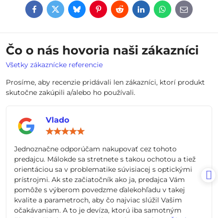
Facebook
Twitter
Bluesky
Pinterest
Reddit
LinkedIn
WhatsApp
E-
mail
Čo o nás hovoria naši zákazníci
Všetky zákaznícke referencie
Prosíme, aby recenzie pridávali len zákazníci, ktorí produkt
skutočne zakúpili a/alebo ho používali.
Vlado
Hodnotenie:
5
/
Jednoznačne odporúčam nakupovať cez tohoto
5
predajcu. Málokde sa stretnete s takou ochotou a tiež
orientáciou sa v problematike súvisiacej s optickými
prístrojmi. Ak ste začiatočník ako ja, predajca Vám
pomôže s výberom povedzme ďalekohľadu v takej
kvalite a parametroch, aby čo najviac slúžil Vašim
očakávaniam. A to je devíza, ktorú iba samotným