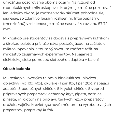
umožňuje pozorovanie oboma očami. Na rozdiel od
monokulárnych mikroskopov, s ktorými je možné pozorovať
len jedným okom, je možné vzorky skúmať pohodlnejšie,
jasnejšie, so zdanlivo lepším rozlíšením. Interpupilárnu
(medziočnú) vzdialenosť je možné nastaviť v rozsahu 57-72
mm.
Mikroskop pre študentov sa dodáva s prepravným kufríkom
a širokou paletou príslušenstva postačujúcou na začiatok
mikroskopovania, s touto výbavou sa môžete tešiť na
množstvo zaujímavých experimentov. Napájanie z
elektrickej siete pomocou sieťového adaptéra v balení.
Obsah balenia
Mikroskop s kovovým telom a binokulárnou hlavicou,
objektívy (4x, 10x, 40x), okuláre (1 pár 10x, 1 pár 20x), napájací
adaptér, 5 podložných sklíčok, 5 krycích sklíčok, 5 vopred
pripravených preparátov, ochranný kryt, pipeta, nožnice,
pinzeta, mikrotóm na prípravu tenkých rezov preparátov,
droždie, vajíčka kreviet, gumové médium na výrobu trvalých
preparátov, prepravný kufrík