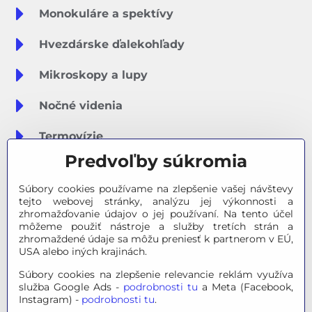
Monokuláre a spektívy
Hvezdárske ďalekohľady
Mikroskopy a lupy
Nočné videnia
Termovízie
Predvoľby súkromia
Meteostanice
Súbory cookies používame na zlepšenie vašej návštevy
Značky
tejto webovej stránky, analýzu jej výkonnosti a
zhromažďovanie údajov o jej používaní. Na tento účel
môžeme použiť nástroje a služby tretích strán a
Výpredaj
zhromaždené údaje sa môžu preniesť k partnerom v EÚ,
USA alebo iných krajinách.
Tipy na darčeky
Súbory cookies na zlepšenie relevancie reklám využíva
služba Google Ads -
podrobnosti tu
a Meta (Facebook,
Poradňa - Ako si vybrať
Instagram) -
podrobnosti tu
.