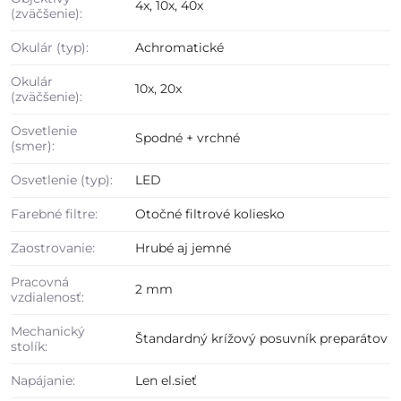
4x, 10x, 40x
(zväčšenie):
Okulár (typ):
Achromatické
Okulár
10x, 20x
(zväčšenie):
Osvetlenie
Spodné + vrchné
(smer):
Osvetlenie (typ):
LED
Farebné filtre:
Otočné filtrové koliesko
Zaostrovanie:
Hrubé aj jemné
Pracovná
2 mm
vzdialenosť:
Mechanický
Štandardný krížový posuvník preparátov
stolík:
Napájanie:
Len el.sieť