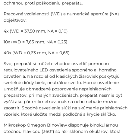
ochranou proti poškodeniu preparátu.
Pracovné vzdialenosti (WD) a numerická apertúra (NA)
objektívov:
4x (WD = 37,50 mm, NA = 0,10)
10x (WD = 7,63 mm, NA = 0,25)
40x (WD = 0,63 mm, NA = 0,65)
Svoj preparát si môžete vhodne osvetliť pomocou
regulovateľného LED osvetlenia spodného aj horného
osvetlenia. Na rozdiel od klasických žiaroviek poskytujú
svetelné diódy biele, neutrálne svetlo. Horné osvetlenie
umožňuje obmedzené pozorovanie nepriehľadných
preparátov, pri malých zväčšeniach, preparát nesmie byť
vyšší ako pár milimetrov, inak na neho nebude možné
zaostriť. Spodné osvetlenie slúži na skúmanie priehľadných
vzoriek, ktoré uložíte medzi podložné a krycie sklíčko.
Mikroskop Omegon BinoView disponuje binokulárnou
otočnou hlavicou (360°) so 45° sklonom okulárov, ktorá