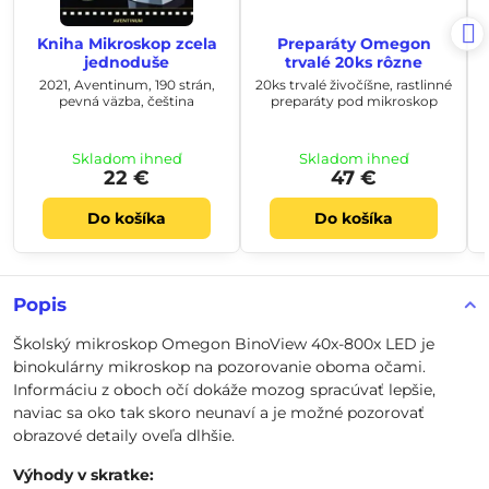
Kniha Mikroskop zcela
Preparáty Omegon
jednoduše
trvalé 20ks rôzne
2021, Aventinum, 190 strán,
20ks trvalé živočíšne, rastlinné
pevná väzba, čeština
preparáty pod mikroskop
Skladom ihneď
Skladom ihneď
22 €
47 €
Do košíka
Do košíka
Popis
Školský mikroskop Omegon BinoView 40x-800x LED je
binokulárny mikroskop na pozorovanie oboma očami.
Informáciu z oboch očí dokáže mozog spracúvať lepšie,
naviac sa oko tak skoro neunaví a je možné pozorovať
obrazové detaily oveľa dlhšie.
Výhody v skratke: