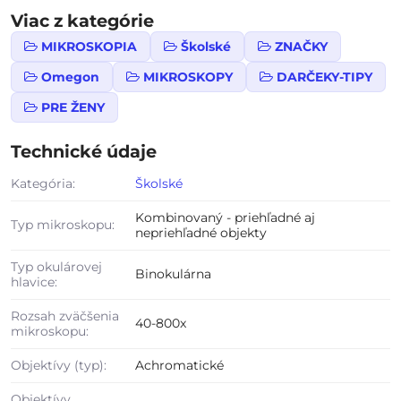
Viac z kategórie
MIKROSKOPIA
Školské
ZNAČKY
Omegon
MIKROSKOPY
DARČEKY-TIPY
PRE ŽENY
Technické údaje
Kategória:
Školské
Kombinovaný - priehľadné aj
Typ mikroskopu:
nepriehľadné objekty
Typ okulárovej
Binokulárna
hlavice:
Rozsah zväčšenia
40-800x
mikroskopu:
Objektívy (typ):
Achromatické
Objektívy