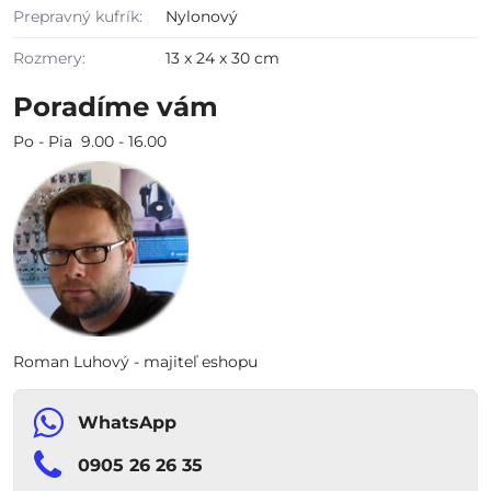
Prepravný kufrík:
Nylonový
Rozmery:
13 x 24 x 30 cm
Poradíme vám
Po - Pia 9.00 - 16.00
Roman Luhový - majiteľ eshopu
WhatsApp
0905 26 26 35