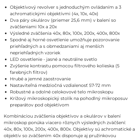
Objektívový revolver s jednoduchým ovládaním a 3
achromatickými objektívmi (4x, 10x, 40x)
Dva páry okulárov (priemer 25,6 mm) v balení so
zväčšeniami 10x a 20x
Výsledné zväčšenia 40x, 80x, 100x, 200x, 400x, 800x
Spodné aj horné osvetlenie umožňuje pozorovanie
priehľadných a s obmedzaniami aj menších
nepriehľadných vzoriek
LED osvetlenie - jasné a neutrálne svetlo
Zvýšenie kontrastu pomocou filtrového kolieska (5
farebných filtrov)
Hrubé a jemné zaostrovanie
Nastaviteľná medziočná vzdialenosť 57-72 mm
Robustné a odolné celokovové telo mikroskopu
Krížový mikroskopický stolík na pohodlný mikroposuv
preparátov pod objektívom
Kombináciou zväčšenia objektívov a okulárov v balení
mikroskop ponúka viacero rôznych výsledných zväčšení:
40x, 80x, 100x, 200x, 400x, 800x. Objektívy sú achromatické a
objektív so zväčšením 40x disponuje aj pružinkovou