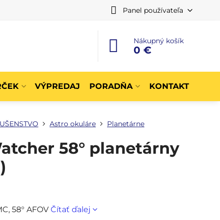
Panel používateľa
Nákupný košík
0 €
RČEK
VÝPREDAJ
PORADŇA
KONTAKT
LUŠENSTVO
Astro okuláre
Planetárne
atcher 58° planetárny
)
MC, 58° AFOV
Čítať ďalej