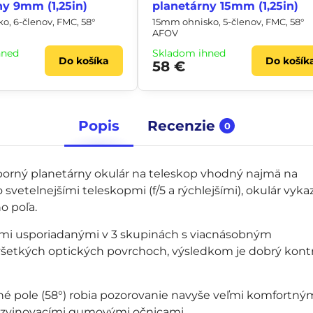
ny 9mm (1,25in)
planetárny 15mm (1,25in)
, 6-členov, FMC, 58°
15mm ohnisko, 5-členov, FMC, 58°
AFOV
hneď
Skladom ihneď
Do košíka
Do košík
58 €
Popis
Recenzie
0
orný planetárny okulár na teleskop vhodný najmä na
o svetelnejšími teleskopmi (f/5 a rýchlejšími), okulár vyka
o poľa.
kami usporiadanými v 3 skupinách s viacnásobným
 všetkých optických povrchoch, výsledkom je dobrý kontr
rné pole (58°) robia pozorovanie navyše veľmi komfortným
ú zvinovacími gumovými očnicami.