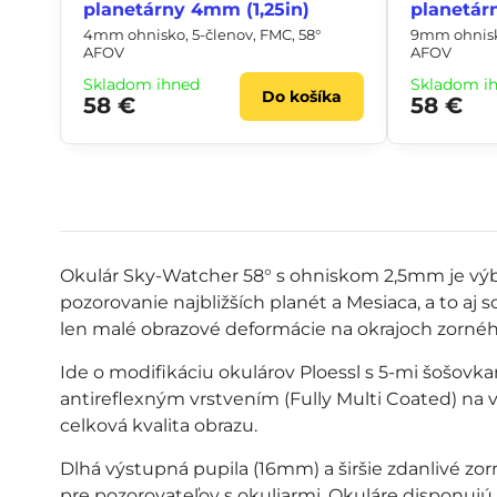
planetárny 4mm (1,25in)
planetár
4mm ohnisko, 5-členov, FMC, 58°
9mm ohnisko
AFOV
AFOV
Skladom ihneď
Skladom i
Do košíka
58 €
58 €
Okulár Sky-Watcher 58° s ohniskom 2,5mm je výb
pozorovanie najbližších planét a Mesiaca, a to aj s
len malé obrazové deformácie na okrajoch zornéh
Ide o modifikáciu okulárov Ploessl s 5-mi šošov
antireflexným vrstvením (Fully Multi Coated) na
celková kvalita obrazu.
Dlhá výstupná pupila (16mm) a širšie zdanlivé zo
pre pozorovateľov s okuliarmi. Okuláre disponuj