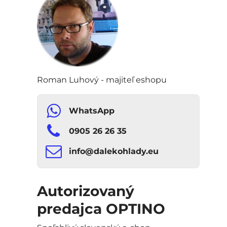
Roman Luhový - majiteľ eshopu
WhatsApp
0905 26 26 35
info​​@dalekohlady​​.eu
Autorizovaný
predajca OPTINO