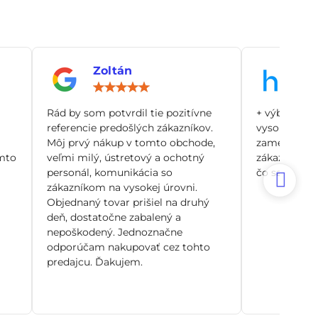
Zoltán
An
notenie:
Hodnotenie:
5
/
Rád by som potvrdil tie pozitívne
+ výborný zá
5
referencie predošlých zákazníkov.
vysoko odbo
Môj prvý nákup v tomto obchode,
zamerané pr
mto
veľmi milý, ústretový a ochotný
zákazníka, n
personál, komunikácia so
čo sa dá. Si
zákazníkom na vysokej úrovni.
Objednaný tovar prišiel na druhý
deň, dostatočne zabalený a
nepoškodený. Jednoznačne
odporúčam nakupovať cez tohto
predajcu. Ďakujem.