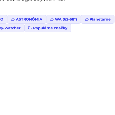
VO
ASTRONÓMIA
WA (62-68°)
Planetárne
ky-Watcher
Populárne značky