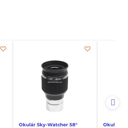
Okulár Sky-Watcher 58°
Okulár Sk