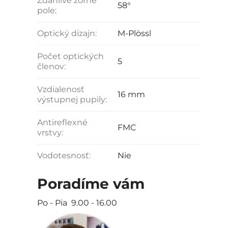
Zdanlivé zorné
58°
pole:
Optický dizajn:
M-Plössl
Počet optických
5
členov:
Vzdialenosť
16 mm
výstupnej pupily:
Antireflexné
FMC
vrstvy:
Vodotesnosť:
Nie
Poradíme vám
Po - Pia 9.00 - 16.00