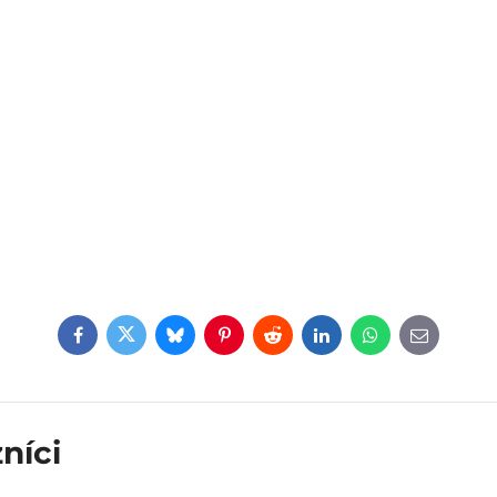
Facebook
Twitter
Bluesky
Pinterest
Reddit
LinkedIn
WhatsApp
E-
mail
níci