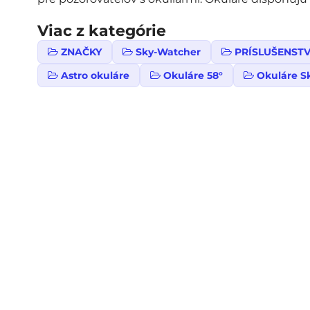
Viac z kategórie
ZNAČKY
Sky-Watcher
PRÍSLUŠENST
Astro okuláre
Okuláre 58°
Okuláre S