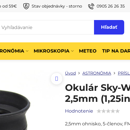
o od 59€
Stav objednávky - storno
0905 26 26 35
Hľadať
TRONÓMIA
MIKROSKOPIA
METEO
TIP NA DA
Úvod
ASTRONÓMIA
PRÍS
Okulár Sky-W
2,5mm (1,25in
Hodnotenie
2,5mm ohnisko, 5-členov, F