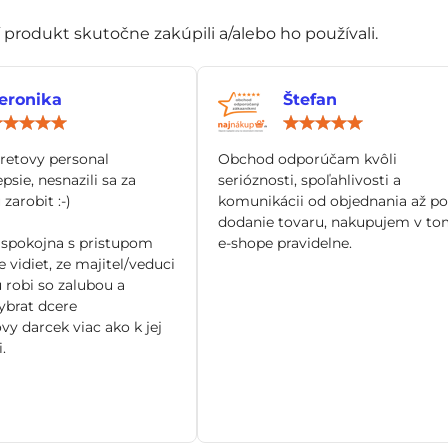
í produkt skutočne zakúpili a/alebo ho používali.
eronika
Štefan
Hodnotenie:
Hod
5
5
/
/
tretovy personal
Obchod odporúčam kvôli
5
5
epsie, nesnazili sa za
serióznosti, spoľahlivosti a
zarobit :-)
komunikácii od objednania až po
dodanie tovaru, nakupujem v to
spokojna s pristupom
e-shope pravidelne.
 vidiet, ze majitel/veduci
 robi so zalubou a
brat dcere
vy darcek viac ako k jej
.