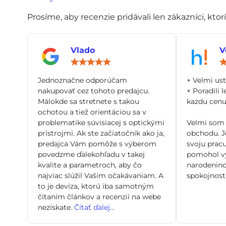
Prosíme, aby recenzie pridávali len zákazníci, ktor
Vlado
V
Hodnotenie:
5
/
Jednoznačne odporúčam
+ Velmi us
5
nakupovať cez tohoto predajcu.
+ Poradili l
Málokde sa stretnete s takou
kazdu cenu 
ochotou a tiež orientáciou sa v
problematike súvisiacej s optickými
Velmi som 
prístrojmi. Ak ste začiatočník ako ja,
obchodu. Je
predajca Vám pomôže s výberom
svoju pracu
povedzme ďalekohľadu v takej
pomohol vy
kvalite a parametroch, aby čo
narodenino
najviac slúžil Vašim očakávaniam. A
spokojnosti
to je devíza, ktorú iba samotným
čítaním článkov a recenzií na webe
nezískate.
Čítať ďalej...