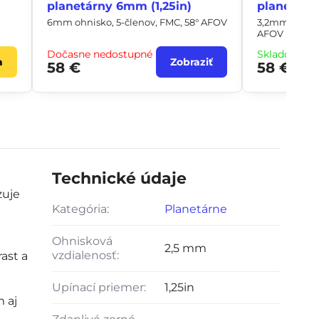
planetárny 6mm (1,25in)
planetárny
6mm ohnisko, 5-členov, FMC, 58° AFOV
3,2mm ohnisk
AFOV
Dočasne nedostupné
Skladom ih
a
Zobraziť
58 €
58 €
Technické údaje
zuje
Kategória:
Planetárne
Ohnisková
2,5 mm
vzdialenosť:
ast a
Upínací priemer:
1,25in
 aj