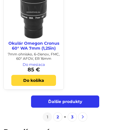
Okulár Omegon Cronus
60° WA 7mm (1,25in)
7mm ohnisko, 6-členov, FMC,
60° AFOV, ER 16mm
Do mesiaca
85 €
Do košíka
Ďalšie produkty
1
2
3