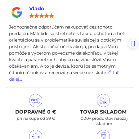
Vlado
Hodnotenie:
5
/
Jednoznačne odporúčam nakupovať cez tohoto
5
predajcu. Málokde sa stretnete s takou ochotou a tiež
orientáciou sa v problematike súvisiacej s optickými
prístrojmi. Ak ste začiatočník ako ja, predajca Vám
pomôže s výberom povedzme ďalekohľadu v takej
kvalite a parametroch, aby čo najviac slúžil Vašim
očakávaniam. A to je devíza, ktorú iba samotným
čítaním článkov a recenzií na webe nezískate.
Čítať
ďalej...
DOPRAVNÉ 0 €
TOVAR SKLADOM
pri nákupe od 59 €
1000+ produktov naozaj
skladom