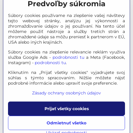
Predvoľby súkromia
Meteostanice
Súbory cookies používame na zlepšenie vašej návštevy
Značky
tejto webovej stránky, analýzu jej výkonnosti a
zhromažďovanie údajov o jej používaní. Na tento účel
môžeme použiť nástroje a služby tretích strán a
Výpredaj
zhromaždené údaje sa môžu preniesť k partnerom v EÚ,
USA alebo iných krajinách.
Tipy na darčeky
Súbory cookies na zlepšenie relevancie reklám využíva
služba Google Ads -
podrobnosti tu
a Meta (Facebook,
Poradňa - Ako si vybrať
Instagram) -
podrobnosti tu
.
Kliknutím na „Prijať všetky cookies" vyjadrujete svoj
súhlas s týmto spracovaním. Nižšie môžete nájsť
© 2026 OPTINO s.r.o., všetky práva vyhradené. Všetky logá a
podrobné informácie alebo upraviť svoje preferencie.
ochranné známky na tejto stránke sú majetkom príslušného
Zásady ochrany osobných údajov
vlastníka.
Mapa stránok
|
Právne informácie
|
Ochrana osobných
Prijať všetky cookies
údajov
|
Nastavenie súkromia
Táto stránka je chránená programom reCAPTCHA a
Odmietnuť všetko
spoločnosťou Google, platia
Pravidlá ochrany osobných
údajov
a
Zmluvné podmienky
.
Ukázať podrobnosti