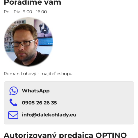
Poradíme vám
Po - Pia 9.00 - 16.00
Roman Luhový - majiteľ eshopu
WhatsApp
0905 26 26 35
info​​@dalekohlady​​.eu
Autorizovaný predajca OPTINO