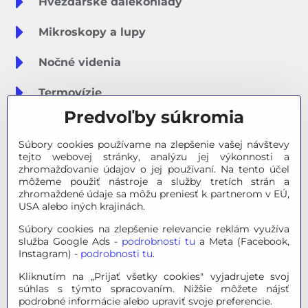
Hvezdárske ďalekohľady
Mikroskopy a lupy
Nočné videnia
Termovízie
Predvoľby súkromia
Meteostanice
Súbory cookies používame na zlepšenie vašej návštevy
Značky
tejto webovej stránky, analýzu jej výkonnosti a
zhromažďovanie údajov o jej používaní. Na tento účel
môžeme použiť nástroje a služby tretích strán a
Výpredaj
zhromaždené údaje sa môžu preniesť k partnerom v EÚ,
USA alebo iných krajinách.
Tipy na darčeky
Súbory cookies na zlepšenie relevancie reklám využíva
služba Google Ads -
podrobnosti tu
a Meta (Facebook,
Poradňa - Ako si vybrať
Instagram) -
podrobnosti tu
.
Kliknutím na „Prijať všetky cookies" vyjadrujete svoj
súhlas s týmto spracovaním. Nižšie môžete nájsť
© 2026 OPTINO s.r.o., všetky práva vyhradené. Všetky logá a
podrobné informácie alebo upraviť svoje preferencie.