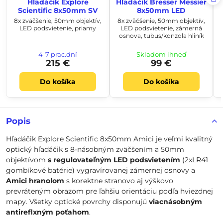
Hľadáčik Explore
Hľadáčik Bresser Messier
Scientific 8x50mm SV
8x50mm LED
8x zväčšenie, 50mm objektív,
8x zväčšenie, 50mm objektív,
LED podsvietenie, priamy
LED podsvietenie, zámerná
osnova, tubus/konzola hliník
4-7 prac.dní
Skladom ihneď
215 €
99 €
Do košíka
Do košíka
Popis
Hľadáčik Explore Scientific 8x50mm Amici je veľmi kvalitný
optický hľadáčik s 8-násobným zväčšením a 50mm
objektívom
s regulovateľným LED podsvietením
(2xLR41
gombíkové batérie)
vygravírovanej zámernej osnovy a
Amici hranolom
s korektne stranovo aj výškovo
prevráteným obrazom pre ľahšiu orientáciu podľa hviezdnej
mapy. Všetky optické povrchy disponujú
viacnásobným
antireflxným poťahom
.