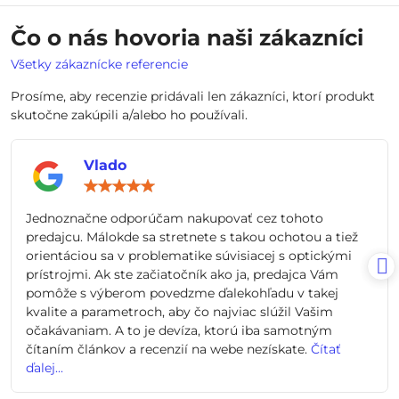
Čo o nás hovoria naši zákazníci
Všetky zákaznícke referencie
Prosíme, aby recenzie pridávali len zákazníci, ktorí produkt
skutočne zakúpili a/alebo ho používali.
Vlado
Hodnotenie:
5
/
Jednoznačne odporúčam nakupovať cez tohoto
5
predajcu. Málokde sa stretnete s takou ochotou a tiež
orientáciou sa v problematike súvisiacej s optickými
prístrojmi. Ak ste začiatočník ako ja, predajca Vám
pomôže s výberom povedzme ďalekohľadu v takej
kvalite a parametroch, aby čo najviac slúžil Vašim
očakávaniam. A to je devíza, ktorú iba samotným
čítaním článkov a recenzií na webe nezískate.
Čítať
ďalej...