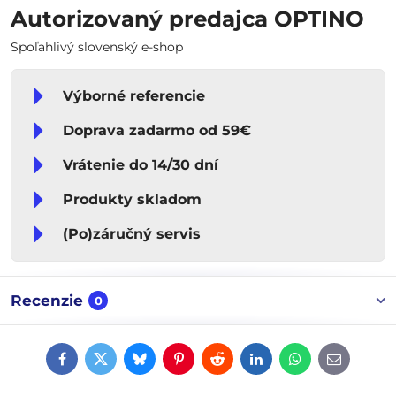
Autorizovaný predajca OPTINO
Spoľahlivý slovenský e-shop
Výborné referencie
Doprava zadarmo od 59€
Vrátenie do 14/30 dní
Produkty skladom
(Po)záručný servis
Recenzie
0
Facebook
Twitter
Bluesky
Pinterest
Reddit
LinkedIn
WhatsApp
E-
mail