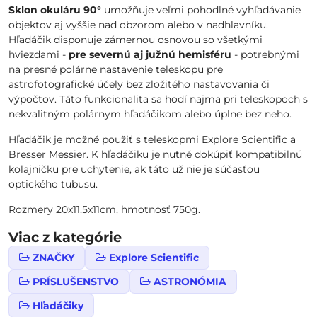
Sklon okuláru 90°
umožňuje veľmi pohodlné vyhľadávanie
objektov aj vyššie nad obzorom alebo v nadhlavníku.
Hľadáčik disponuje zámernou osnovou so všetkými
hviezdami -
pre severnú aj južnú hemisféru
- potrebnými
na presné polárne nastavenie teleskopu pre
astrofotografické účely bez zložitého nastavovania či
výpočtov. Táto funkcionalita sa hodí najmä pri teleskopoch s
nekvalitným polárnym hľadáčikom alebo úplne bez neho.
Hľadáčik je možné použiť s teleskopmi Explore Scientific a
Bresser Messier. K hľadáčiku je nutné dokúpiť kompatibilnú
kolajničku pre uchytenie, ak táto už nie je súčasťou
optického tubusu.
Rozmery 20x11,5x11cm, hmotnosť 750g.
Viac z kategórie
ZNAČKY
Explore Scientific
PRÍSLUŠENSTVO
ASTRONÓMIA
Hľadáčiky