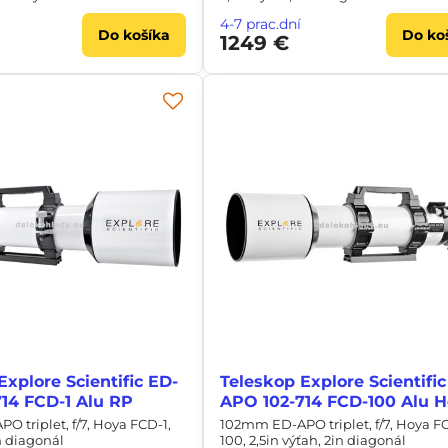
4-7 prac.dní
Do košíka
Do ko
1249 €
Explore Scientific ED-
Teleskop Explore Scientific
14 FCD-1 Alu RP
APO 102-714 FCD-100 Alu 
 triplet, f/7, Hoya FCD-1,
102mm ED-APO triplet, f/7, Hoya F
n diagonál
100, 2,5in výťah, 2in diagonál