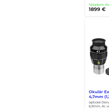
Skladom ih
1899 €
Okulár Exp
4,7mm (1,
optické člen
6,9mm, Ar, 