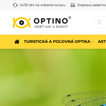
14/30 dní na vrátenie tovaru
Doprava zadarm
TURISTICKÁ A POĽOVNÁ OPTIKA
AS