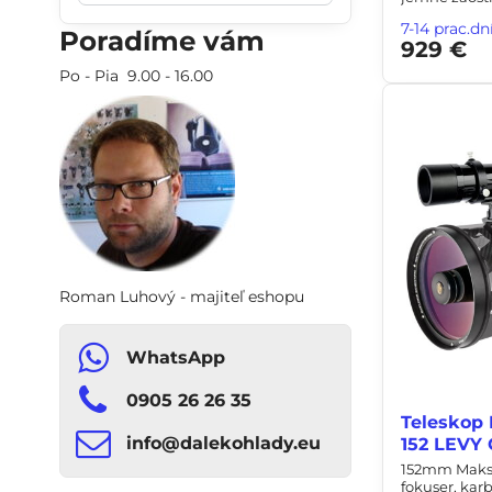
filtra
7-14 prac.dn
Poradíme vám
929 €
fulltextom
Po - Pia 9.00 - 16.00
Roman Luhový - majiteľ eshopu
WhatsApp
0905 26 26 35
Teleskop 
info​​@dalekohlady​​.eu
152 LEVY
152mm Maksut
fokuser, kar