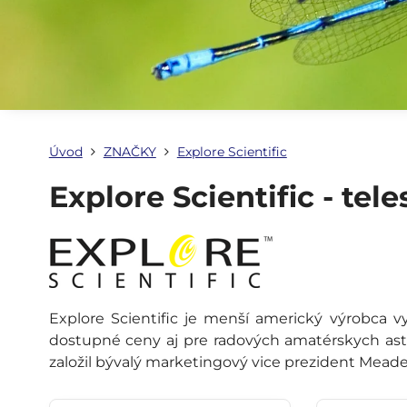
Úvod
ZNAČKY
Explore Scientific
Explore Scientific - te
Explore Scientific je menší americký výrobca v
dostupné ceny aj pre radových amatérskych ast
založil bývalý marketingový vice prezident Meade 