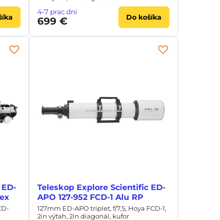
4-7 prac.dní
šíka
Do košíka
699 €
 ED-
Teleskop Explore Scientific ED-
Hex
APO 127-952 FCD-1 Alu RP
CD-
127mm ED-APO triplet, f/7,5, Hoya FCD-1,
2in výťah, 2in diagonál, kufor