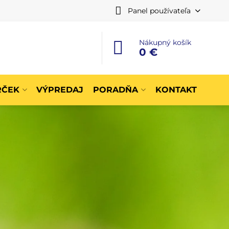
Panel používateľa
Nákupný košík
0 €
RČEK
VÝPREDAJ
PORADŇA
KONTAKT