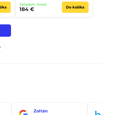
Skladom ihneď
šíka
Do košíka
184 €
Zoltán
An