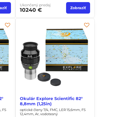
Ukončený predaj
aziť
Zobraziť
10240 €
2°
Okulár Explore Scientific 82°
8,8mm (1,25in)
, FS
optické členy 7/4, FMC, LER 15,6mm, FS
12,4mm, Ar, vodotesný