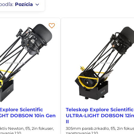
podľa:
Pozícia
Explore Scientific
Teleskop Explore Scientific
GHT DOBSON 10in Gen
ULTRA-LIGHT DOBSON 12in
II
ív Newton, f/5, 2in fokuser,
305mm parab.zrkadlo, f/5, 2in fokus
ovanie 1:10
zaostrovanie 1:10