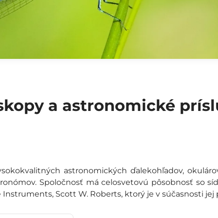
leskopy a astronomické prís
ysokokvalitných astronomických ďalekohľadov, okulárov
ronómov. Spoločnosť má celosvetovú pôsobnosť so sídl
Instruments, Scott W. Roberts, ktorý je v súčasnosti jej