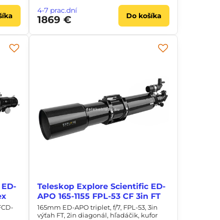
4-7 prac.dní
šíka
Do košíka
1869 €
 ED-
Teleskop Explore Scientific ED-
ex
APO 165-1155 FPL-53 CF 3in FT
 FCD-
165mm ED-APO triplet, f/7, FPL-53, 3in
výťah FT, 2in diagonál, hľadáčik, kufor