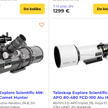
í
7-14 prac.dní
Do košíka
Do ko
1299 €
Explore Scientific MN-
Teleskop Explore Scientific
 Comet Hunter
APO 80-480 FCD-100 Alu 
ov-Newton, f/4,8, 2in
80mm ED-APO triplet, f/6, Hoya FC
bónový tubus
2,5in výťah, 2in diagonál