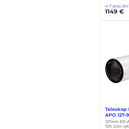
4-7 prac.dní
1149 €
Teleskop 
APO 127-9
127mm ED-APO
100, 2,5in vý