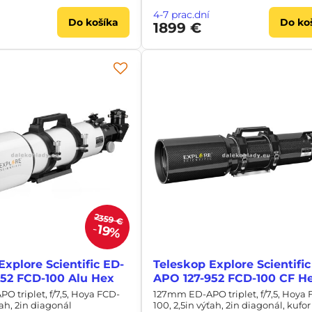
4-7 prac.dní
Do košíka
Do ko
1899 €
2359 €
19%
Explore Scientific ED-
Teleskop Explore Scientific
52 FCD-100 Alu Hex
APO 127-952 FCD-100 CF H
 triplet, f/7,5, Hoya FCD-
127mm ED-APO triplet, f/7,5, Hoya
ťah, 2in diagonál
100, 2,5in výťah, 2in diagonál, kufor