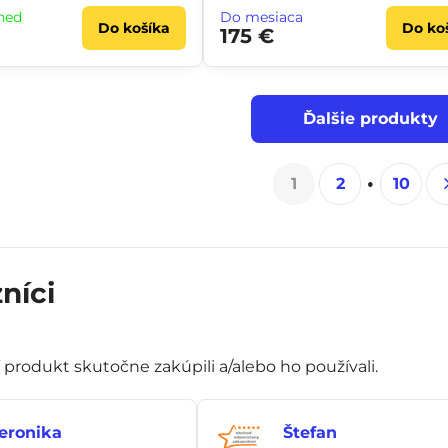
neď
Do mesiaca
Do košíka
Do ko
175 €
Ďalšie produkty
1
2
10
níci
í produkt skutočne zakúpili a/alebo ho používali.
eronika
Štefan