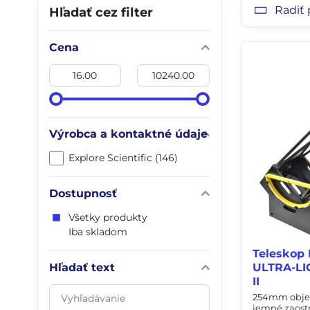
Radiť 
Hľadať cez filter
Cena
Od:
Do:
Výrobca a kontaktné údaje
Explore Scientific (146)
Dostupnosť
Všetky produkty
Iba skladom
Teleskop 
Hľadať text
ULTRA-LI
II
Prehľadať
254mm objekt
výsledky
jemné zaostr