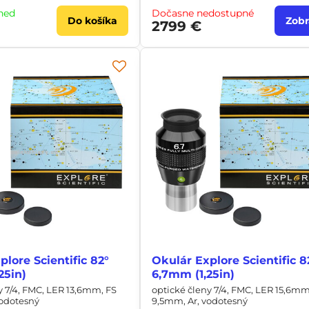
neď
Dočasne nedostupné
Do košíka
Zobr
2799 €
lore Scientific 82°
Okulár Explore Scientific 8
25in)
6,7mm (1,25in)
y 7/4, FMC, LER 13,6mm, FS
optické členy 7/4, FMC, LER 15,6mm
vodotesný
9,5mm, Ar, vodotesný