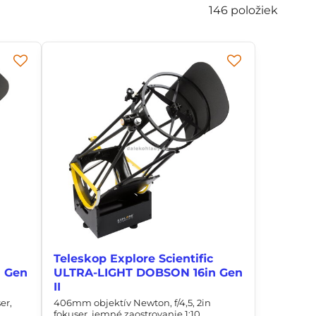
146
položiek
Teleskop Explore Scientific
 Gen
ULTRA-LIGHT DOBSON 16in Gen
II
er,
406mm objektív Newton, f/4,5, 2in
fokuser, jemné zaostrovanie 1:10