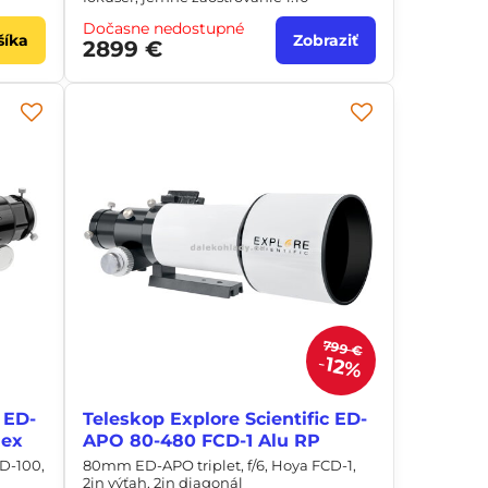
Dočasne nedostupné
šíka
Zobraziť
2899 €
799 €
12%
 ED-
Teleskop Explore Scientific ED-
Hex
APO 80-480 FCD-1 Alu RP
D-100,
80mm ED-APO triplet, f/6, Hoya FCD-1,
2in výťah, 2in diagonál