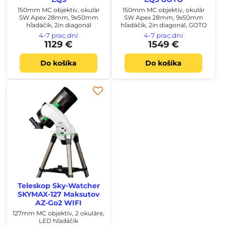
150mm MC objektív, okulár
150mm MC objektív, okulár
SW Apex 28mm, 9x50mm
SW Apex 28mm, 9x50mm
hľadáčik, 2in diagonál
hľadáčik, 2in diagonál, GOTO
4-7 prac.dní
4-7 prac.dní
1129 €
1549 €
Do košíka
Do košíka
Teleskop Sky-Watcher
SKYMAX-127 Maksutov
AZ-Go2 WIFI
127mm MC objektív, 2 okuláre,
LED hľadáčik