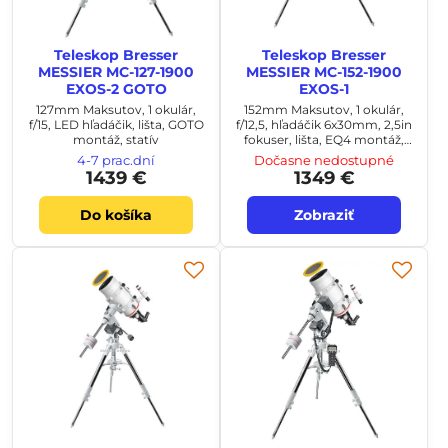
Teleskop Bresser
Teleskop Bresser
MESSIER MC-127-1900
MESSIER MC-152-1900
EXOS-2 GOTO
EXOS-1
127mm Maksutov, 1 okulár,
152mm Maksutov, 1 okulár,
f/15, LED hľadáčik, lišta, GOTO
f/12,5, hľadáčik 6x30mm, 2,5in
montáž, statív
fokuser, lišta, EQ4 montáž,
statív
4-7 prac.dní
Dočasne nedostupné
1439 €
1349 €
Do košíka
Zobraziť