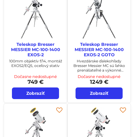
Teleskop Bresser
Teleskop Bresser
MESSIER MC-100-1400
MESSIER MC-100-1400
EXOS-2
EXOS-2 GOTO
100mm objektív f/14, montáž
Hvezdárske ďalekohľady
EXOS2/EQ5, oceľový statív
Bresser Messier MC sú ľahko
prenášateľné a výkonné
teleskopy pre začínajúcich i
Dočasne nedostupné
Dočasne nedostupné
pokročilejších pozorovateľov.
749 €
1249 €
Zobraziť
Zobraziť