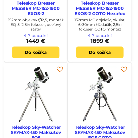
Teleskop Bresser
Teleskop Bresser
MESSIER MC-152-1900
MESSIER MC-152-1900
EXOS-2
EXOS-2 GOTO Hexafoc
152mm objektív f/12,5, montáž
152mm MC objektív, okulár,
EQ-5, 2,5in fokuser, oceľový
6x30mm hľadáčik, 2,5in
statív
fokuser, GOTO montáž
4-7 prac.dní
4-7 prac.dní
1449 €
1899 €
Do košíka
Do košíka
Teleskop Sky-Watcher
Teleskop Sky-Watcher
SKYMAX-150 Maksutov
SKYMAX-150 Maksutov
EQ5
EQ5 GOTO