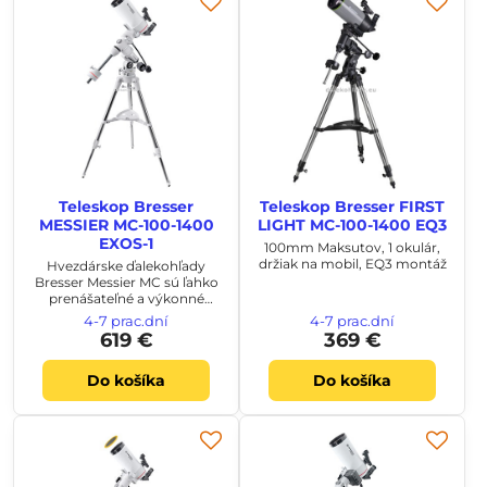
Teleskop Bresser
Teleskop Bresser FIRST
MESSIER MC-100-1400
LIGHT MC-100-1400 EQ3
EXOS-1
100mm Maksutov, 1 okulár,
držiak na mobil, EQ3 montáž
Hvezdárske ďalekohľady
Bresser Messier MC sú ľahko
prenášateľné a výkonné
teleskopy pre začínajúcich i
4-7 prac.dní
4-7 prac.dní
pokročilejších pozorovateľov.
619 €
369 €
Do košíka
Do košíka