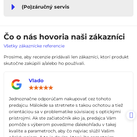
(Po)záručný servis
Čo o nás hovoria naši zákazníci
Všetky zákaznícke referencie
Prosíme, aby recenzie pridávali len zákazníci, ktorí produkt
skutočne zakúpili a/alebo ho používali.
Vlado
Hodnotenie:
5
/
Jednoznačne odporúčam nakupovať cez tohoto
5
predajcu. Málokde sa stretnete s takou ochotou a tiež
orientáciou sa v problematike súvisiacej s optickými
prístrojmi. Ak ste začiatočník ako ja, predajca Vám
pomôže s výberom povedzme ďalekohľadu v takej
kvalite a parametroch, aby čo najviac slúžil Vašim