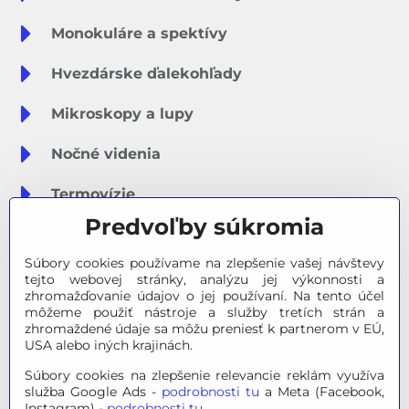
Monokuláre a spektívy
Hvezdárske ďalekohľady
Mikroskopy a lupy
Nočné videnia
Termovízie
Predvoľby súkromia
Meteostanice
Súbory cookies používame na zlepšenie vašej návštevy
Značky
tejto webovej stránky, analýzu jej výkonnosti a
zhromažďovanie údajov o jej používaní. Na tento účel
môžeme použiť nástroje a služby tretích strán a
Výpredaj
zhromaždené údaje sa môžu preniesť k partnerom v EÚ,
USA alebo iných krajinách.
Tipy na darčeky
Súbory cookies na zlepšenie relevancie reklám využíva
služba Google Ads -
podrobnosti tu
a Meta (Facebook,
Poradňa - Ako si vybrať
Instagram) -
podrobnosti tu
.