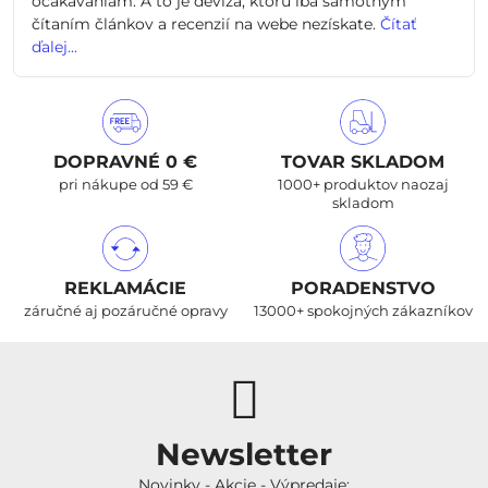
očakávaniam. A to je devíza, ktorú iba samotným
čítaním článkov a recenzií na webe nezískate.
Čítať
ďalej...
DOPRAVNÉ 0 €
TOVAR SKLADOM
pri nákupe od 59 €
1000+ produktov naozaj
skladom
REKLAMÁCIE
PORADENSTVO
záručné aj pozáručné opravy
13000+ spokojných zákazníkov
Newsletter
Novinky - Akcie - Výpredaje: