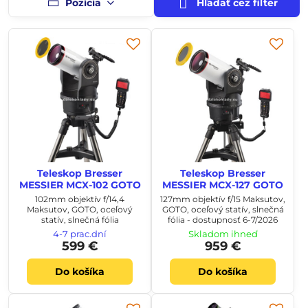
Pozícia
Hľadať cez filter
Teleskop Bresser
Teleskop Bresser
MESSIER MCX-102 GOTO
MESSIER MCX-127 GOTO
102mm objektív f/14,4
127mm objektív f/15 Maksutov,
Maksutov, GOTO, oceľový
GOTO, oceľový statív, slnečná
statív, slnečná fólia
fólia - dostupnosť 6-7/2026
4-7 prac.dní
Skladom ihneď
599 €
959 €
Do košíka
Do košíka