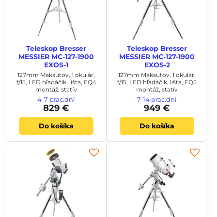
Teleskop Bresser
Teleskop Bresser
MESSIER MC-127-1900
MESSIER MC-127-1900
EXOS-1
EXOS-2
127mm Maksutov, 1 okulár,
127mm Maksutov, 1 okulár,
f/15, LED hľadáčik, lišta, EQ4
f/15, LED hľadáčik, lišta, EQ5
montáž, statív
montáž, statív
4-7 prac.dní
7-14 prac.dní
829 €
949 €
Do košíka
Do košíka