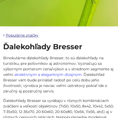
Populárne značky
Ďalekohľady Bresser
Binokulárne ďalekohľady Bresser, to sú ďalekohľady na
turistiku, pre poľovníkov aj astronómov. Vyznačujú sa
výborným pomerom cena/výkon a v strednom segmente aj
veľmi
atraktívnym a elegantným dizajnom
. Ďalekohľad
Bresser vám bude prinášať radosť po celú dobu jeho
životnosti, výrobca je naviac veľmi ústretový pokiaľ ide o
záručný aj pozáručný servis.
Ďalekohľady Bresser sa vyrábajú v rôznych kombináciach
zväčšení a veľkostí objektívov (7x50, 10x50, 8x42, 10x42, 5x50,
7-35x50, 12-36x70, 20-60x60, 20-60x80, 10x56, 11x56, atď.) aj v
rôznych cenových reláciách. Najpopulárnejšie modelové