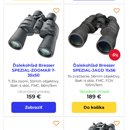
5%
Ďalekohľad Bresser
Ďalekohľad Bresser
SPEZIAL-ZOOMAR 7-
SPEZIAL-JAGD 11x56
35x50
11x zväčšenie, 56mm objektívy,
BaK-4 sklo, FMC, FOV
7-35x zoom, 50mm objektívy,
105m/1km
BaK-4 sklo, FMC, 66m/1km
Ukončený predaj
Skladom ihneď
159 €
189 €
Zobraziť
Do košíka