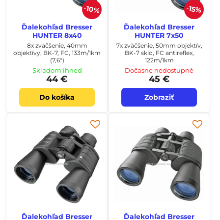
10%
15%
Ďalekohľad Bresser
Ďalekohľad Bresser
HUNTER 8x40
HUNTER 7x50
8x zväčšenie, 40mm
7x zväčšenie, 50mm objektív,
objektívy, BK-7, FC, 133m/1km
BK-7 sklo, FC antireflex,
(7,6°)
122m/1km
Skladom ihneď
Dočasne nedostupné
44 €
45 €
Do košíka
Zobraziť
Ďalekohľad Bresser
Ďalekohľad Bresser