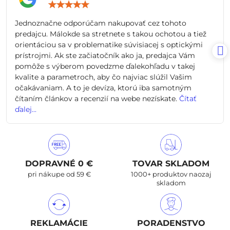
Hodnotenie:
5
/
Jednoznačne odporúčam nakupovať cez tohoto
5
predajcu. Málokde sa stretnete s takou ochotou a tiež
orientáciou sa v problematike súvisiacej s optickými
prístrojmi. Ak ste začiatočník ako ja, predajca Vám
pomôže s výberom povedzme ďalekohľadu v takej
kvalite a parametroch, aby čo najviac slúžil Vašim
očakávaniam. A to je devíza, ktorú iba samotným
čítaním článkov a recenzií na webe nezískate.
Čítať
ďalej...
DOPRAVNÉ 0 €
TOVAR SKLADOM
pri nákupe od 59 €
1000+ produktov naozaj
skladom
REKLAMÁCIE
PORADENSTVO