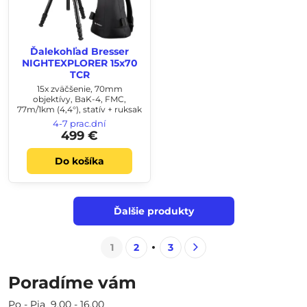
Ďalekohľad Bresser
NIGHTEXPLORER 15x70
TCR
15x zväčšenie, 70mm
objektívy, BaK-4, FMC,
77m/1km (4,4°), statív + ruksak
4-7 prac.dní
499 €
Do košíka
Ďalšie produkty
1
2
3
Poradíme vám
Po - Pia 9.00 - 16.00