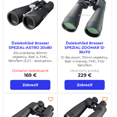
Ďalekohľad Bresser
Ďalekohľad Bresser
SPEZIAL-ASTRO 20x80
SPEZIAL-ZOOMAR 12-
36x70
20x zväčšenie, 80mm
objektívy, BaK-4, FMC,
12-36x zoom, 70mm objektívy,
56m/1km (3,2°) - dostupnosť
BaK-4 hranoly, FMC, FOV
12/2026
56m/1km
Dočasne nedostupné
Ukončený predaj
169 €
229 €
Zobraziť
Zobraziť