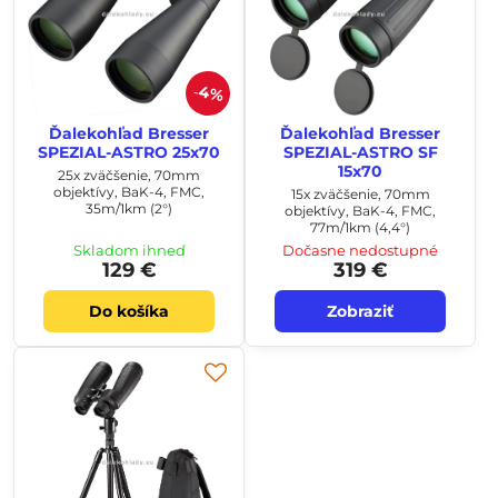
4%
Ďalekohľad Bresser
Ďalekohľad Bresser
SPEZIAL-ASTRO 25x70
SPEZIAL-ASTRO SF
15x70
25x zväčšenie, 70mm
objektívy, BaK-4, FMC,
15x zväčšenie, 70mm
35m/1km (2°)
objektívy, BaK-4, FMC,
77m/1km (4,4°)
Skladom ihneď
Dočasne nedostupné
129 €
319 €
Do košíka
Zobraziť