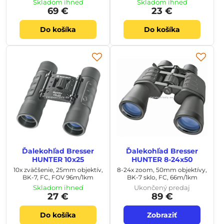
Skladom ihneď
Skladom ihneď
69 €
23 €
Do košíka
Do košíka
Ďalekohľad Bresser
Ďalekohľad Bresser
HUNTER 10x25
HUNTER 8-24x50
10x zväčšenie, 25mm objektív,
8-24x zoom, 50mm objektívy,
BK-7, FC, FOV 96m/1km
BK-7 sklo, FC, 66m/1km
Skladom ihneď
Ukončený predaj
27 €
89 €
Do košíka
Zobraziť