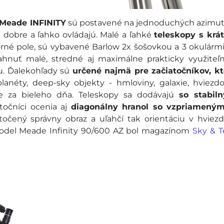
Meade INFINITY
sú postavené na jednoduchých azimut
 dobre a ľahko ovládajú. Malé a ľahké
teleskopy s krá
 zorné pole, sú vybavené Barlow 2x šošovkou a 3 okulárm
hnuť malé, stredné aj maximálne prakticky využiteľ
u. Ďalekohľady sú
určené najmä pre začiatočníkov, kt
lanéty, deep-sky objekty - hmloviny, galaxie, hviez
e za bieleho dňa. Teleskopy sa dodávajú
so stabil
točníci ocenia aj
diagonálny hranol so vzpriamený
točený správny obraz a uľahčí tak orientáciu v hvie
del Meade Infinity 90/600 AZ bol magazínom
Sky & T