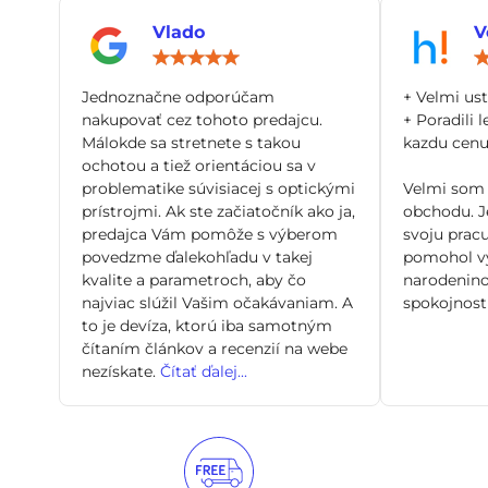
Vlado
V
Hodnotenie:
5
/
Jednoznačne odporúčam
+ Velmi us
5
nakupovať cez tohoto predajcu.
+ Poradili l
Málokde sa stretnete s takou
kazdu cenu 
ochotou a tiež orientáciou sa v
problematike súvisiacej s optickými
Velmi som 
prístrojmi. Ak ste začiatočník ako ja,
obchodu. Je
predajca Vám pomôže s výberom
svoju pracu
povedzme ďalekohľadu v takej
pomohol vy
kvalite a parametroch, aby čo
narodenino
najviac slúžil Vašim očakávaniam. A
spokojnosti
to je devíza, ktorú iba samotným
čítaním článkov a recenzií na webe
nezískate.
Čítať ďalej...