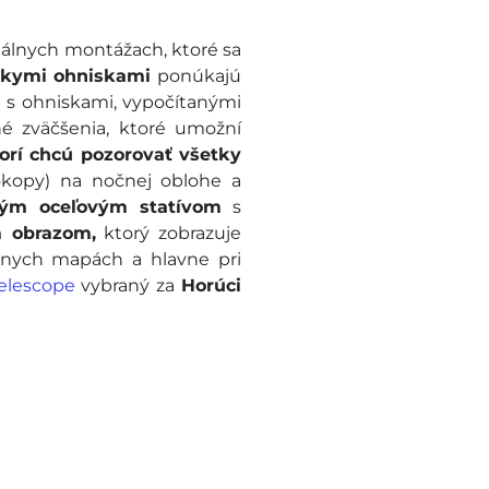
álnych montážach, ktoré sa
tkymi ohniskami
ponúkajú
i s ohniskami, vypočítanými
né zväčšenia, ktoré umožní
orí chcú pozorovať všetky
dokopy) na nočnej oblohe a
ným oceľovým statívom
s
m obrazom,
ktorý zobrazuje
zdnych mapách a hlavne pri
elescope
vybraný za
Horúci