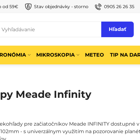
o od 59€
Stav objednávky - storno
0905 26 26 35
Hľadať
TRONÓMIA
MIKROSKOPIA
METEO
TIP NA DA
opy Meade Infinity
ekohľady pre začiatočníkov Meade INFINITY dostupné v 
102mm - s univerzálnym využitím na pozorovanie planét
ov.