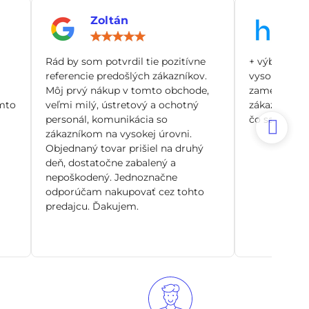
Zoltán
An
notenie:
Hodnotenie:
5
/
Rád by som potvrdil tie pozitívne
+ výborný zá
5
referencie predošlých zákazníkov.
vysoko odbo
Môj prvý nákup v tomto obchode,
zamerané pr
mto
veľmi milý, ústretový a ochotný
zákazníka, n
personál, komunikácia so
čo sa dá. Si
zákazníkom na vysokej úrovni.
Objednaný tovar prišiel na druhý
deň, dostatočne zabalený a
nepoškodený. Jednoznačne
odporúčam nakupovať cez tohto
predajcu. Ďakujem.