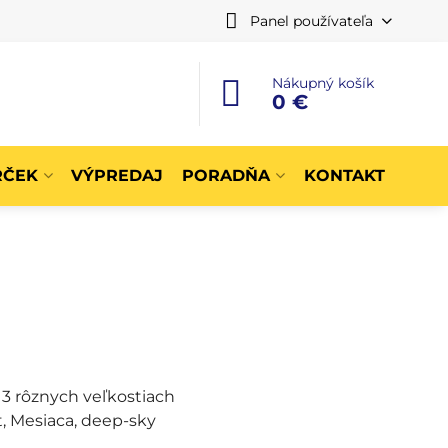
Panel používateľa
Nákupný košík
0 €
RČEK
VÝPREDAJ
PORADŇA
KONTAKT
3 rôznych veľkostiach
, Mesiaca, deep-sky