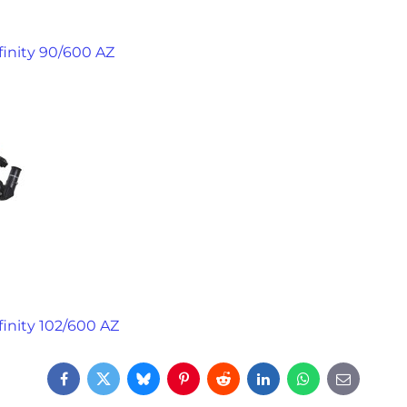
finity 90/600 AZ
finity 102/600 AZ
Facebook
Twitter
Bluesky
Pinterest
Reddit
LinkedIn
WhatsApp
E-
mail