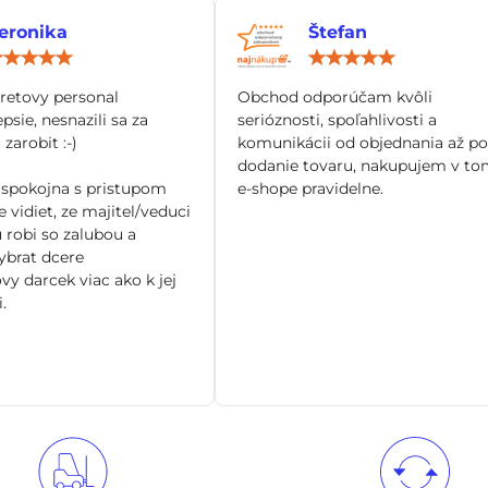
eronika
Štefan
Hodnotenie:
Hod
5
5
/
/
tretovy personal
Obchod odporúčam kvôli
5
5
epsie, nesnazili sa za
serióznosti, spoľahlivosti a
zarobit :-)
komunikácii od objednania až po
dodanie tovaru, nakupujem v to
spokojna s pristupom
e-shope pravidelne.
 vidiet, ze majitel/veduci
 robi so zalubou a
brat dcere
vy darcek viac ako k jej
.