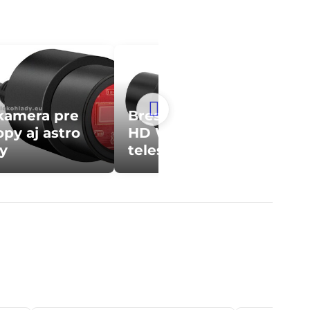
kamera pre
Bresser prichádza s
py aj astro
HD WIFI kamerou pre
y
teleskopy