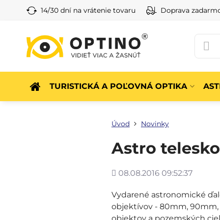
14/30 dní na vrátenie tovaru
Doprava zadarm
TURISTICKÁ A POĽOVNÁ OPTIKA
AS
Úvod
Novinky
Astro telesk
Pridané
08.08.2016 09:52:37
Vydarené astronomické ďal
objektívov - 80mm, 90mm, 
objektov a pozemských cieľ