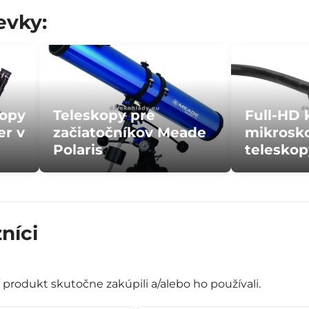
evky:
kopy
Teleskopy pre
Full-HD 
er v
začiatočníkov Meade
mikrosko
Polaris
teleskop
níci
í produkt skutočne zakúpili a/alebo ho používali.