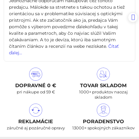
Jednoznačne odporúčam nakupovať cez tohoto
5
predajcu. Málokde sa stretnete s takou ochotou a tiež
orientáciou sa v problematike súvisiacej s optickými
prístrojmi. Ak ste začiatočník ako ja, predajca Vám
pomôže s výberom povedzme ďalekohľadu v takej
kvalite a parametroch, aby čo najviac slúžil Vašim
očakávaniam. A to je devíza, ktorú iba samotným
čítaním článkov a recenzií na webe nezískate.
Čítať
ďalej...
DOPRAVNÉ 0 €
TOVAR SKLADOM
pri nákupe od 59 €
1000+ produktov naozaj
skladom
REKLAMÁCIE
PORADENSTVO
záručné aj pozáručné opravy
13000+ spokojných zákazníkov