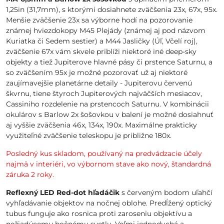
1,25in (31,7mm), s ktorými dosiahnete zväčšenia 23x, 67x, 95x.
Menšie zväčšenie 23x sa výborne hodí na pozorovanie
známej hviezdokopy M45 Plejády (známej aj pod názvom
Kuriatka či Sedem sestier) a M44 Jasličky (Úľ, Včelí roj),
zväčšenie 67x vám skvele priblíži niektoré iné deep-sky
objekty a tiež Jupiterove hlavné pásy či prstence Saturnu, a
so zväčšením 95x je možné pozorovať už aj niektoré
zaujímavejšie planetárne detaily - Jupiterovu červenú
škvrnu, tiene štyroch Jupiterových najväčších mesiacov,
Cassiniho rozdelenie na prstencoch Saturnu. V kombinácii
okulárov s Barlow 2x šošovkou v balení je možné dosiahnuť
aj vyššie zväčšenia 46x, 134x, 190x. Maximálne prakticky
využiteľné zväčšenie teleskopu je približne 180x.
Posledný kus skladom, používaný na predvádzacie účely
najmä v interiéri, vo výbornom stave ako nový, štandardná
záruka 2 roky.
Reflexný LED Red-dot hľadáčik
s červeným bodom uľahčí
vyhľadávanie objektov na nočnej oblohe. Predĺžený optický
tubus funguje ako rosnica proti zaroseniu objektívu a