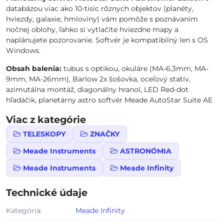
databázou viac ako 10-tisíc rôznych objektov (planéty,
hviezdy, galaxie, hmloviny) vám pomôže s poznávaním
nočnej oblohy, ľahko si vytlačíte hviezdne mapy a
naplánujete pozorovanie. Softvér je kompatibilný len s OS
Windows.
Obsah balenia:
tubus s optikou, okuláre (MA-6,3mm, MA-
9mm, MA-26mm), Barlow 2x šošovka, oceľový statív,
azimutálna montáž, diagonálny hranol, LED Red-dot
hľadáčik, planetárny astro softvér Meade AutoStar Suite AE
Viac z kategórie
TELESKOPY
ZNAČKY
Meade Instruments
ASTRONÓMIA
Meade Instruments
Meade Infinity
Technické údaje
Kategória:
Meade Infinity