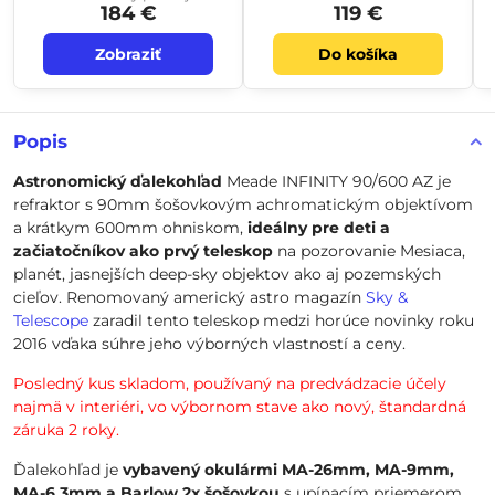
184 €
119 €
Zobraziť
Do košíka
Popis
Astronomický ďalekohľad
Meade INFINITY 90/600 AZ je
refraktor s 90mm šošovkovým achromatickým objektívom
a krátkym 600mm ohniskom,
ideálny pre deti a
začiatočníkov ako prvý teleskop
na pozorovanie Mesiaca,
planét, jasnejších deep-sky objektov ako aj pozemských
cieľov. Renomovaný americký astro magazín
Sky &
Telescope
zaradil tento teleskop medzi horúce novinky roku
2016 vďaka súhre jeho výborných vlastností a ceny.
Posledný kus skladom, používaný na predvádzacie účely
najmä v interiéri, vo výbornom stave ako nový, štandardná
záruka 2 roky.
Ďalekohľad je
vybavený okulármi MA-26mm,
MA-9mm,
MA-6,3mm a Barlow 2x šošovkou
s upínacím priemerom