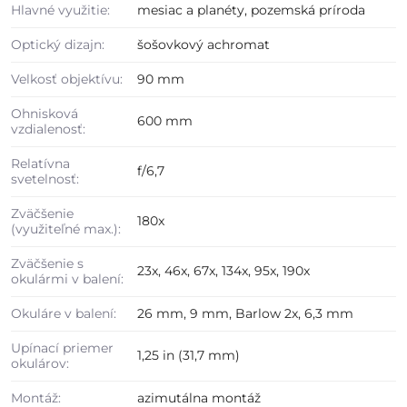
Hlavné využitie:
mesiac a planéty, pozemská príroda
Optický dizajn:
šošovkový achromat
Velkosť objektívu:
90 mm
Ohnisková
600 mm
vzdialenosť:
Relatívna
f/6,7
svetelnosť:
Zväčšenie
180x
(využiteľné max.):
Zväčšenie s
23x, 46x, 67x, 134x, 95x, 190x
okulármi v balení:
Okuláre v balení:
26 mm, 9 mm, Barlow 2x, 6,3 mm
Upínací priemer
1,25 in (31,7 mm)
okulárov:
Montáž:
azimutálna montáž