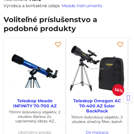
Výrobca a kontaktné údaje:
Meade Instruments
Voliteľné príslušenstvo a
podobné produkty
14%
Teleskop Meade
Teleskop Omegon AC
INFINITY 70-700 AZ
70-400 AZ Solar
BackPack
70mm šošovkový objektív, 2
okuláre, Barlow 2x,
70mm šošovkový objektív, 2
vzpriamený obraz, AZ
okuláre, slnečný filter, batoh
montáž, hliníkový statív
Ukončený predaj
Do mesiaca