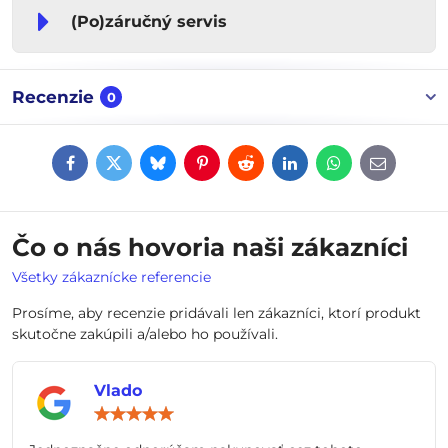
(Po)záručný servis
Recenzie
0
Facebook
Twitter
Bluesky
Pinterest
Reddit
LinkedIn
WhatsApp
E-
mail
Čo o nás hovoria naši zákazníci
Všetky zákaznícke referencie
Prosíme, aby recenzie pridávali len zákazníci, ktorí produkt
skutočne zakúpili a/alebo ho používali.
Vlado
Hodnotenie:
5
/