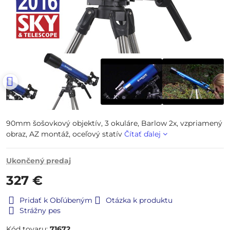
90mm šošovkový objektív, 3 okuláre, Barlow 2x, vzpriamený
obraz, AZ montáž, oceľový statív
Čítať ďalej
Ukončený predaj
327 €
Pridať k Obľúbeným
Otázka k produktu
Strážny pes
Kód tovaru:
71672