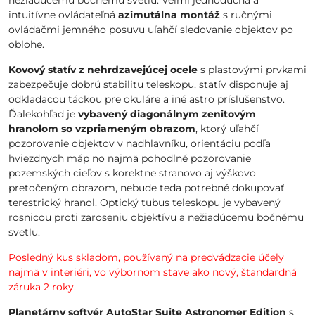
nežiadúcemu bočnému svetlu. Veľmi jednoduchá a
intuitívne ovládateľná
azimutálna montáž
s ručnými
ovládačmi jemného posuvu uľahčí sledovanie objektov po
oblohe.
Kovový statív z nehrdzavejúcej ocele
s plastovými prvkami
zabezpečuje dobrú stabilitu teleskopu, statív disponuje aj
odkladacou táckou pre okuláre a iné astro príslušenstvo.
Ďalekohľad je
vybavený diagonálnym zenitovým
hranolom so vzpriameným obrazom
, ktorý uľahčí
pozorovanie objektov v nadhlavníku, orientáciu podľa
hviezdnych máp no najmä pohodlné pozorovanie
pozemských cieľov s korektne stranovo aj výškovo
pretočeným obrazom, nebude teda potrebné dokupovať
terestrický hranol. Optický tubus teleskopu je vybavený
rosnicou proti zaroseniu objektívu a nežiadúcemu bočnému
svetlu.
Posledný kus skladom, používaný na predvádzacie účely
najmä v interiéri, vo výbornom stave ako nový, štandardná
záruka 2 roky.
Planetárny softvér AutoStar Suite Astronomer Edition
s