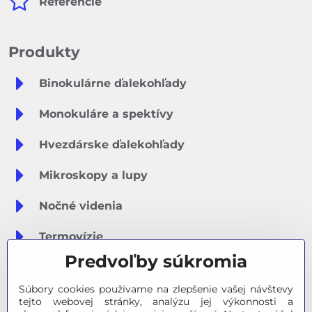
Referencie
Produkty
Binokulárne ďalekohľady
Monokuláre a spektívy
Hvezdárske ďalekohľady
Mikroskopy a lupy
Nočné videnia
Termovízie
Predvoľby súkromia
Meteostanice
Súbory cookies používame na zlepšenie vašej návštevy
Značky
tejto webovej stránky, analýzu jej výkonnosti a