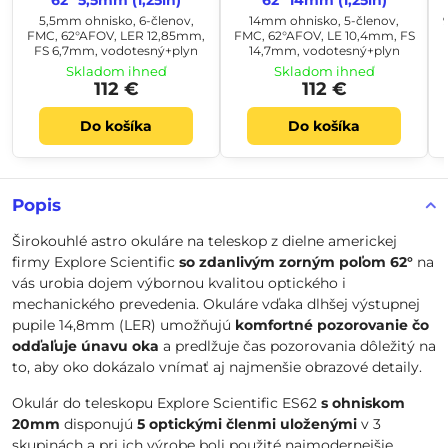
62° 5,5mm (1,25in)
62° 14mm (1,25in)
5,5mm ohnisko, 6-členov,
14mm ohnisko, 5-členov,
FMC, 62°AFOV, LER 12,85mm,
FMC, 62°AFOV, LE 10,4mm, FS
FS 6,7mm, vodotesný+plyn
14,7mm, vodotesný+plyn
Skladom ihneď
Skladom ihneď
112 €
112 €
Do košíka
Do košíka
Popis
Širokouhlé astro okuláre na teleskop z dielne americkej
firmy Explore Scientific
so zdanlivým zorným poľom 62°
na
vás urobia dojem výbornou kvalitou optického i
mechanického prevedenia. Okuláre vďaka dlhšej výstupnej
pupile 14,8mm (LER) umožňujú
komfortné pozorovanie čo
odďaľuje únavu oka
a predlžuje čas pozorovania dôležitý na
to, aby oko dokázalo vnímať aj najmenšie obrazové detaily.
Okulár do teleskopu Explore Scientific ES62
s ohniskom
20mm
disponujú
5 optickými členmi uloženými
v 3
skupinách a pri ich výrobe boli použité najmodernejšie