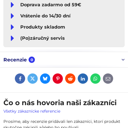
Doprava zadarmo od 59€
Vrátenie do 14/30 dní
Produkty skladom
(Po)záručný servis
Recenzie
0
Facebook
Twitter
Bluesky
Pinterest
Reddit
LinkedIn
WhatsApp
E-
mail
Čo o nás hovoria naši zákazníci
Všetky zákaznícke referencie
Prosíme, aby recenzie pridávali len zákazníci, ktorí produkt
skutočne zakúpili a/alebo ho používali.