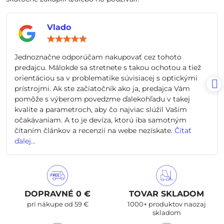
Vlado
Hodnotenie:
5
/
Jednoznačne odporúčam nakupovať cez tohoto
5
predajcu. Málokde sa stretnete s takou ochotou a tiež
orientáciou sa v problematike súvisiacej s optickými
prístrojmi. Ak ste začiatočník ako ja, predajca Vám
pomôže s výberom povedzme ďalekohľadu v takej
kvalite a parametroch, aby čo najviac slúžil Vašim
očakávaniam. A to je devíza, ktorú iba samotným
čítaním článkov a recenzií na webe nezískate.
Čítať
ďalej...
DOPRAVNÉ 0 €
TOVAR SKLADOM
pri nákupe od 59 €
1000+ produktov naozaj
skladom