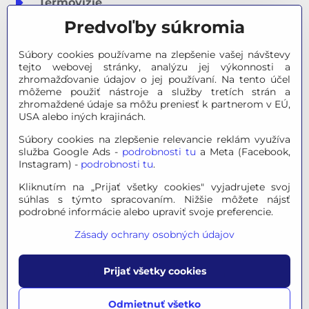
Termovízie
Predvoľby súkromia
Meteostanice
Súbory cookies používame na zlepšenie vašej návštevy
Značky
tejto webovej stránky, analýzu jej výkonnosti a
zhromažďovanie údajov o jej používaní. Na tento účel
môžeme použiť nástroje a služby tretích strán a
Výpredaj
zhromaždené údaje sa môžu preniesť k partnerom v EÚ,
USA alebo iných krajinách.
Tipy na darčeky
Súbory cookies na zlepšenie relevancie reklám využíva
služba Google Ads -
podrobnosti tu
a Meta (Facebook,
Poradňa - Ako si vybrať
Instagram) -
podrobnosti tu
.
Kliknutím na „Prijať všetky cookies" vyjadrujete svoj
súhlas s týmto spracovaním. Nižšie môžete nájsť
© 2026 OPTINO s.r.o., všetky práva vyhradené. Všetky logá a
podrobné informácie alebo upraviť svoje preferencie.
ochranné známky na tejto stránke sú majetkom príslušného
Zásady ochrany osobných údajov
vlastníka.
Mapa stránok
|
Právne informácie
|
Ochrana osobných
Prijať všetky cookies
údajov
|
Nastavenie súkromia
Táto stránka je chránená programom reCAPTCHA a
Odmietnuť všetko
spoločnosťou Google, platia
Pravidlá ochrany osobných