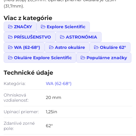
(31,7mm).
Viac z kategórie
ZNAČKY
Explore Scientific
PRÍSLUŠENSTVO
ASTRONÓMIA
WA (62-68°)
Astro okuláre
Okuláre 62°
Okuláre Explore Scientific
Populárne značky
Technické údaje
Kategória:
WA (62-68°)
Ohnisková
20 mm
vzdialenosť:
Upínací priemer:
1,25in
Zdanlivé zorné
62°
pole: