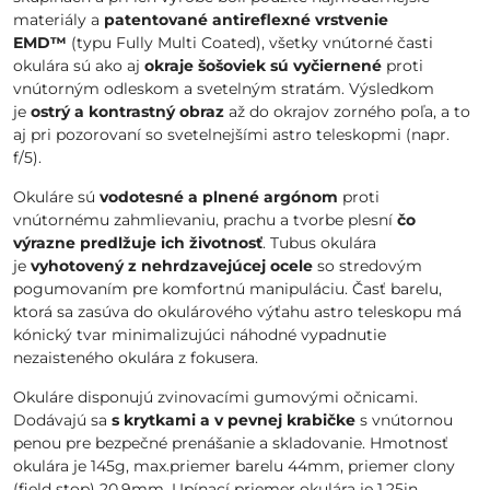
materiály a
patentované antireflexné vrstvenie
EMD™
(typu Fully Multi Coated), všetky vnútorné časti
okulára sú ako aj
okraje šošoviek sú vyčiernené
proti
vnútorným odleskom a svetelným stratám. Výsledkom
je
ostrý a kontrastný obraz
až do okrajov zorného poľa, a to
aj pri pozorovaní so svetelnejšími astro teleskopmi (napr.
f/5).
Okuláre sú
vodotesné a plnené argónom
proti
vnútornému zahmlievaniu, prachu a tvorbe plesní
čo
výrazne predlžuje ich životnosť
. Tubus okulára
je
vyhotovený z nehrdzavejúcej ocele
so stredovým
pogumovaním pre komfortnú manipuláciu. Časť barelu,
ktorá sa zasúva do okulárového výťahu astro teleskopu má
kónický tvar minimalizujúci náhodné vypadnutie
nezaisteného okulára z fokusera.
Okuláre disponujú zvinovacími gumovými očnicami.
Dodávajú sa
s krytkami a v pevnej krabičke
s vnútornou
penou pre bezpečné prenášanie a skladovanie. Hmotnosť
okulára je 145g, max.priemer barelu 44mm, priemer clony
(field stop) 20,9mm. Upínací priemer okulára je 1,25in