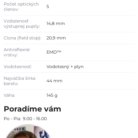
Počet optických
5
členov:
Vzdialenosť
14,8 mm
výstupnej pupily:
Clona (field stop):
20,9 mm
Antireflexné
EMD™
vrstvy:
Vodotesnosť:
Vodotesný + plyn
Najväčšia šírka
44 mm
barelu:
Váha:
145 g
Poradíme vám
Po - Pia 9.00 - 16.00