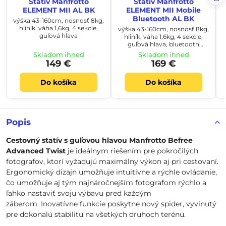
Statív Manfrotto
Statív Manfrotto
ELEMENT MII AL BK
ELEMENT MII Mobile
Bluetooth AL BK
výška 43-160cm, nosnosť 8kg,
hliník, váha 1,6kg, 4 sekcie,
výška 43-160cm, nosnosť 8kg,
guľová hlava
hliník, váha 1,6kg, 4 sekcie,
guľová hlava, bluetooth
ovládač, držiak mobilu max
Skladom ihneď
Skladom ihneď
šírka 8,4cm
149 €
169 €
Do košíka
Do košíka
Popis
Cestovný statív s guľovou hlavou Manfrotto Befree
Advanced Twist
je ideálnym riešením pre pokročilých
fotografov, ktorí vyžadujú maximálny výkon aj pri cestovaní.
Ergonomický dizajn umožňuje intuitívne a rýchle ovládanie,
čo umožňuje aj tým najnáročnejším fotografom rýchlo a
ľahko nastaviť svoju výbavu pred každým
záberom. Inovatívne funkcie poskytne nový spider, vyvinutý
pre dokonalú stabilitu na všetkých druhoch terénu.