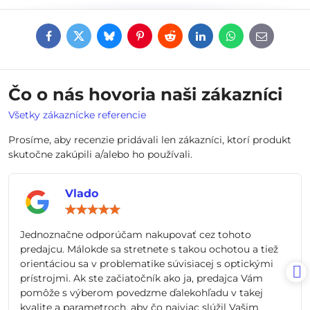
Facebook
Twitter
Bluesky
Pinterest
Reddit
LinkedIn
WhatsApp
E-
mail
Čo o nás hovoria naši zákazníci
Všetky zákaznícke referencie
Prosíme, aby recenzie pridávali len zákazníci, ktorí produkt
skutočne zakúpili a/alebo ho používali.
Vlado
Hodnotenie:
5
/
Jednoznačne odporúčam nakupovať cez tohoto
5
predajcu. Málokde sa stretnete s takou ochotou a tiež
orientáciou sa v problematike súvisiacej s optickými
prístrojmi. Ak ste začiatočník ako ja, predajca Vám
pomôže s výberom povedzme ďalekohľadu v takej
kvalite a parametroch, aby čo najviac slúžil Vašim