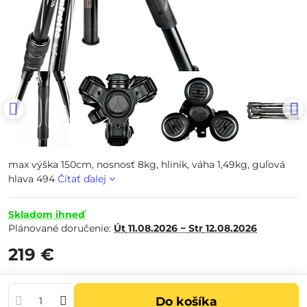
max výška 150cm, nosnosť 8kg, hliník, váha 1,49kg, guľová
hlava 494
Čítať ďalej
Skladom ihneď
Plánované doručenie:
Út
11.08.2026 −
Str
12.08.2026
219 €
Do košíka