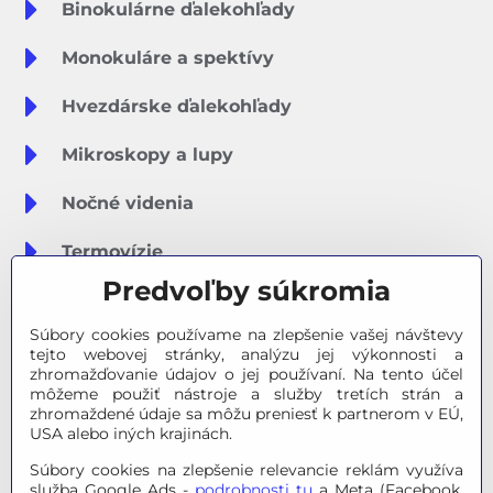
Binokulárne ďalekohľady
Monokuláre a spektívy
Hvezdárske ďalekohľady
Mikroskopy a lupy
Nočné videnia
Termovízie
Predvoľby súkromia
Meteostanice
Súbory cookies používame na zlepšenie vašej návštevy
Značky
tejto webovej stránky, analýzu jej výkonnosti a
zhromažďovanie údajov o jej používaní. Na tento účel
môžeme použiť nástroje a služby tretích strán a
Výpredaj
zhromaždené údaje sa môžu preniesť k partnerom v EÚ,
USA alebo iných krajinách.
Tipy na darčeky
Súbory cookies na zlepšenie relevancie reklám využíva
služba Google Ads -
podrobnosti tu
a Meta (Facebook,