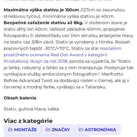
Maximálna výška statívu je 150cm
(127cm so zasunutou
stredovou tyčou), minimálna výška statívu je 40cm.
Bezpečné zaťaženie statívu až 8kg.
V zloženom stave je
statív dlhý len 40cm. Veľkosť základne 40mm, pripojenie
fotoaparátu či ďalekohľadu cez 1/4in skrutku, pripojenie hlavy
na statív cez 3/8in závit. Statív je vyrobený z hliníka. Rozsah
pracovných teplôt -30°C/+70°C. Statív sa stal
nositeľom
prestížneho ocenenia Red Dot Award v kategórii
Produktový dizajn za rok 2018
, porota sa vyjadrila, že "Statív
je ľahký, robustný a ľahko sa s ním manipuluje. Poskytuje tak
vynikajúce služby ambicióznym fotografom.". Manfrotto
Befree Advanced Twist sa dodávajú nielen v čiernej, ale aj v
červenej a modrej farbe, vyrábajú sa v Taliansku.
Obsah balenia
Statív, guľová hlava, taška
Viac z kategórie
MONTÁŽE
ZNAČKY
ASTRONÓMIA