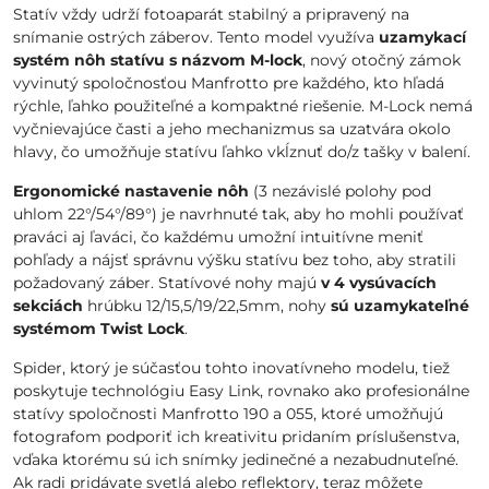
Statív vždy udrží fotoaparát stabilný a pripravený na
snímanie ostrých záberov. Tento model využíva
uzamykací
systém nôh statívu s názvom M-lock
, nový otočný zámok
vyvinutý spoločnosťou Manfrotto pre každého, kto hľadá
rýchle, ľahko použiteľné a kompaktné riešenie. M-Lock nemá
vyčnievajúce časti a jeho mechanizmus sa uzatvára okolo
hlavy, čo umožňuje statívu ľahko vkĺznuť do/z tašky v balení.
Ergonomické nastavenie nôh
(3 nezávislé polohy pod
uhlom 22°/54°/89°) je navrhnuté tak, aby ho mohli používať
praváci aj ľaváci, čo každému umožní intuitívne meniť
pohľady a nájsť správnu výšku statívu bez toho, aby stratili
požadovaný záber. Statívové nohy majú
v 4 vysúvacích
sekciách
hrúbku 12/15,5/19/22,5mm, nohy
sú uzamykateľné
systémom Twist Lock
.
Spider, ktorý je súčasťou tohto inovatívneho modelu, tiež
poskytuje technológiu Easy Link, rovnako ako profesionálne
statívy spoločnosti Manfrotto 190 a 055, ktoré umožňujú
fotografom podporiť ich kreativitu pridaním príslušenstva,
vďaka ktorému sú ich snímky jedinečné a nezabudnuteľné.
Ak radi pridávate svetlá alebo reflektory, teraz môžete