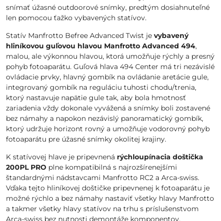
snímať úžasné outdoorové snímky, predtým dosiahnuteľné
len pomocou ťažko vybavených statívov.
Statív Manfrotto Befree Advanced Twist je
vybavený
hliníkovou guľovou hlavou Manfrotto Advanced 494
,
malou, ale výkonnou hlavou, ktorá umožňuje rýchly a presný
pohyb fotoaparátu. Guľová hlava 494 Center má tri nezávislé
ovládacie prvky, hlavný gombík na ovládanie aretácie gule,
integrovaný gombík na reguláciu tuhosti chodu/trenia,
ktorý nastavuje napätie gule tak, aby bola hmotnosť
zariadenia vždy dokonale vyvážená a snímky boli zostavené
bez námahy a napokon nezávislý panoramatický gombík,
ktorý udržuje horizont rovný a umožňuje vodorovný pohyb
fotoaparátu pre úžasné snímky okolitej krajiny.
K statívovej hlave je pripevnená
rýchloupínacia doštička
200PL PRO
plne kompatibilná s najrozšírenejšími
štandardnými nádstavcami Manfrotto RC2 a Arca-swiss.
Vďaka tejto hliníkovej doštičke pripevnenej k fotoaparátu je
možné rýchlo a bez námahy nastaviť všetky hlavy Manfrotto
a takmer všetky hlavy statívov na trhu s príslušenstvom
Arca-swiss bez nutnosti demontáže komponentov.