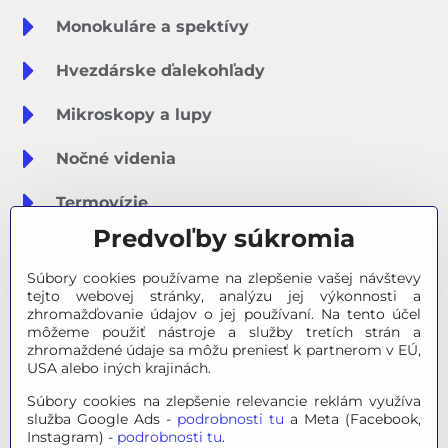
Monokuláre a spektívy
Hvezdárske ďalekohľady
Mikroskopy a lupy
Nočné videnia
Termovízie
Predvoľby súkromia
Meteostanice
Súbory cookies používame na zlepšenie vašej návštevy
Značky
tejto webovej stránky, analýzu jej výkonnosti a
zhromažďovanie údajov o jej používaní. Na tento účel
môžeme použiť nástroje a služby tretích strán a
Výpredaj
zhromaždené údaje sa môžu preniesť k partnerom v EÚ,
USA alebo iných krajinách.
Tipy na darčeky
Súbory cookies na zlepšenie relevancie reklám využíva
služba Google Ads -
podrobnosti tu
a Meta (Facebook,
Poradňa - Ako si vybrať
Instagram) -
podrobnosti tu
.