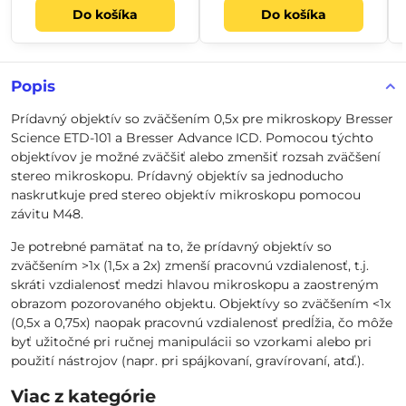
Do košíka
Do košíka
Popis
Prídavný objektív so zväčšením 0,5x pre mikroskopy Bresser
Science ETD-101 a Bresser Advance ICD. Pomocou týchto
objektívov je možné zväčšiť alebo zmenšiť rozsah zväčšení
stereo mikroskopu. Prídavný objektív sa jednoducho
naskrutkuje pred stereo objektív mikroskopu pomocou
závitu M48.
Je potrebné pamätať na to, že prídavný objektív so
zväčšením >1x (1,5x a 2x) zmenší pracovnú vzdialenosť, t.j.
skráti vzdialenosť medzi hlavou mikroskopu a zaostreným
obrazom pozorovaného objektu. Objektívy so zväčšením <1x
(0,5x a 0,75x) naopak pracovnú vzdialenosť predĺžia, čo môže
byť užitočné pri ručnej manipulácii so vzorkami alebo pri
použití nástrojov (napr. pri spájkovaní, gravírovaní, atď.).
Viac z kategórie