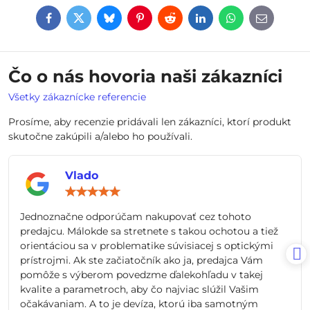
Facebook
Twitter
Bluesky
Pinterest
Reddit
LinkedIn
WhatsApp
E-
mail
Čo o nás hovoria naši zákazníci
Všetky zákaznícke referencie
Prosíme, aby recenzie pridávali len zákazníci, ktorí produkt
skutočne zakúpili a/alebo ho používali.
Vlado
Hodnotenie:
5
/
Jednoznačne odporúčam nakupovať cez tohoto
5
predajcu. Málokde sa stretnete s takou ochotou a tiež
orientáciou sa v problematike súvisiacej s optickými
prístrojmi. Ak ste začiatočník ako ja, predajca Vám
pomôže s výberom povedzme ďalekohľadu v takej
kvalite a parametroch, aby čo najviac slúžil Vašim
očakávaniam. A to je devíza, ktorú iba samotným