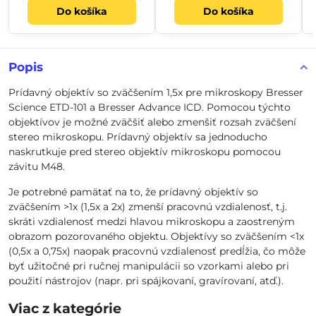
Do košíka
Do košíka
Popis
Prídavný objektív so zväčšením 1,5x pre mikroskopy Bresser
Science ETD-101 a Bresser Advance ICD. Pomocou týchto
objektívov je možné zväčšiť alebo zmenšiť rozsah zväčšení
stereo mikroskopu. Prídavný objektív sa jednoducho
naskrutkuje pred stereo objektív mikroskopu pomocou
závitu M48.
Je potrebné pamätať na to, že prídavný objektív so
zväčšením >1x (1,5x a 2x) zmenší pracovnú vzdialenosť, t.j.
skráti vzdialenosť medzi hlavou mikroskopu a zaostreným
obrazom pozorovaného objektu. Objektívy so zväčšením <1x
(0,5x a 0,75x) naopak pracovnú vzdialenosť predĺžia, čo môže
byť užitočné pri ručnej manipulácii so vzorkami alebo pri
použití nástrojov (napr. pri spájkovaní, gravírovaní, atď.).
Viac z kategórie