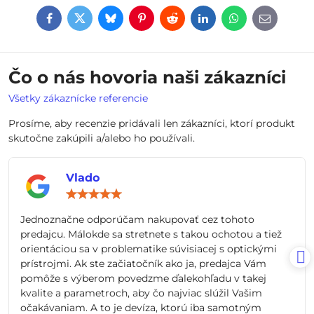
Facebook
Twitter
Bluesky
Pinterest
Reddit
LinkedIn
WhatsApp
E-
mail
Čo o nás hovoria naši zákazníci
Všetky zákaznícke referencie
Prosíme, aby recenzie pridávali len zákazníci, ktorí produkt
skutočne zakúpili a/alebo ho používali.
Vlado
Hodnotenie:
5
/
Jednoznačne odporúčam nakupovať cez tohoto
5
predajcu. Málokde sa stretnete s takou ochotou a tiež
orientáciou sa v problematike súvisiacej s optickými
prístrojmi. Ak ste začiatočník ako ja, predajca Vám
pomôže s výberom povedzme ďalekohľadu v takej
kvalite a parametroch, aby čo najviac slúžil Vašim
očakávaniam. A to je devíza, ktorú iba samotným