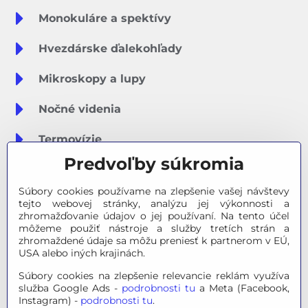
Monokuláre a spektívy
Hvezdárske ďalekohľady
Mikroskopy a lupy
Nočné videnia
Termovízie
Predvoľby súkromia
Meteostanice
Súbory cookies používame na zlepšenie vašej návštevy
Značky
tejto webovej stránky, analýzu jej výkonnosti a
zhromažďovanie údajov o jej používaní. Na tento účel
môžeme použiť nástroje a služby tretích strán a
Výpredaj
zhromaždené údaje sa môžu preniesť k partnerom v EÚ,
USA alebo iných krajinách.
Tipy na darčeky
Súbory cookies na zlepšenie relevancie reklám využíva
služba Google Ads -
podrobnosti tu
a Meta (Facebook,
Poradňa - Ako si vybrať
Instagram) -
podrobnosti tu
.