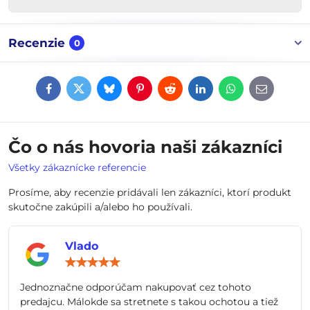
Recenzie
0
Facebook
Twitter
Bluesky
Pinterest
Reddit
LinkedIn
WhatsApp
E-
mail
Čo o nás hovoria naši zákazníci
Všetky zákaznícke referencie
Prosíme, aby recenzie pridávali len zákazníci, ktorí produkt
skutočne zakúpili a/alebo ho používali.
Vlado
Hodnotenie:
5
/
Jednoznačne odporúčam nakupovať cez tohoto
5
predajcu. Málokde sa stretnete s takou ochotou a tiež