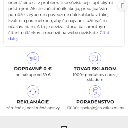
orientáciou sa v problematike súvisiacej s optickými
prístrojmi. Ak ste začiatočník ako ja, predajca Vám
pomôže s výberom povedzme ďalekohľadu v takej
kvalite a parametroch, aby čo najviac slúžil Vašim
očakávaniam. A to je devíza, ktorú iba samotným
čítaním článkov a recenzií na webe nezískate.
Čítať
ďalej...
DOPRAVNÉ 0 €
TOVAR SKLADOM
pri nákupe od 59 €
1000+ produktov naozaj
skladom
REKLAMÁCIE
PORADENSTVO
záručné aj pozáručné opravy
13000+ spokojných zákazníkov