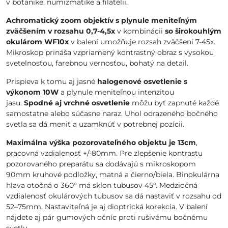
v botanike, numizmatike a filatélii.
Achromatický zoom objektív s plynule meniteľným
zväčšením v rozsahu 0,7-4,5x
v kombinácii
so širokouhlým
okulárom WF10x
v balení umožňuje rozsah zväčšení 7-45x.
Mikroskop prináša vzpriamený kontrastný obraz s vysokou
svetelnosťou, farebnou vernosťou, bohatý na detail.
Prispieva k tomu aj jasné
halogenové osvetlenie s
výkonom 10W
a plynule meniteľnou intenzitou
jasu.
Spodné aj vrchné osvetlenie
môžu byť zapnuté každé
samostatne alebo súčasne naraz. Uhol odrazeného bočného
svetla sa dá meniť a uzamknúť v potrebnej pozícii.
Maximálna výška pozorovateľného objektu je 13cm
,
pracovná vzdialenosť +/-80mm. Pre zlepšenie kontrastu
pozorovaného preparátu sa dodávajú s mikroskopom
90mm kruhové podložky, matná a čierno/biela. Binokulárna
hlava otočná o 360° má sklon tubusov 45°. Medziočná
vzdialenosť okulárových tubusov sa dá nastaviť v rozsahu od
52–75mm. Nastaviteľná je aj dioptrická korekcia. V balení
nájdete aj pár gumových očníc proti rušivému bočnému