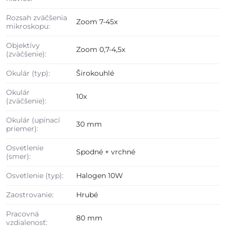
Rozsah zväčšenia
Zoom 7-45x
mikroskopu:
Objektívy
Zoom 0,7-4,5x
(zväčšenie):
Okulár (typ):
Širokouhlé
Okulár
10x
(zväčšenie):
Okulár (upínací
30 mm
priemer):
Osvetlenie
Spodné + vrchné
(smer):
Osvetlenie (typ):
Halogen 10W
Zaostrovanie:
Hrubé
Pracovná
80 mm
vzdialenosť: