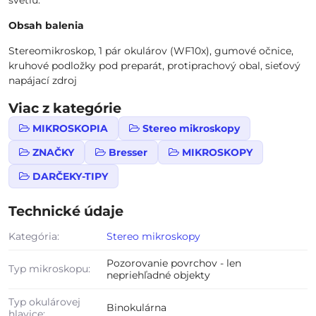
svetlu.
Obsah balenia
Stereomikroskop, 1 pár okulárov (WF10x), gumové očnice,
kruhové podložky pod preparát, protiprachový obal, sieťový
napájací zdroj
Viac z kategórie
MIKROSKOPIA
Stereo mikroskopy
ZNAČKY
Bresser
MIKROSKOPY
DARČEKY-TIPY
Technické údaje
Kategória:
Stereo mikroskopy
Pozorovanie povrchov - len
Typ mikroskopu:
nepriehľadné objekty
Typ okulárovej
Binokulárna
hlavice: