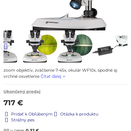
zoom objektív, zväčšenie 7-45x, okulár WF10x, spodné aj
vrchné osvetlenie
Čítať ďalej
Ukončený predaj
717 €
Pridať k Obľúbeným
Otázka k produktu
Strážny pes
RP v cene:
0,32 €