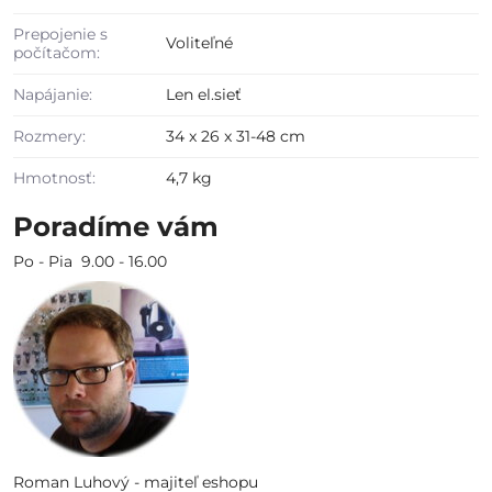
Prepojenie s
Voliteľné
počítačom:
Napájanie:
Len el.sieť
Rozmery:
34 x 26 x 31-48 cm
Hmotnosť:
4,7 kg
Poradíme vám
Po - Pia 9.00 - 16.00
Roman Luhový - majiteľ eshopu