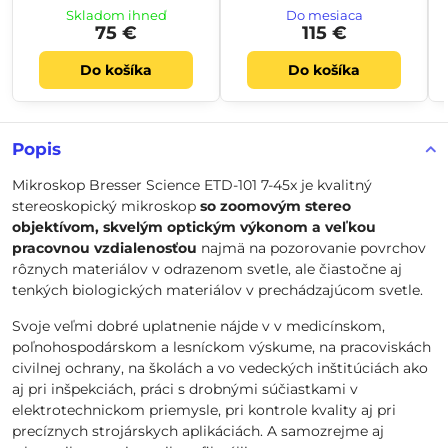
Skladom ihneď
Do mesiaca
75 €
115 €
Do košíka
Do košíka
Popis
Mikroskop Bresser Science ETD-101 7-45x je kvalitný
stereoskopický mikroskop
so zoomovým stereo
objektívom, skvelým optickým výkonom a veľkou
pracovnou vzdialenosťou
najmä na pozorovanie povrchov
rôznych materiálov v odrazenom svetle, ale čiastočne aj
tenkých biologických materiálov v prechádzajúcom svetle.
Svoje veľmi dobré uplatnenie nájde v v medicínskom,
poľnohospodárskom a lesníckom výskume, na pracoviskách
civilnej ochrany, na školách a vo vedeckých inštitúciách ako
aj pri inšpekciách, práci s drobnými súčiastkami v
elektrotechnickom priemysle, pri kontrole kvality aj pri
precíznych strojárskych aplikáciách. A samozrejme aj