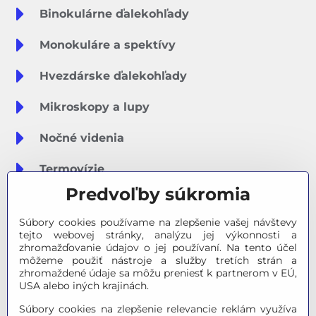
Binokulárne ďalekohľady
Monokuláre a spektívy
Hvezdárske ďalekohľady
Mikroskopy a lupy
Nočné videnia
Termovízie
Predvoľby súkromia
Meteostanice
Súbory cookies používame na zlepšenie vašej návštevy
Značky
tejto webovej stránky, analýzu jej výkonnosti a
zhromažďovanie údajov o jej používaní. Na tento účel
môžeme použiť nástroje a služby tretích strán a
Výpredaj
zhromaždené údaje sa môžu preniesť k partnerom v EÚ,
USA alebo iných krajinách.
Tipy na darčeky
Súbory cookies na zlepšenie relevancie reklám využíva