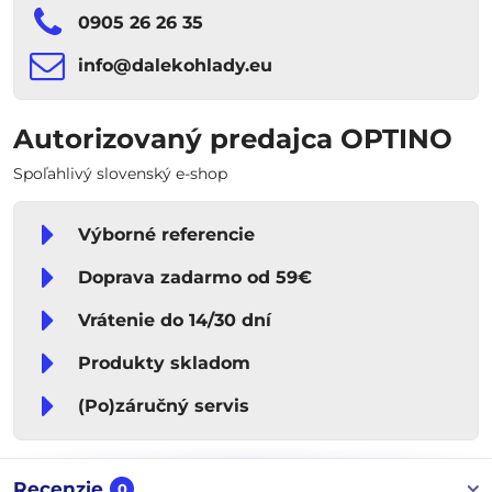
0905 26 26 35
info​​@dalekohlady​​.eu
Autorizovaný predajca OPTINO
Spoľahlivý slovenský e-shop
Výborné referencie
Doprava zadarmo od 59€
Vrátenie do 14/30 dní
Produkty skladom
(Po)záručný servis
Recenzie
0