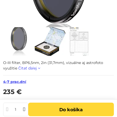
O-III filter, BP6,5nm, 2in (31,7mm), vizuálne aj astrofoto
využitie
Čítať ďalej
4-7 prac.dní
235 €
Do košíka