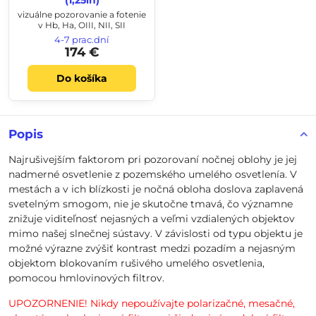
(1,25in)
vizuálne pozorovanie a fotenie
v Hb, Ha, OIII, NII, SII
4-7 prac.dní
174 €
Do košíka
Popis
Najrušivejším faktorom pri pozorovaní nočnej oblohy je jej
nadmerné osvetlenie z pozemského umelého osvetlenía. V
mestách a v ich blízkosti je nočná obloha doslova zaplavená
svetelným smogom, nie je skutočne tmavá, čo významne
znižuje viditeľnosť nejasných a veľmi vzdialených objektov
mimo našej slnečnej sústavy. V závislosti od typu objektu je
možné výrazne zvýšiť kontrast medzi pozadím a nejasným
objektom blokovaním rušivého umelého osvetlenia,
pomocou hmlovinových filtrov.
UPOZORNENIE! Nikdy nepoužívajte polarizačné, mesačné,