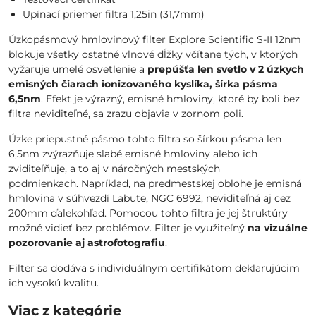
Upínací priemer filtra 1,25in (31,7mm)
Úzkopásmový hmlovinový filter Explore Scientific S-II 12nm
blokuje všetky ostatné vlnové dĺžky včítane tých, v ktorých
vyžaruje umelé osvetlenie a
prepúšťa len svetlo v 2 úzkych
emisných čiarach ionizovaného kyslíka, šírka pásma
6,5nm
. Efekt je výrazný, emisné hmloviny, ktoré by boli bez
filtra neviditeľné, sa zrazu objavia v zornom poli.
Úzke priepustné pásmo tohto filtra so šírkou pásma len
6,5nm zvýrazňuje slabé emisné hmloviny alebo ich
zviditeľňuje, a to aj v náročných mestských
podmienkach. Napríklad, na predmestskej oblohe je emisná
hmlovina v súhvezdí Labute, NGC 6992, neviditeľná aj cez
200mm ďalekohľad. Pomocou tohto filtra je jej štruktúry
možné vidieť bez problémov. Filter je využiteľný
na vizuálne
pozorovanie aj astrofotografiu
.
Filter sa dodáva s individuálnym certifikátom deklarujúcim
ich vysokú kvalitu.
Viac z kategórie