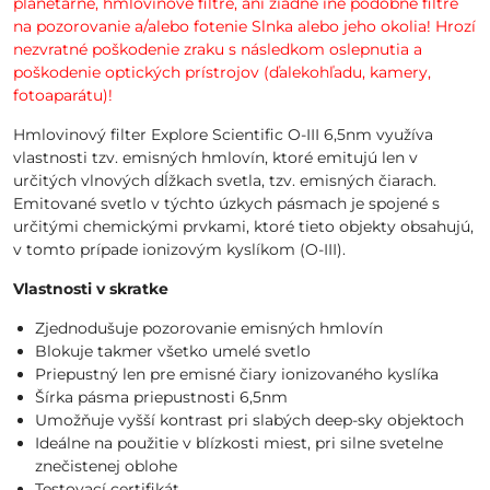
planetárne, hmlovinové filtre, ani žiadne iné podobné filtre
na pozorovanie a/alebo fotenie Slnka alebo jeho okolia! Hrozí
nezvratné poškodenie zraku s následkom oslepnutia a
poškodenie optických prístrojov (ďalekohľadu, kamery,
fotoaparátu)!
Hmlovinový filter Explore Scientific O-III 6,5nm využíva
vlastnosti tzv. emisných hmlovín, ktoré emitujú len v
určitých vlnových dĺžkach svetla, tzv. emisných čiarach.
Emitované svetlo v týchto úzkych pásmach je spojené s
určitými chemickými prvkami, ktoré tieto objekty obsahujú,
v tomto prípade ionizovým kyslíkom (O-III).
Vlastnosti v skratke
Zjednodušuje pozorovanie emisných hmlovín
Blokuje takmer všetko umelé svetlo
Priepustný len pre emisné čiary ionizovaného kyslíka
Šírka pásma priepustnosti 6,5nm
Umožňuje vyšší kontrast pri slabých deep-sky objektoch
Ideálne na použitie v blízkosti miest, pri silne svetelne
znečistenej oblohe
Testovací certifikát