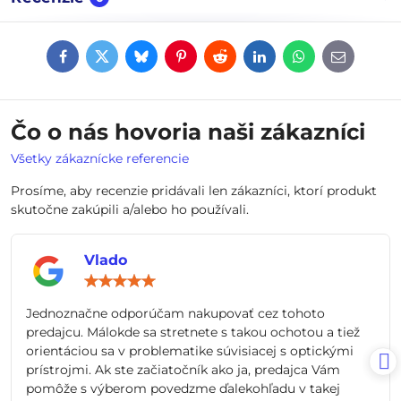
Facebook
Twitter
Bluesky
Pinterest
Reddit
LinkedIn
WhatsApp
E-
mail
Čo o nás hovoria naši zákazníci
Všetky zákaznícke referencie
Prosíme, aby recenzie pridávali len zákazníci, ktorí produkt
skutočne zakúpili a/alebo ho používali.
Vlado
Hodnotenie:
5
/
Jednoznačne odporúčam nakupovať cez tohoto
5
predajcu. Málokde sa stretnete s takou ochotou a tiež
orientáciou sa v problematike súvisiacej s optickými
prístrojmi. Ak ste začiatočník ako ja, predajca Vám
pomôže s výberom povedzme ďalekohľadu v takej