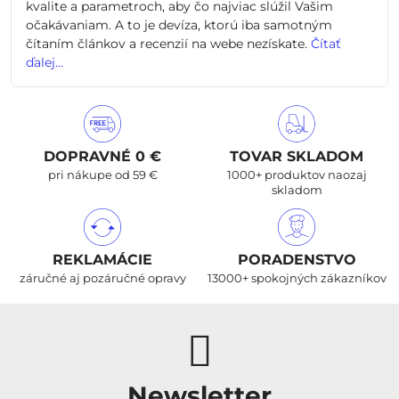
kvalite a parametroch, aby čo najviac slúžil Vašim
očakávaniam. A to je devíza, ktorú iba samotným
čítaním článkov a recenzií na webe nezískate.
Čítať
ďalej...
DOPRAVNÉ 0 €
TOVAR SKLADOM
pri nákupe od 59 €
1000+ produktov naozaj
skladom
REKLAMÁCIE
PORADENSTVO
záručné aj pozáručné opravy
13000+ spokojných zákazníkov
Newsletter