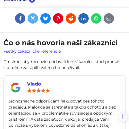
Facebook
Twitter
Bluesky
Pinterest
Reddit
LinkedIn
WhatsApp
E-
mail
Čo o nás hovoria naši zákazníci
Všetky zákaznícke referencie
Prosíme, aby recenzie pridávali len zákazníci, ktorí produkt
skutočne zakúpili a/alebo ho používali.
Vlado
Hodnotenie:
5
/
Jednoznačne odporúčam nakupovať cez tohoto
5
predajcu. Málokde sa stretnete s takou ochotou a tiež
orientáciou sa v problematike súvisiacej s optickými
prístrojmi. Ak ste začiatočník ako ja, predajca Vám
pomôže s výberom povedzme ďalekohľadu v takej