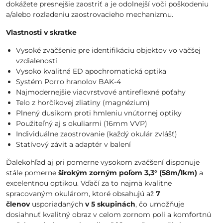
dokážete presnejšie zaostriť a je odolnejší voči poškodeniu
a/alebo rozladeniu zaostrovacieho mechanizmu.
Vlastnosti v skratke
Vysoké zväčšenie pre identifikáciu objektov vo väčšej
vzdialenosti
Vysoko kvalitná ED apochromatická optika
Systém Porro hranolov BAK-4
Najmodernejšie viacvrstvové antireflexné poťahy
Telo z horčíkovej zliatiny (magnézium)
Plnený dusíkom proti hmleniu vnútornej optiky
Použiteľný aj s okuliarmi (16mm VVP)
Individuálne zaostrovanie (každý okulár zvlášť)
Statívový závit a adaptér v balení
Ďalekohľad aj pri pomerne vysokom zväčšení disponuje
stále pomerne
širokým zorným poľom 3,3° (58m/1km)
a
excelentnou optikou. Vďačí za to najmä kvalitne
spracovaným okulárom, ktoré obsahujú až
7
členov
usporiadaných
v 5 skupinách
, čo umožňuje
dosiahnuť kvalitný obraz v celom zornom poli a komfortnú