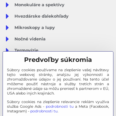
Monokuláre a spektívy
Hvezdárske ďalekohľady
Mikroskopy a lupy
Nočné videnia
Termovízie
Predvoľby súkromia
Meteostanice
Súbory cookies používame na zlepšenie vašej návštevy
Značky
tejto webovej stránky, analýzu jej výkonnosti a
zhromažďovanie údajov o jej používaní. Na tento účel
môžeme použiť nástroje a služby tretích strán a
Výpredaj
zhromaždené údaje sa môžu preniesť k partnerom v EÚ,
USA alebo iných krajinách.
Tipy na darčeky
Súbory cookies na zlepšenie relevancie reklám využíva
služba Google Ads -
podrobnosti tu
a Meta (Facebook,
Poradňa - Ako si vybrať
Instagram) -
podrobnosti tu
.