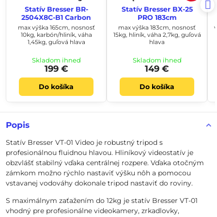
Statív Bresser BR-
Statív Bresser BX-25
2504X8C-B1 Carbon
PRO 183cm
max výška 165cm, nosnosť
max výška 183cm, nosnosť
10kg, karbón/hliník, váha
15kg, hliník, váha 2,7kg, guľová
1,45kg, guľová hlava
hlava
Skladom ihneď
Skladom ihneď
199 €
149 €
Do košíka
Do košíka
Popis
Statív Bresser VT-01 Video je robustný tripod s
profesionálnou fluidnou hlavou. Hliníkový videostatív je
obzvlášť stabilný vďaka centrálnej rozpere. Vďaka otočným
zámkom možno rýchlo nastaviť výšku nôh a pomocou
vstavanej vodováhy dokonale tripod nastaviť do roviny.
S maximálnym zaťažením do 12kg je statív Bresser VT-01
vhodný pre profesionálne videokamery, zrkadlovky,