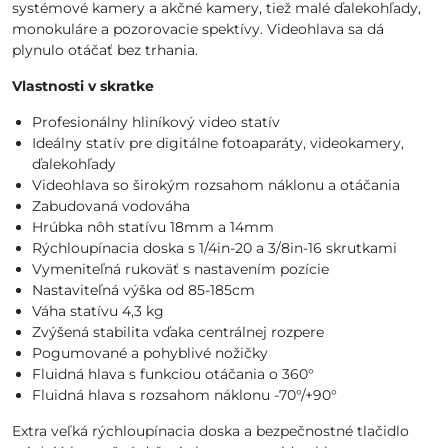
systémové kamery a akčné kamery, tiež malé ďalekohľady,
monokuláre a pozorovacie spektívy. Videohlava sa dá
plynulo otáčať bez trhania.
Vlastnosti v skratke
Profesionálny hliníkový video statív
Ideálny statív pre digitálne fotoaparáty, videokamery,
ďalekohľady
Videohlava so širokým rozsahom náklonu a otáčania
Zabudovaná vodováha
Hrúbka nôh statívu 18mm a 14mm
Rýchloupínacia doska s 1/4in-20 a 3/8in-16 skrutkami
Vymeniteľná rukoväť s nastavením pozície
Nastaviteľná výška od 85-185cm
Váha statívu 4,3 kg
Zvýšená stabilita vďaka centrálnej rozpere
Pogumované a pohyblivé nožičky
Fluidná hlava s funkciou otáčania o 360°
Fluidná hlava s rozsahom náklonu -70°/+90°
Extra veľká rýchloupínacia doska a bezpečnostné tlačidlo