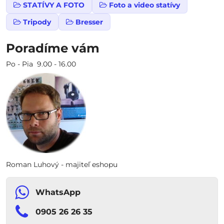
STATÍVY A FOTO
Foto a video statívy
Tripody
Bresser
Poradíme vám
Po - Pia 9.00 - 16.00
Roman Luhový - majiteľ eshopu
WhatsApp
0905 26 26 35