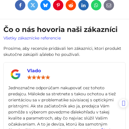
Facebook
Twitter
Bluesky
Pinterest
Reddit
LinkedIn
WhatsApp
E-
mail
Čo o nás hovoria naši zákazníci
Všetky zákaznícke referencie
Prosíme, aby recenzie pridávali len zákazníci, ktorí produkt
skutočne zakúpili a/alebo ho používali.
Vlado
Hodnotenie:
5
/
Jednoznačne odporúčam nakupovať cez tohoto
5
predajcu. Málokde sa stretnete s takou ochotou a tiež
orientáciou sa v problematike súvisiacej s optickými
prístrojmi. Ak ste začiatočník ako ja, predajca Vám
pomôže s výberom povedzme ďalekohľadu v takej
kvalite a parametroch, aby čo najviac slúžil Vašim
očakávaniam. A to je devíza, ktorú iba samotným