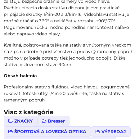
zaisťujú bezpečné držanie kamery vo video hlave.
Rýchloupínacia doska statívu disponuje dve praktické
pripájacie skrutky 1/4in-20 a 3/8in-16. Videohlavu statívu je
možné otáčať o 360° a nakláňať v rozsahu +90°/-70°.
Pogumovanú rúčku možno pohodlne namontovať naľavo
alebo napravo video hlavy.
Kvalitná, polstrovaná taška na statív s vnútorným vreckom
na zips na drobné príslušenstvo a prídavný ramenný popruh
možno v prípade potreby tiež jednoducho odpojiť. Dĺžka
statívu v zloženom stave 90cm.
Obsah balenia
Profesionálny statív s fluidnou video hlavou, pogumovaná
rukoväť, fotoskrutky 1/4in-20 a 3/8in-16, taška na statív s
ramenným popruh
Viac z kategórie
ZNAČKY
Bresser
ŠPORTOVÁ A LOVECKÁ OPTIKA
VÝPREDAJ