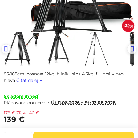
22%
85-185cm, nosnosť 12kg, hliník, váha 4,3kg, fluidná video
hlava
Čítať ďalej
Skladom ihneď
Plánované doručenie:
Út
11.08.2026 −
Str
12.08.2026
179 €
Zľava
40 €
139 €