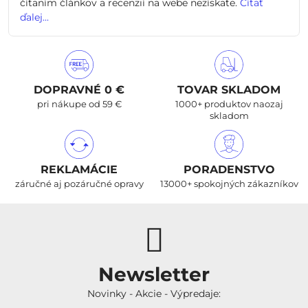
čítaním článkov a recenzií na webe nezískate.
Čítať
ďalej...
DOPRAVNÉ 0 €
TOVAR SKLADOM
pri nákupe od 59 €
1000+ produktov naozaj
skladom
REKLAMÁCIE
PORADENSTVO
záručné aj pozáručné opravy
13000+ spokojných zákazníkov
Newsletter
Novinky - Akcie - Výpredaje: