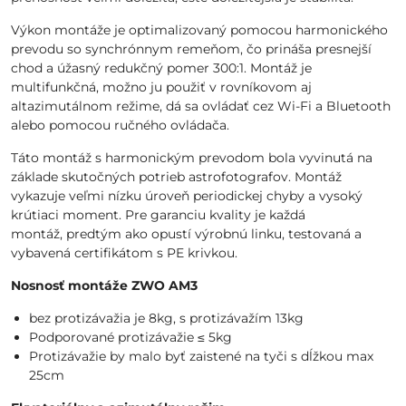
Výkon montáže je optimalizovaný pomocou harmonického
prevodu so synchrónnym remeňom, čo prináša presnejší
chod a úžasný redukčný pomer 300:1. Montáž je
multifunkčná, možno ju použiť v rovníkovom aj
altazimutálnom režime, dá sa ovládať cez Wi-Fi a Bluetooth
alebo pomocou ručného ovládača.
Táto montáž s harmonickým prevodom bola vyvinutá na
základe skutočných potrieb astrofotografov. Montáž
vykazuje veľmi nízku úroveň periodickej chyby a vysoký
krútiaci moment. Pre garanciu kvality je každá
montáž, predtým ako opustí výrobnú linku, testovaná a
vybavená certifikátom s PE krivkou.
Nosnosť montáže ZWO AM3
bez protizávažia je 8kg, s protizávažím 13kg
Podporované protizávažie ≤ 5kg
Protizávažie by malo byť zaistené na tyči s dĺžkou max
25cm