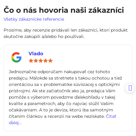
Čo o nás hovoria naši zákazníci
Všetky zákaznícke referencie
Prosíme, aby recenzie pridávali len zákazníci, ktorí produkt
skutočne zakúpili a/alebo ho používali.
Vlado
Hodnotenie:
5
/
Jednoznačne odporúčam nakupovať cez tohoto
5
predajcu. Málokde sa stretnete s takou ochotou a tiež
orientáciou sa v problematike súvisiacej s optickými
prístrojmi. Ak ste začiatočník ako ja, predajca Vám
pomôže s výberom povedzme ďalekohľadu v takej
kvalite a parametroch, aby čo najviac slúžil Vašim
očakávaniam. A to je devíza, ktorú iba samotným
čítaním článkov a recenzií na webe nezískate.
Čítať
ďalej...