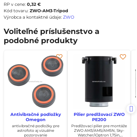
RP v cene:
0,32 €
Kód tovaru:
ZWO-AM3-Tripod
Výrobca a kontaktné údaje:
ZWO
Voliteľné príslušenstvo a
podobné produkty
Antivibračné podložky
Pilier predlžovací ZWO
Omegon
PE200
antivibračné podložky pre
Predlžovací pilier pre montáže
astrofoto aj vizuálne
ZWO AM3/AM5/AM5N, Sky-
pozorovanie
Watcher/iOptron 1,75in,