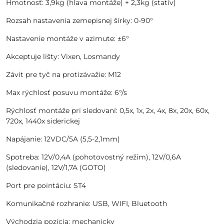
Hmotnosť: 3,9kg (hlava montáže) + 2,3kg (statív)
Rozsah nastavenia zemepisnej šírky: 0-90°
Nastavenie montáže v azimute: ±6°
Akceptuje lišty: Vixen, Losmandy
Závit pre tyč na protizávažie: M12
Max rýchlosť posuvu montáže: 6°/s
Rýchlosť montáže pri sledovaní: 0,5x, 1x, 2x, 4x, 8x, 20x, 60x,
720x, 1440x siderickej
Napájanie: 12VDC/5A (5,5-2,1mm)
Spotreba: 12V/0,4A (pohotovostný režim), 12V/0,6A
(sledovanie), 12V/1,7A (GOTO)
Port pre pointáciu: ST4
Komunikačné rozhranie: USB, WIFI, Bluetooth
Východzia pozícia: mechanicky