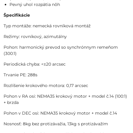
Pevný uhol rozpätia nôh
Špecifikácie
Typ montáže: nemecká rovníková montáž
Režimy: rovníkový, azimutálny
Pohon: harmonický prevod so synchrónnym remeňom
(300:1)
Periodická chyba: <±20 arcsec
Trvanie PE: 288s
Rozlíšenie krokového motora: 0,17 arcsec
Pohon v RA osi: NEMA35 krokový motor + model č.14 (100:1)
+ brzda
Pohon v DEC osi: NEMA35 krokový motor + model č.14
Nosnosť: 8kg bez protizávažia, 13kg s protizávažím