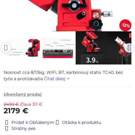
12%
Nosnosť cca 8/13kg, WIFI, BT, karbónový statív TC40, bez
tyče a protizávažia
Čítať ďalej
Ukončený predaj
2490 €
Zľava
311 €
2179 €
Pridať k Obľúbeným
Otázka k produktu
Strážny pes