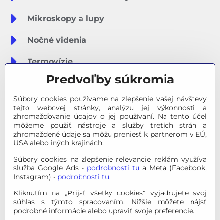
Mikroskopy a lupy
Nočné videnia
Termovízie
Predvoľby súkromia
Meteostanice
Súbory cookies používame na zlepšenie vašej návštevy
Značky
tejto webovej stránky, analýzu jej výkonnosti a
zhromažďovanie údajov o jej používaní. Na tento účel
môžeme použiť nástroje a služby tretích strán a
Výpredaj
zhromaždené údaje sa môžu preniesť k partnerom v EÚ,
USA alebo iných krajinách.
Tipy na darčeky
Súbory cookies na zlepšenie relevancie reklám využíva
služba Google Ads -
podrobnosti tu
a Meta (Facebook,
Poradňa - Ako si vybrať
Instagram) -
podrobnosti tu
.
Kliknutím na „Prijať všetky cookies" vyjadrujete svoj
súhlas s týmto spracovaním. Nižšie môžete nájsť
© 2026 OPTINO s.r.o., všetky práva vyhradené. Všetky logá a
podrobné informácie alebo upraviť svoje preferencie.
ochranné známky na tejto stránke sú majetkom príslušného