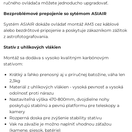
ručného ovládača môžete jednoducho upgradovať.
Bezproblémové prepojenie so sytémom ASIAIR
Systém ASIAIR dokáže ovládať montáž AM3 cez káblové
alebo bezdrôtové pripojenie a poskytuje zákazníkom zážitok
z astrofotografovania.
Statív z uhlíkových vlákien
Montáž sa dodáva s vysoko kvalitným karbónovým
statívom:
Krátký a ľahko prenosný aj v príručnej batožine, váha len
2,3kg
Materiál z uhlíkových vlákien - vysoká pevnosť a vysoká
odolnosť proti nárazu
Nastaviteľná výška 470-800mm, dvojdielne nohy
poskytujú stabilnú a pevnú platformu pre teleskopy a
kamery
Rozperná doska pre zvýšenie stability statívu
Vak na závažie je možno naplniť vhodnou záťažou
(kamene, piesok, batérie)