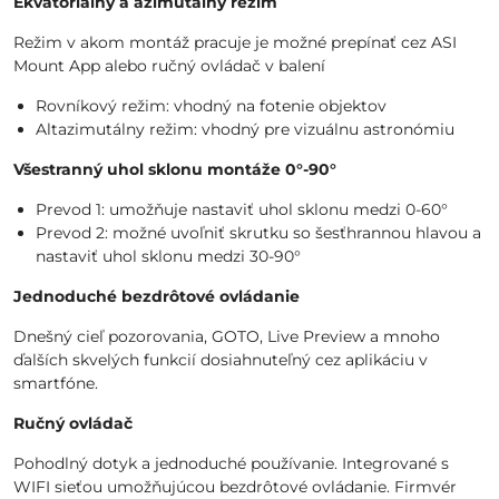
Ekvatoriálny a azimutálny režim
Režim v akom montáž pracuje je možné prepínať cez ASI
Mount App alebo ručný ovládač v balení
Rovníkový režim: vhodný na fotenie objektov
Altazimutálny režim: vhodný pre vizuálnu astronómiu
Všestranný uhol sklonu montáže 0°-90°
Prevod 1: umožňuje nastaviť uhol sklonu medzi 0-60°
Prevod 2: možné uvoľniť skrutku so šesťhrannou hlavou a
nastaviť uhol sklonu medzi 30-90°
Jednoduché bezdrôtové ovládanie
Dnešný cieľ pozorovania, GOTO, Live Preview a mnoho
ďalších skvelých funkcií dosiahnuteľný cez aplikáciu v
smartfóne.
Ručný ovládač
Pohodlný dotyk a jednoduché používanie. Integrované s
WIFI sieťou umožňujúcou bezdrôtové ovládanie. Firmvér