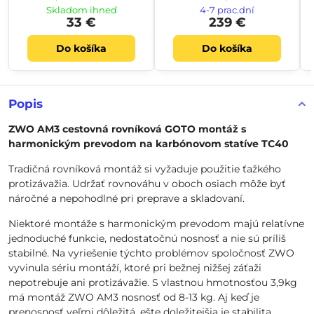
Celestron 2in
Skladom ihneď
4-7 prac.dní
33 €
239 €
Do košíka
Do košíka
Popis
ZWO AM3 cestovná rovníková GOTO montáž s
harmonickým prevodom na karbónovom statíve TC40
Tradičná rovníková montáž si vyžaduje použitie ťažkého
protizávažia. Udržať rovnováhu v oboch osiach môže byť
náročné a nepohodlné pri preprave a skladovaní.
Niektoré montáže s harmonickým prevodom majú relatívne
jednoduché funkcie, nedostatočnú nosnosť a nie sú príliš
stabilné. Na vyriešenie týchto problémov spoločnosť ZWO
vyvinula sériu montáží, ktoré pri bežnej nižšej záťaži
nepotrebuje ani protizávažie. S vlastnou hmotnosťou 3,9kg
má montáž ZWO AM3 nosnosť od 8-13 kg. Aj keď je
prenosnosť veľmi dôležitá, ešte doležitejšia je stabilita.