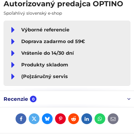
Autorizovaný predajca OPTINO
Spoľahlivý slovenský e-shop
Výborné referencie
Doprava zadarmo od 59€
Vrátenie do 14/30 dní
Produkty skladom
(Po)záručný servis
Recenzie
0
Facebook
Twitter
Bluesky
Pinterest
Reddit
LinkedIn
WhatsApp
E-
mail