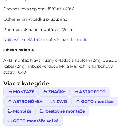
Prevádzková teplota: -15°C až +40°C
Ochrana pri výpadku prúdu: áno
Priemer základne montáže: 122mm
Najnovšie ovládače a softvér na stiahnutie.
Obsah balenia
AM3 montáž hlava, ručný ovládač s káblom (2m), USB2.0
kábel (2m), imbusové kľúče M4 a M6, kufrík, karbónový
statív TC40
Viac z kategórie
MONTÁŽE
ZNAČKY
ASTROFOTO
ASTRONÓMIA
ZWO
GOTO montáže
Montáže
Cestovné montáže
GOTO montáže veľké