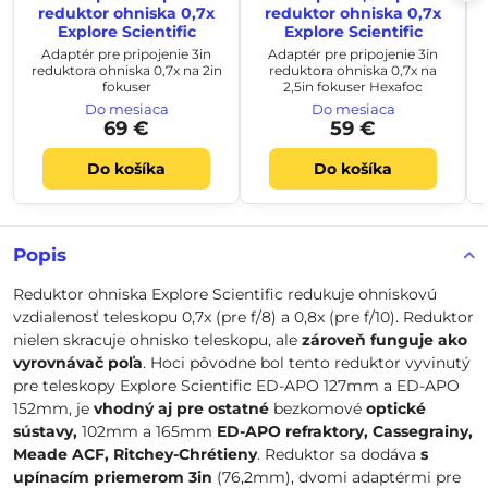
reduktor ohniska 0,7x
reduktor ohniska 0,7x
Explore Scientific
Explore Scientific
Adaptér pre pripojenie 3in
Adaptér pre pripojenie 3in
reduktora ohniska 0,7x na 2in
reduktora ohniska 0,7x na
fokuser
2,5in fokuser Hexafoc
Do mesiaca
Do mesiaca
69 €
59 €
Do košíka
Do košíka
Popis
Reduktor ohniska Explore Scientific redukuje ohniskovú
vzdialenosť teleskopu 0,7x (pre f/8) a 0,8x (pre f/10). Reduktor
nielen skracuje ohnisko teleskopu, ale
zároveň funguje ako
vyrovnávač poľa
. Hoci pôvodne bol tento reduktor vyvinutý
pre teleskopy Explore Scientific ED-APO 127mm a ED-APO
152mm, je
vhodný aj pre ostatné
bezkomové
optické
sústavy,
102mm a 165mm
ED-APO refraktory, Cassegrainy,
Meade ACF, Ritchey-Chrétieny
. Reduktor sa dodáva
s
upínacím priemerom 3in
(76,2mm), dvomi adaptérmi pre