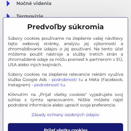
Nočné videnia
Termovízie
Predvoľby súkromia
Meteostanice
Súbory cookies používame na zlepšenie vašej návštevy
Značky
tejto webovej stránky, analýzu jej výkonnosti a
zhromažďovanie údajov o jej používaní. Na tento účel
môžeme použiť nástroje a služby tretích strán a
Výpredaj
zhromaždené údaje sa môžu preniesť k partnerom v EÚ,
USA alebo iných krajinách.
Tipy na darčeky
Súbory cookies na zlepšenie relevancie reklám využíva
služba Google Ads -
podrobnosti tu
a Meta (Facebook,
Poradňa - Ako si vybrať
Instagram) -
podrobnosti tu
.
Kliknutím na „Prijať všetky cookies" vyjadrujete svoj
súhlas s týmto spracovaním. Nižšie môžete nájsť
© 2026 OPTINO s.r.o., všetky práva vyhradené. Všetky logá a
podrobné informácie alebo upraviť svoje preferencie.
ochranné známky na tejto stránke sú majetkom príslušného
Zásady ochrany osobných údajov
vlastníka.
Mapa stránok
|
Právne informácie
|
Ochrana osobných
Prijať všetky cookies
údajov
|
Nastavenie súkromia