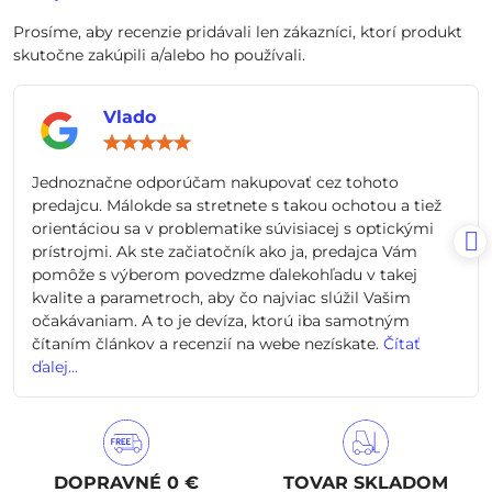
Prosíme, aby recenzie pridávali len zákazníci, ktorí produkt
skutočne zakúpili a/alebo ho používali.
Vlado
Hodnotenie:
5
/
Jednoznačne odporúčam nakupovať cez tohoto
5
predajcu. Málokde sa stretnete s takou ochotou a tiež
orientáciou sa v problematike súvisiacej s optickými
prístrojmi. Ak ste začiatočník ako ja, predajca Vám
pomôže s výberom povedzme ďalekohľadu v takej
kvalite a parametroch, aby čo najviac slúžil Vašim
očakávaniam. A to je devíza, ktorú iba samotným
čítaním článkov a recenzií na webe nezískate.
Čítať
ďalej...
DOPRAVNÉ 0 €
TOVAR SKLADOM