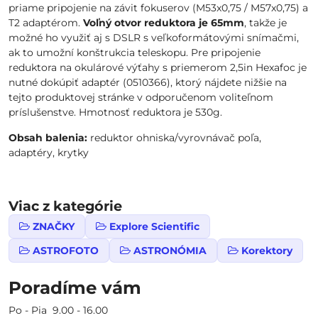
priame pripojenie na závit fokuserov (M53x0,75 / M57x0,75) a
T2 adaptérom.
Voľný otvor reduktora je 65mm
, takže je
možné ho využiť aj s DSLR s veľkoformátovými snímačmi,
ak to umožní konštrukcia teleskopu. Pre pripojenie
reduktora na okulárové výťahy s priemerom 2,5in Hexafoc je
nutné dokúpiť adaptér (0510366), ktorý nájdete nižšie na
tejto produktovej stránke v odporučenom voliteľnom
príslušenstve. Hmotnosť reduktora je 530g.
Obsah balenia:
reduktor ohniska/vyrovnávač poľa,
adaptéry, krytky
Viac z kategórie
ZNAČKY
Explore Scientific
ASTROFOTO
ASTRONÓMIA
Korektory
Poradíme vám
Po - Pia 9.00 - 16.00