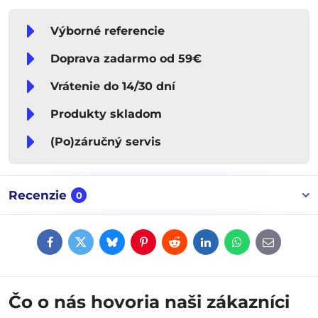
Výborné referencie
Doprava zadarmo od 59€
Vrátenie do 14/30 dní
Produkty skladom
(Po)záručný servis
Recenzie
0
Facebook
Twitter
Bluesky
Pinterest
Reddit
LinkedIn
WhatsApp
E-
mail
Čo o nás hovoria naši zákazníci