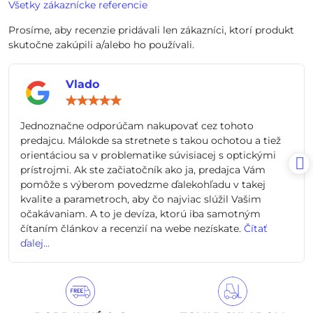
Všetky zákaznícke referencie
Prosíme, aby recenzie pridávali len zákazníci, ktorí produkt
skutočne zakúpili a/alebo ho používali.
Vlado
Hodnotenie:
5
/
Jednoznačne odporúčam nakupovať cez tohoto
5
predajcu. Málokde sa stretnete s takou ochotou a tiež
orientáciou sa v problematike súvisiacej s optickými
prístrojmi. Ak ste začiatočník ako ja, predajca Vám
pomôže s výberom povedzme ďalekohľadu v takej
kvalite a parametroch, aby čo najviac slúžil Vašim
očakávaniam. A to je devíza, ktorú iba samotným
čítaním článkov a recenzií na webe nezískate.
Čítať
ďalej...