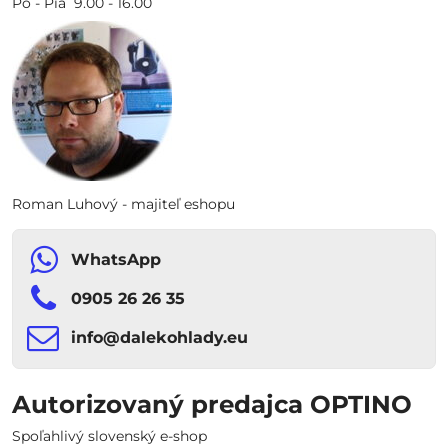
Po - Pia 9.00 - 16.00
Roman Luhový - majiteľ eshopu
WhatsApp
0905 26 26 35
info​​@dalekohlady​​.eu
Autorizovaný predajca OPTINO
Spoľahlivý slovenský e-shop