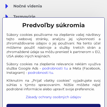
Nočné videnia
Termovízie
Predvoľby súkromia
Meteostanice
Súbory cookies používame na zlepšenie vašej návštevy
Značky
tejto webovej stránky, analýzu jej výkonnosti a
zhromažďovanie údajov o jej používaní. Na tento účel
môžeme použiť nástroje a služby tretích strán a
Výpredaj
zhromaždené údaje sa môžu preniesť k partnerom v EÚ,
USA alebo iných krajinách.
Tipy na darčeky
Súbory cookies na zlepšenie relevancie reklám využíva
služba Google Ads -
podrobnosti tu
a Meta (Facebook,
Poradňa - Ako si vybrať
Instagram) -
podrobnosti tu
.
Kliknutím na „Prijať všetky cookies" vyjadrujete svoj
súhlas s týmto spracovaním. Nižšie môžete nájsť
© 2026 OPTINO s.r.o., všetky práva vyhradené. Všetky logá a
podrobné informácie alebo upraviť svoje preferencie.
ochranné známky na tejto stránke sú majetkom príslušného
Zásady ochrany osobných údajov
vlastníka.
Mapa stránok
|
Právne informácie
|
Ochrana osobných