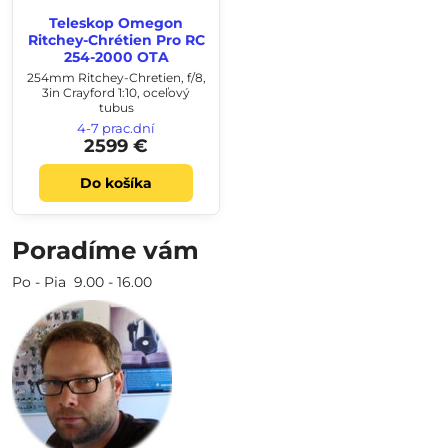
Teleskop Omegon
Ritchey-Chrétien Pro RC
254-2000 OTA
254mm Ritchey-Chretien, f/8,
3in Crayford 1:10, oceľový
tubus
4-7 prac.dní
2599 €
Do košíka
Poradíme vám
Po - Pia 9.00 - 16.00