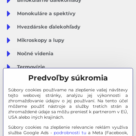
Binokulárne ďalekohľady
Monokuláre a spektívy
Hvezdárske ďalekohľady
Mikroskopy a lupy
Nočné videnia
Termovízie
Predvoľby súkromia
Meteostanice
Súbory cookies používame na zlepšenie vašej návštevy
Značky
tejto webovej stránky, analýzu jej výkonnosti a
zhromažďovanie údajov o jej používaní. Na tento účel
môžeme použiť nástroje a služby tretích strán a
Výpredaj
zhromaždené údaje sa môžu preniesť k partnerom v EÚ,
USA alebo iných krajinách.
Tipy na darčeky
Súbory cookies na zlepšenie relevancie reklám využíva
služba Google Ads -
podrobnosti tu
a Meta (Facebook,
Poradňa - Ako si vybrať