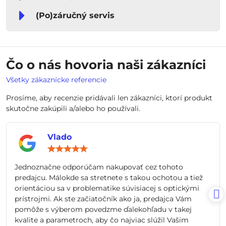
(Po)záručný servis
Čo o nás hovoria naši zákazníci
Všetky zákaznícke referencie
Prosíme, aby recenzie pridávali len zákazníci, ktorí produkt
skutočne zakúpili a/alebo ho používali.
Vlado
Hodnotenie:
5
/
Jednoznačne odporúčam nakupovať cez tohoto
5
predajcu. Málokde sa stretnete s takou ochotou a tiež
orientáciou sa v problematike súvisiacej s optickými
prístrojmi. Ak ste začiatočník ako ja, predajca Vám
pomôže s výberom povedzme ďalekohľadu v takej
kvalite a parametroch, aby čo najviac slúžil Vašim