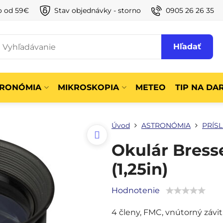
o od 59€
Stav objednávky - storno
0905 26 26 35
Hľadať
TRONÓMIA
MIKROSKOPIA
METEO
TIP NA DA
Úvod
ASTRONÓMIA
PRÍS
Okulár Bress
(1,25in)
Hodnotenie
4 členy, FMC, vnútorný závit