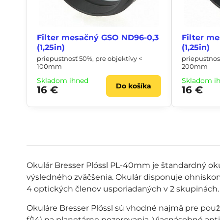
Filter mesačný GSO ND96-0,3
Filter m
(1,25in)
(1,25in)
priepustnosť 50%, pre objektívy <
priepustnosť
100mm
200mm
Skladom ihneď
Skladom i
Do košíka
16 €
16 €
Okulár Bresser Plössl PL-40mm je štandardný ok
výsledného zväčšenia. Okulár disponuje ohnisk
4 optických členov usporiadaných v 2 skupinách
Okuláre Bresser Plössl sú vhodné najmä pre použ
f/14) na planetárne pozorovania. Viacnásobné ant