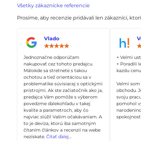
Všetky zákaznícke referencie
Prosíme, aby recenzie pridávali len zákazníci, ktor
Vlado
V
Hodnotenie:
5
/
Jednoznačne odporúčam
+ Velmi us
5
nakupovať cez tohoto predajcu.
+ Poradili l
Málokde sa stretnete s takou
kazdu cenu 
ochotou a tiež orientáciou sa v
problematike súvisiacej s optickými
Velmi som 
prístrojmi. Ak ste začiatočník ako ja,
obchodu. Je
predajca Vám pomôže s výberom
svoju pracu
povedzme ďalekohľadu v takej
pomohol vy
kvalite a parametroch, aby čo
narodenino
najviac slúžil Vašim očakávaniam. A
spokojnosti
to je devíza, ktorú iba samotným
čítaním článkov a recenzií na webe
nezískate.
Čítať ďalej...