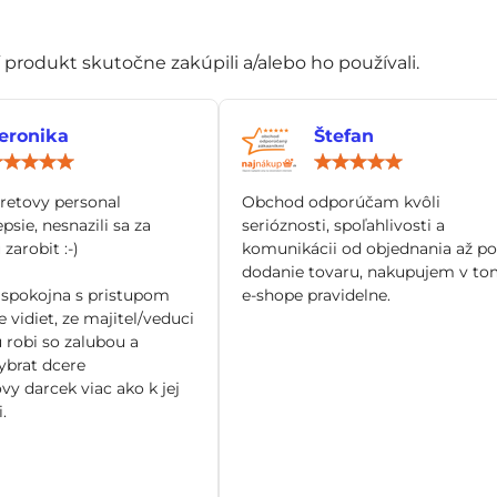
í produkt skutočne zakúpili a/alebo ho používali.
eronika
Štefan
Hodnotenie:
Hod
5
5
/
/
tretovy personal
Obchod odporúčam kvôli
5
5
epsie, nesnazili sa za
serióznosti, spoľahlivosti a
zarobit :-)
komunikácii od objednania až po
dodanie tovaru, nakupujem v to
spokojna s pristupom
e-shope pravidelne.
 vidiet, ze majitel/veduci
 robi so zalubou a
brat dcere
vy darcek viac ako k jej
.