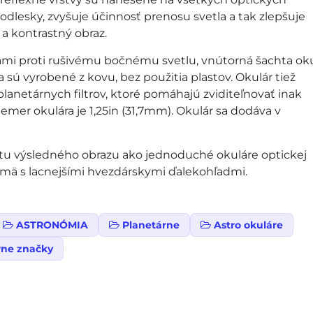
 odlesky, zvyšuje účinnosť prenosu svetla a tak zlepšuje
 a kontrastný obraz.
mi proti rušivému bočnému svetlu, vnútorná šachta oku
ta sú vyrobené z kovu, bez použitia plastov. Okulár tiež
anetárnych filtrov, ktoré pomáhajú zviditeľnovať inak
iemer okulára je 1,25in (31,7mm). Okulár sa dodáva v
alitu výsledného obrazu ako jednoduché okuláre optickej
mä s lacnejšími hvezdárskymi ďalekohľadmi.
ASTRONÓMIA
Planetárne
Astro okuláre
rne značky