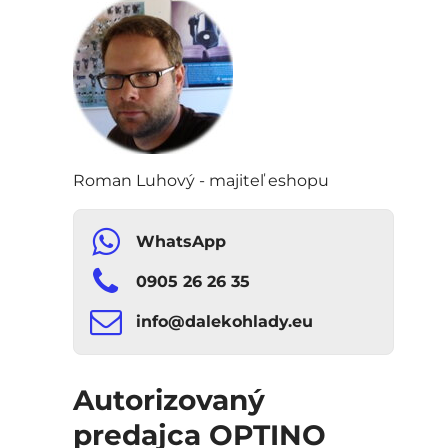
Roman Luhový - majiteľ eshopu
WhatsApp
0905 26 26 35
info​​@dalekohlady​​.eu
Autorizovaný
predajca OPTINO