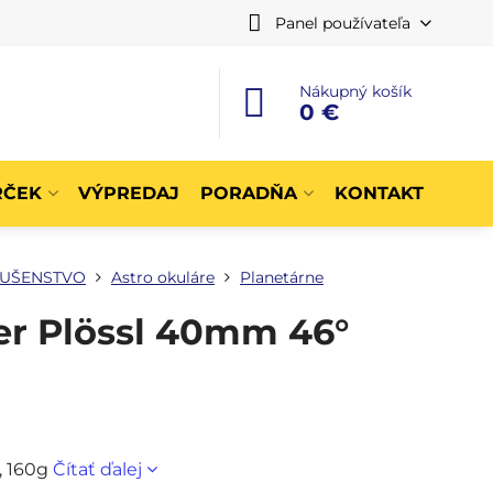
Panel používateľa
Nákupný košík
0 €
RČEK
VÝPREDAJ
PORADŇA
KONTAKT
LUŠENSTVO
Astro okuláre
Planetárne
er Plössl 40mm 46°
, 160g
Čítať ďalej