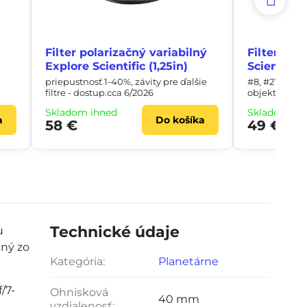
Filter polarizačný variabilný
Filter pla
Explore Scientific (1,25in)
Scientific 
priepustnosť 1-40%, závity pre ďalšie
#8, #21, #80
filtre - dostup.cca 6/2026
objektívy >5
Skladom ihneď
Skladom ih
a
Do košíka
58 €
49 €
Technické údaje
u
ný zo
Kategória:
Planetárne
/7-
Ohnisková
40 mm
vzdialenosť: