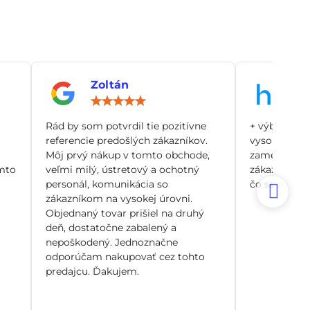
Zoltán
An
notenie:
Hodnotenie:
5
/
Rád by som potvrdil tie pozitívne
+ výborný zá
5
referencie predošlých zákazníkov.
vysoko odbo
Môj prvý nákup v tomto obchode,
zamerané pr
mto
veľmi milý, ústretový a ochotný
zákazníka, n
personál, komunikácia so
čo sa dá. Si
zákazníkom na vysokej úrovni.
Objednaný tovar prišiel na druhý
deň, dostatočne zabalený a
nepoškodený. Jednoznačne
odporúčam nakupovať cez tohto
predajcu. Ďakujem.