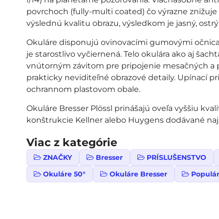
povrchoch (fully-multi coated) čo výrazne znižuje
výslednú kvalitu obrazu, výsledkom je jasný, ostrý
Okuláre disponujú ovinovacími gumovými očnica
je starostlivo vyčiernená. Telo okulára ako aj šach
vnútorným závitom pre pripojenie mesačných a pl
prakticky neviditeľné obrazové detaily. Upínací pr
ochrannom plastovom obale.
Okuláre Bresser Plössl prinášajú oveľa vyššiu kv
konštrukcie Kellner alebo Huygens dodávané naj
Viac z kategórie
ZNAČKY
Bresser
PRÍSLUŠENSTVO
Okuláre 50°
Okuláre Bresser
Populá