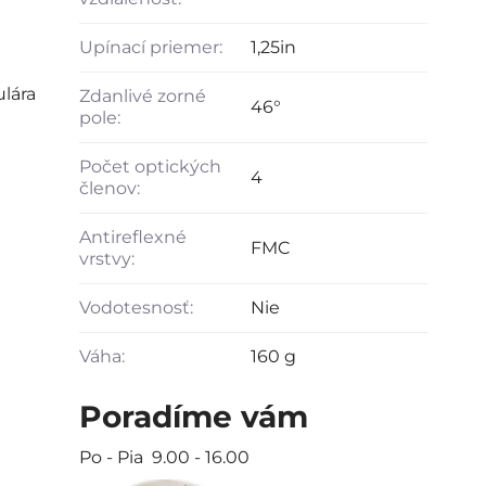
Upínací priemer:
1,25in
lára
Zdanlivé zorné
46°
pole:
Počet optických
4
členov:
Antireflexné
FMC
vrstvy:
Vodotesnosť:
Nie
Váha:
160 g
Poradíme vám
Po - Pia 9.00 - 16.00