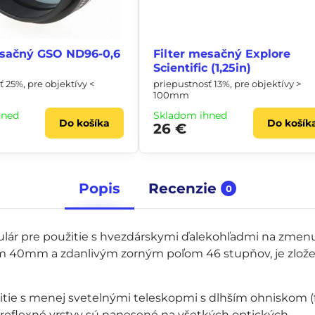
esačný GSO ND96-0,6
Filter mesačný Explore
Scientific (1,25in)
 25%, pre objektívy <
priepustnosť 13%, pre objektívy >
100mm
hneď
Skladom ihneď
Do košíka
Do košík
26 €
Popis
Recenzie
0
ulár pre použitie s hvezdárskymi ďalekohľadmi na zmen
om 40mm a zdanlivým zorným poľom 46 stupňov, je zlože
.
itie s menej svetelnými teleskopmi s dlhším ohniskom (f
ireflexné vrstvy sú nanesené na všetkých optických