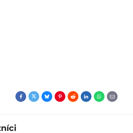
Facebook
Twitter
Bluesky
Pinterest
Reddit
LinkedIn
WhatsApp
E-
mail
níci