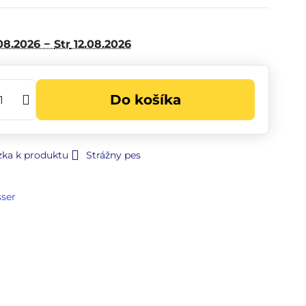
08.2026 −
Str
12.08.2026
Do košíka
zka k produktu
Strážny pes
sser