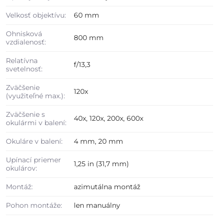
Velkosť objektívu:
60 mm
Ohnisková
800 mm
vzdialenosť:
Relatívna
f/13,3
svetelnosť:
Zväčšenie
120x
(využiteľné max.):
Zväčšenie s
40x, 120x, 200x, 600x
okulármi v balení:
Okuláre v balení:
4 mm, 20 mm
Upínací priemer
1,25 in (31,7 mm)
okulárov:
Montáž:
azimutálna montáž
Pohon montáže:
len manuálny