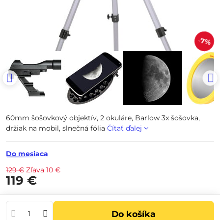
7%
60mm šošovkový objektív, 2 okuláre, Barlow 3x šošovka,
držiak na mobil, slnečná fólia
Čítať ďalej
Do mesiaca
129 €
Zľava
10 €
119 €
Do košíka