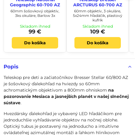
Geographic 60-700 AZ
ARCTURUS 60-700 AZ
60mm šošovkový objektív,
60mm objektív, 3 okuláre,
3ks okuláre, Barlow 3x
5x24mm hľadáčik, plastový
kufrík
Skladom ihneď
Skladom ihneď
99 €
109 €
Do košíka
Do košíka
Popis
Teleskop pre deti a začiatočníkov Bresser Stellar 60/800 AZ
je šošovkový ďalekohľad na hviezdy so 60mm
achromatickým objektívom a 800mm ohniskom
na
pozorovanie Mesiaca a jasnejších planét v našej slnečnej
sústave
.
Hvezdársky ďalekohľad je vybavený LED hľadáčikom pre
jednoduchšie vyhľadávanie objektov na nočnej oblohe.
Optický tubus je postavený na jednoducho a intuitívne
ovládateľnej azimutálnej montáži a ľahkom hliníkovom