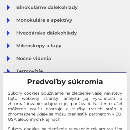
Binokulárne ďalekohľady
Monokuláre a spektívy
Hvezdárske ďalekohľady
Mikroskopy a lupy
Nočné videnia
Termovízie
Predvoľby súkromia
Meteostanice
Súbory cookies používame na zlepšenie vašej návštevy
Značky
tejto webovej stránky, analýzu jej výkonnosti a
zhromažďovanie údajov o jej používaní. Na tento účel
môžeme použiť nástroje a služby tretích strán a
Výpredaj
zhromaždené údaje sa môžu preniesť k partnerom v EÚ,
USA alebo iných krajinách.
Tipy na darčeky
Súbory cookies na zlepšenie relevancie reklám využíva