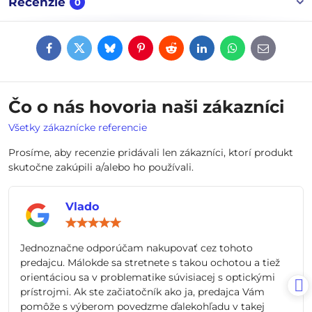
Recenzie
0
Facebook
Twitter
Bluesky
Pinterest
Reddit
LinkedIn
WhatsApp
E-
mail
Čo o nás hovoria naši zákazníci
Všetky zákaznícke referencie
Prosíme, aby recenzie pridávali len zákazníci, ktorí produkt
skutočne zakúpili a/alebo ho používali.
Vlado
Hodnotenie:
5
/
Jednoznačne odporúčam nakupovať cez tohoto
5
predajcu. Málokde sa stretnete s takou ochotou a tiež
orientáciou sa v problematike súvisiacej s optickými
prístrojmi. Ak ste začiatočník ako ja, predajca Vám
pomôže s výberom povedzme ďalekohľadu v takej