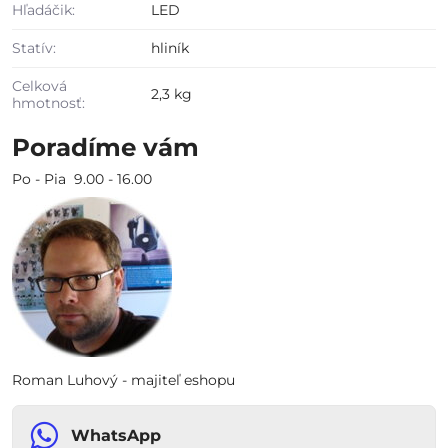
Hľadáčik:
LED
Statív:
hliník
Celková
2,3 kg
hmotnosť:
Poradíme vám
Po - Pia 9.00 - 16.00
Roman Luhový - majiteľ eshopu
WhatsApp