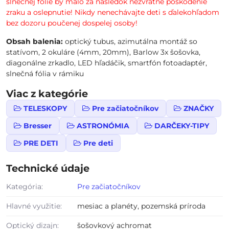
slnečnej fólie by malo za následok nezvratné poškodenie
zraku a oslepnutie! Nikdy nenechávajte deti s ďalekohľadom
bez dozoru poučenej dospelej osoby!
Obsah balenia:
optický tubus, azimutálna montáž so
statívom, 2 okuláre (4mm, 20mm), Barlow 3x šošovka,
diagonálne zrkadlo, LED hľadáčik, smartfón fotoadaptér,
slnečná fólia v rámiku
Viac z kategórie
TELESKOPY
Pre začiatočníkov
ZNAČKY
Bresser
ASTRONÓMIA
DARČEKY-TIPY
PRE DETI
Pre deti
Technické údaje
Kategória:
Pre začiatočníkov
Hlavné využitie:
mesiac a planéty, pozemská príroda
Optický dizajn:
šošovkový achromat