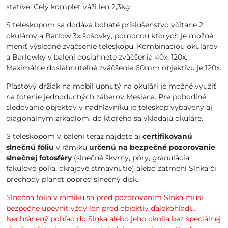
statíve. Celý komplet váži len 2,3kg.
S teleskopom sa dodáva bohaté príslušenstvo včítane 2
okulárov a Barlow 3x šošovky, pomocou ktorých je možné
meniť výsledné zväčšenie teleskopu. Kombináciou okulárov
a Barlowky v balení dosiahnete zväčšenia 40x, 120x.
Maximálne dosiahnuteľné zväčšenie 60mm objektívu je 120x.
Plastový držiak na mobil upnutý na okulári je možné využiť
na fotenie jednoduchých záberov Mesiaca. Pre pohodlné
sledovanie objektov v nadhlavníku je teleskop vybavený aj
diagonálnym zrkadlom, do ktorého sa vkladajú okuláre.
S teleskopom v balení teraz nájdete aj
certifikovanú
slnečnú fóliu
v rámiku
určenú na bezpečné pozorovanie
slnečnej fotosféry
(slnečné škvrny, póry, granulácia,
fakulové polia, okrajové stmavnutie) alebo zatmení Slnka či
prechody planét popred slnečný disk.
Slnečná fólia v rámiku sa pred pozorovaním Slnka musí
bezpečne upevniť vždy len pred objektív ďalekohľadu.
Nechránený pohľad do Slnka alebo jeho okolia bez špeciálnej