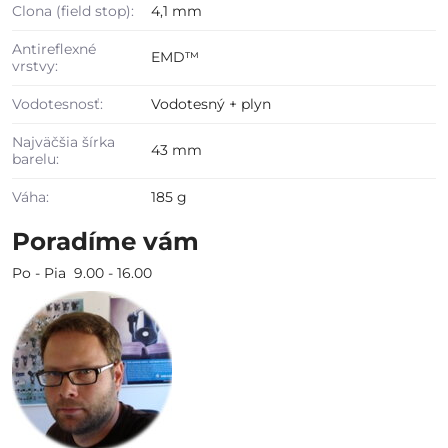
Clona (field stop):
4,1 mm
Antireflexné
EMD™
vrstvy:
Vodotesnosť:
Vodotesný + plyn
Najväčšia šírka
43 mm
barelu:
Váha:
185 g
Poradíme vám
Po - Pia 9.00 - 16.00