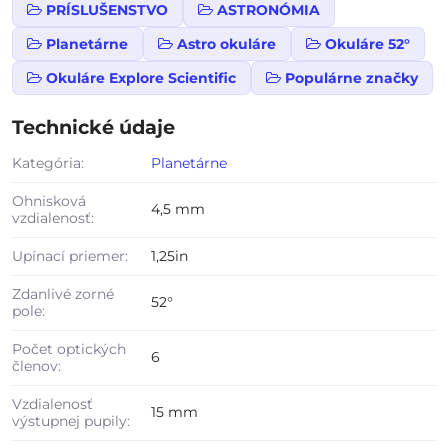
PRÍSLUŠENSTVO
ASTRONÓMIA
Planetárne
Astro okuláre
Okuláre 52°
Okuláre Explore Scientific
Populárne značky
Technické údaje
Kategória:
Planetárne
Ohnisková
4,5 mm
vzdialenosť:
Upínací priemer:
1,25in
Zdanlivé zorné
52°
pole:
Počet optických
6
členov:
Vzdialenosť
15 mm
výstupnej pupily: