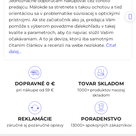
Jednoznačne odporúčam nakupovať cez tohoto
5
predajcu. Málokde sa stretnete s takou ochotou a tiež
orientáciou sa v problematike súvisiacej s optickými
prístrojmi. Ak ste začiatočník ako ja, predajca Vám
pomôže s výberom povedzme ďalekohľadu v takej
kvalite a parametroch, aby čo najviac slúžil Vašim
očakávaniam. A to je devíza, ktorú iba samotným
čítaním článkov a recenzií na webe nezískate.
Čítať
ďalej...
DOPRAVNÉ 0 €
TOVAR SKLADOM
pri nákupe od 59 €
1000+ produktov naozaj
skladom
REKLAMÁCIE
PORADENSTVO
záručné aj pozáručné opravy
13000+ spokojných zákazníkov