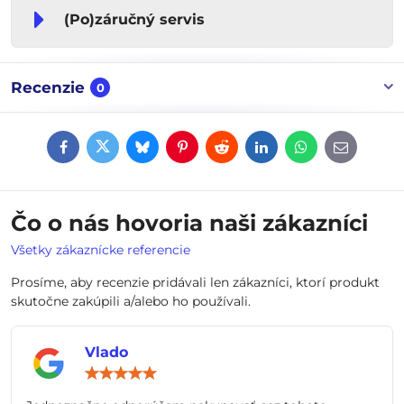
(Po)záručný servis
Recenzie
0
Facebook
Twitter
Bluesky
Pinterest
Reddit
LinkedIn
WhatsApp
E-
mail
Čo o nás hovoria naši zákazníci
Všetky zákaznícke referencie
Prosíme, aby recenzie pridávali len zákazníci, ktorí produkt
skutočne zakúpili a/alebo ho používali.
Vlado
Hodnotenie:
5
/