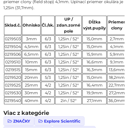
priemer clony (field stop) 4,1mm. Upínací priemer okulára je
1,25in (31,7mm).
UP /
Dĺžka
Priemer
Sklad.
č.
Ohnisko
Čl./sk.
zdan.zorné
výst.
pupily
clony
pole
0219503
3mm
6/3
1,25in / 52°
15,0mm
2,7mm
0219504
4,5mm
6/3
1,25in / 52°
15,0mm
4,1mm
0219506
6,5mm
6/3
1,25in / 52°
15,9mm
5,9mm
0219510
10mm
6/3
1,25in / 52°
16,6mm
9,1mm
0219515
15mm
6/3
1,25in / 52°
16,3mm
13,6mm
0219520
20mm
5/3
1,25in / 52°
15,0mm
18,2mm
0219525
25mm
4/2
1,25in / 52°
16,4mm
22,7mm
0219530
30mm
4/2
1,25in / 52°
19,9mm
27,2mm
0219540
40mm
4/2
2in / 52°
27,1mm
36,0mm
Viac z kategórie
ZNAČKY
Explore Scientific