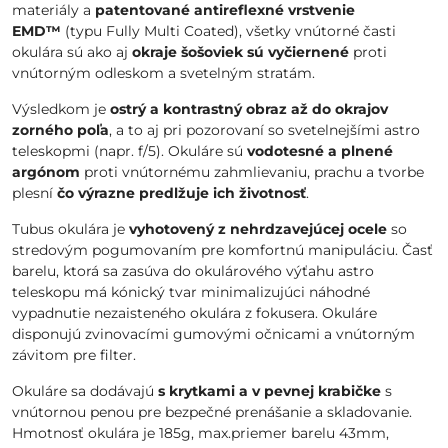
materiály a
patentované antireflexné vrstvenie
EMD™
(typu Fully Multi Coated), všetky vnútorné časti
okulára sú ako aj
okraje šošoviek sú vyčiernené
proti
vnútorným odleskom a svetelným stratám.
Výsledkom je
ostrý a kontrastný obraz až do okrajov
zorného poľa
, a to aj pri pozorovaní so svetelnejšími astro
teleskopmi (napr. f/5). Okuláre sú
vodotesné a plnené
argónom
proti vnútornému zahmlievaniu, prachu a tvorbe
plesní
čo výrazne predlžuje ich životnosť
.
Tubus okulára je
vyhotovený z nehrdzavejúcej ocele
so
stredovým pogumovaním pre komfortnú manipuláciu. Časť
barelu, ktorá sa zasúva do okulárového výťahu astro
teleskopu má kónický tvar minimalizujúci náhodné
vypadnutie nezaisteného okulára z fokusera. Okuláre
disponujú zvinovacími gumovými očnicami a vnútorným
závitom pre filter.
Okuláre sa dodávajú
s krytkami a v pevnej krabičke
s
vnútornou penou pre bezpečné prenášanie a skladovanie.
Hmotnosť okulára je 185g, max.priemer barelu 43mm,