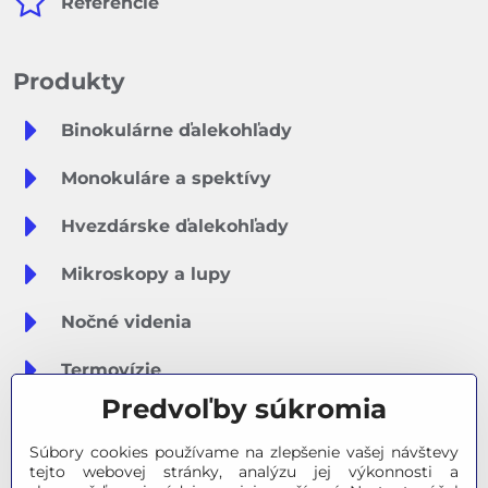
Referencie
Produkty
Binokulárne ďalekohľady
Monokuláre a spektívy
Hvezdárske ďalekohľady
Mikroskopy a lupy
Nočné videnia
Termovízie
Predvoľby súkromia
Meteostanice
Súbory cookies používame na zlepšenie vašej návštevy
Značky
tejto webovej stránky, analýzu jej výkonnosti a