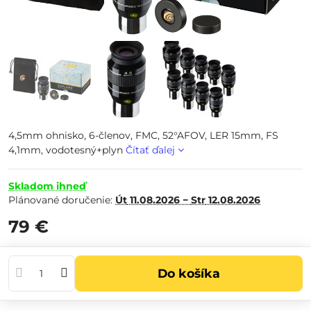
4,5mm ohnisko, 6-členov, FMC, 52°AFOV, LER 15mm, FS
4,1mm, vodotesný+plyn
Čítať ďalej
Skladom ihneď
Plánované doručenie:
Út
11.08.2026 −
Str
12.08.2026
79 €
Do košíka