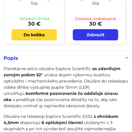
52g
52g
Skladom ihneď
Dočasne nedostupné
30 €
30 €
Do košíka
Zobraziť
Popis
Planetárne astro okuláre Explore Scientific
so zdanlivým
zorným poľom 52°
urobia dojem výbornou kvalitou
optického i mechanického prevedenia. Okuláre do teleskopu
vďaka dlhšej výstupnej pupile 15mm (LER)
umožňujú
komfortné pozorovanie čo odďaľuje únavu
oka
a predlžuje čas pozorovania dôležitý na to, aby oko
dokázalo vnímať aj najmenšie obrazové detaily.
Okuláre na teleskop Explore Scientific ES52
s ohniskom
4,5mm
disponujú
6 optickými členmi
uloženými v 3
skupinách a pri ich výrobe boli použité najmodernejšie