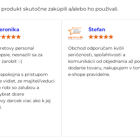
í produkt skutočne zakúpili a/alebo ho používali.
eronika
Štefan
Hodnotenie:
Hod
5
5
/
/
tretovy personal
Obchod odporúčam kvôli
5
5
epsie, nesnazili sa za
serióznosti, spoľahlivosti a
zarobit :-)
komunikácii od objednania až po
dodanie tovaru, nakupujem v to
spokojna s pristupom
e-shope pravidelne.
 vidiet, ze majitel/veduci
 robi so zalubou a
brat dcere
vy darcek viac ako k jej
.