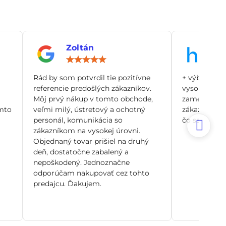
Zoltán
An
notenie:
Hodnotenie:
5
/
Rád by som potvrdil tie pozitívne
+ výborný zá
5
referencie predošlých zákazníkov.
vysoko odbo
Môj prvý nákup v tomto obchode,
zamerané pr
mto
veľmi milý, ústretový a ochotný
zákazníka, n
personál, komunikácia so
čo sa dá. Si
zákazníkom na vysokej úrovni.
Objednaný tovar prišiel na druhý
deň, dostatočne zabalený a
nepoškodený. Jednoznačne
odporúčam nakupovať cez tohto
predajcu. Ďakujem.