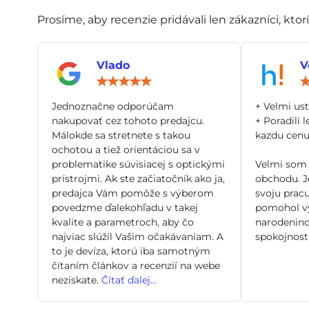
Prosíme, aby recenzie pridávali len zákazníci, ktor
Vlado
V
Hodnotenie:
5
/
Jednoznačne odporúčam
+ Velmi us
5
nakupovať cez tohoto predajcu.
+ Poradili l
Málokde sa stretnete s takou
kazdu cenu 
ochotou a tiež orientáciou sa v
problematike súvisiacej s optickými
Velmi som 
prístrojmi. Ak ste začiatočník ako ja,
obchodu. Je
predajca Vám pomôže s výberom
svoju pracu
povedzme ďalekohľadu v takej
pomohol vy
kvalite a parametroch, aby čo
narodenino
najviac slúžil Vašim očakávaniam. A
spokojnosti
to je devíza, ktorú iba samotným
čítaním článkov a recenzií na webe
nezískate.
Čítať ďalej...