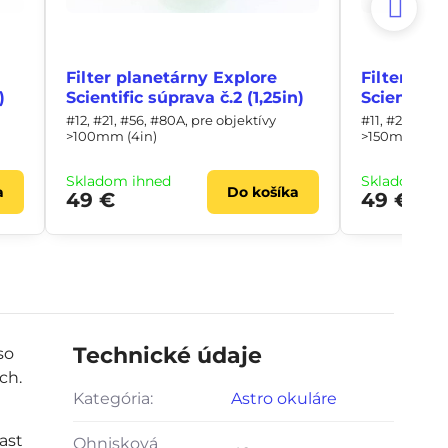
Filter planetárny Explore
Filter pla
)
Scientific súprava č.2 (1,25in)
Scientific 
#12, #21, #56, #80A, pre objektívy
#11, #23A, #4
>100mm (4in)
>150mm (6in
Skladom ihneď
Skladom ih
a
Do košíka
49 €
49 €
Technické údaje
so
ch.
Kategória:
Astro okuláre
ast
Ohnisková