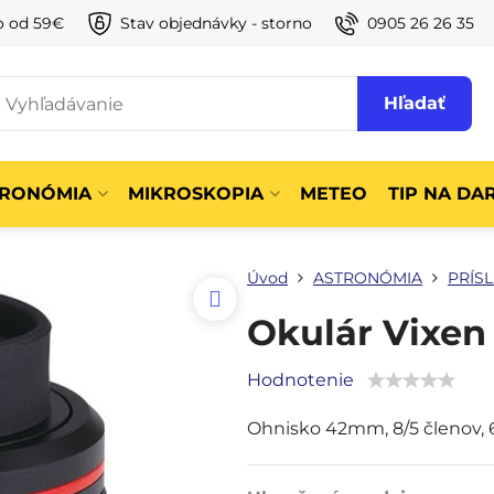
o od 59€
Stav objednávky - storno
0905 26 26 35
Hľadať
TRONÓMIA
MIKROSKOPIA
METEO
TIP NA DA
Úvod
ASTRONÓMIA
PRÍS
Okulár Vixen
Hodnotenie
Ohnisko 42mm, 8/5 členov,