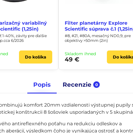
larizačný variabilný
Filter planetárny Explore
ientific (1,25in)
Scientific súprava č.1 (1,25in
 1-40%, závity pre ďalšie
#8, #21, #80A, mesačný ND0,9, pre
tup.cca 6/2026
objektívy >50mm (2in)
hneď
Skladom ihneď
Do košíka
Do košík
49 €
Popis
Recenzie
0
ombinujú komfort 20mm vzdialenosti výstupnej pupily 
ickej konštrukcii 8 šošoviek usporiadaných v 5 skupiná
ového antireflexného poťahu na redukciu odleskov a
h aberácií, výsledkom čoho je vynikajúca ostrosť a kontr