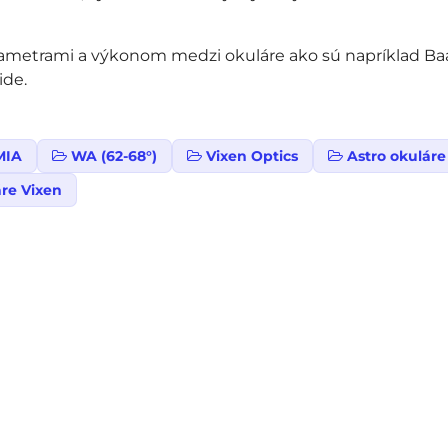
arametrami a výkonom medzi okuláre ako sú napríklad Ba
ide.
MIA
WA (62-68°)
Vixen Optics
Astro okuláre
re Vixen