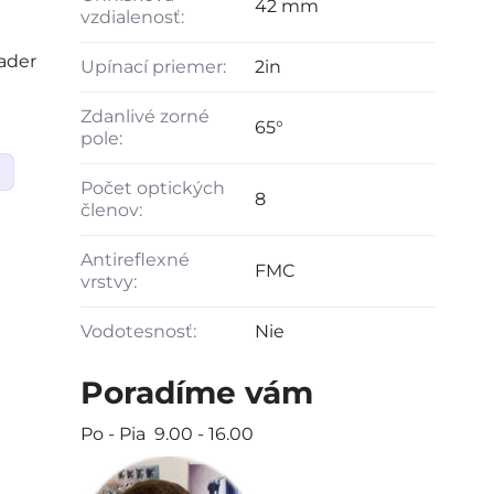
42 mm
vzdialenosť:
ader
Upínací priemer:
2in
Zdanlivé zorné
65°
pole:
Počet optických
8
členov:
Antireflexné
FMC
vrstvy:
Vodotesnosť:
Nie
Poradíme vám
Po - Pia 9.00 - 16.00