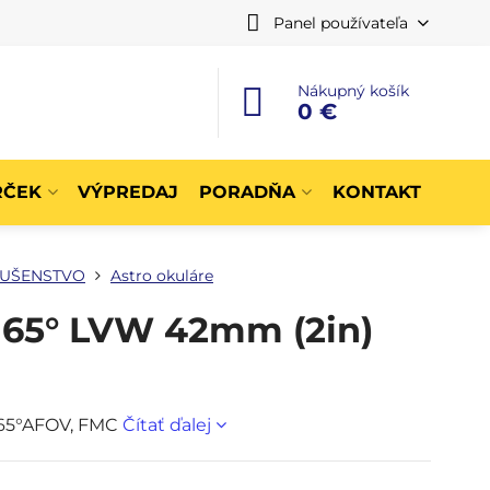
Panel používateľa
Nákupný košík
0 €
RČEK
VÝPREDAJ
PORADŇA
KONTAKT
LUŠENSTVO
Astro okuláre
 65° LVW 42mm (2in)
 65°AFOV, FMC
Čítať ďalej