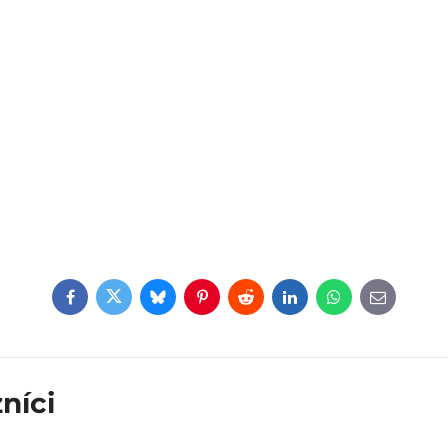
Facebook
Twitter
Bluesky
Pinterest
Reddit
LinkedIn
WhatsApp
E-
mail
níci