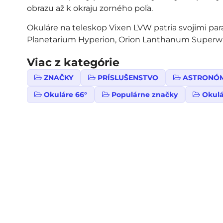
obrazu až k okraju zorného poľa.
Okuláre na teleskop Vixen LVW patria svojimi p
Planetarium Hyperion, Orion Lanthanum Superw
Viac z kategórie
ZNAČKY
PRÍSLUŠENSTVO
ASTRONÓ
Okuláre 66°
Populárne značky
Okulá