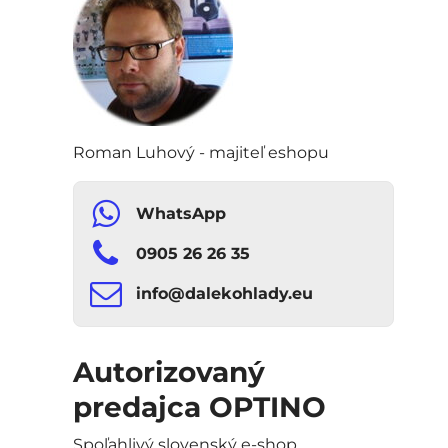
Roman Luhový - majiteľ eshopu
WhatsApp
0905 26 26 35
info​​@dalekohlady​​.eu
Autorizovaný
predajca OPTINO
Spoľahlivý slovenský e-shop