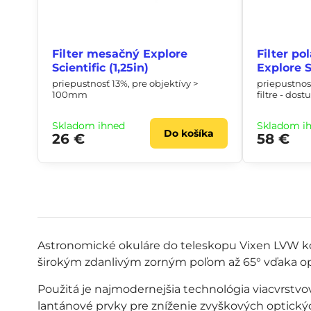
Filter mesačný Explore
Filter po
Scientific (1,25in)
Explore Sc
priepustnosť 13%, pre objektívy >
priepustnosť
100mm
filtre - dos
Skladom ihneď
Skladom i
Do košíka
26 €
58 €
Astronomické okuláre do teleskopu Vixen LVW k
širokým zdanlivým zorným poľom až 65° vďaka opt
Použitá je najmodernejšia technológia viacvrstv
lantánové prvky pre zníženie zvyškových optickýc