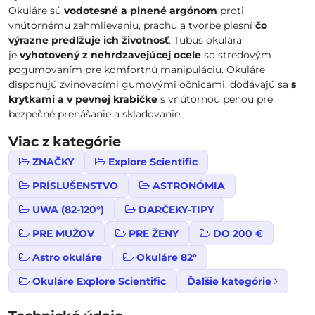
Okuláre sú
vodotesné a plnené argónom
proti
vnútornému zahmlievaniu, prachu a tvorbe plesní
čo
výrazne predlžuje ich životnosť
. Tubus okulára
je
vyhotovený z nehrdzavejúcej ocele
so stredovým
pogumovaním pre komfortnú manipuláciu. Okuláre
disponujú zvinovacími gumovými očnicami, dodávajú sa
s
krytkami a v pevnej krabičke
s vnútornou penou pre
bezpečné prenášanie a skladovanie.
Viac z kategórie
ZNAČKY
Explore Scientific
PRÍSLUŠENSTVO
ASTRONÓMIA
UWA (82-120°)
DARČEKY-TIPY
PRE MUŽOV
PRE ŽENY
DO 200 €
Astro okuláre
Okuláre 82°
Okuláre Explore Scientific
Ďalšie kategórie