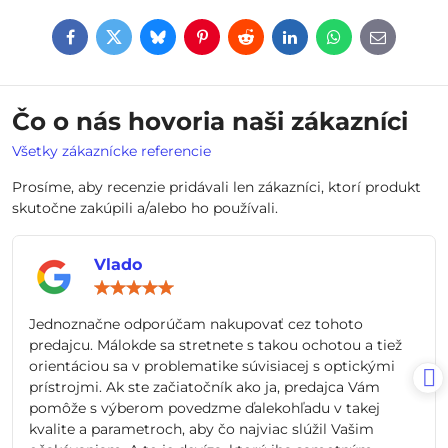
Facebook
Twitter
Bluesky
Pinterest
Reddit
LinkedIn
WhatsApp
E-
mail
Čo o nás hovoria naši zákazníci
Všetky zákaznícke referencie
Prosíme, aby recenzie pridávali len zákazníci, ktorí produkt
skutočne zakúpili a/alebo ho používali.
Vlado
Hodnotenie:
5
/
Jednoznačne odporúčam nakupovať cez tohoto
5
predajcu. Málokde sa stretnete s takou ochotou a tiež
orientáciou sa v problematike súvisiacej s optickými
prístrojmi. Ak ste začiatočník ako ja, predajca Vám
pomôže s výberom povedzme ďalekohľadu v takej
kvalite a parametroch, aby čo najviac slúžil Vašim