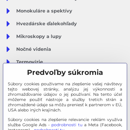
Monokuláre a spektívy
Hvezdárske ďalekohľady
Mikroskopy a lupy
Nočné videnia
Termovízie
Predvoľby súkromia
Meteostanice
Súbory cookies používame na zlepšenie vašej návštevy
Značky
tejto webovej stránky, analýzu jej výkonnosti a
zhromažďovanie údajov o jej používaní. Na tento účel
môžeme použiť nástroje a služby tretích strán a
Výpredaj
zhromaždené údaje sa môžu preniesť k partnerom v EÚ,
USA alebo iných krajinách.
Tipy na darčeky
Súbory cookies na zlepšenie relevancie reklám využíva
služba Google Ads -
podrobnosti tu
a Meta (Facebook,
Poradňa - Ako si vybrať