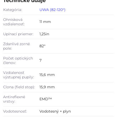
Technické údaje
Kategória:
UWA (82-120°)
Ohnisková
11 mm
vzdialenosť:
Upínací priemer:
1,25in
Zdanlivé zorné
82°
pole:
Počet optických
7
členov:
Vzdialenosť
15,6 mm
výstupnej pupily:
Clona (field stop):
15,9 mm
Antireflexné
EMD™
vrstvy:
Vodotesnosť:
Vodotesný + plyn