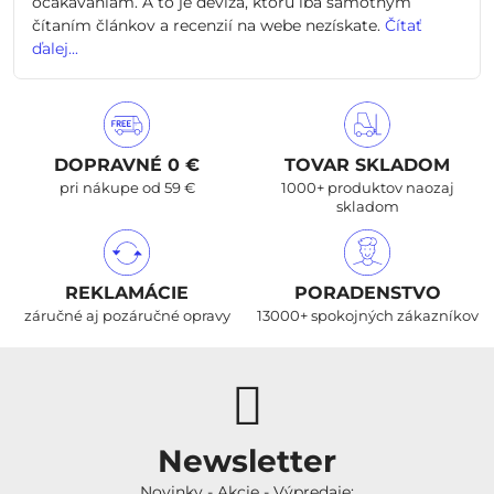
očakávaniam. A to je devíza, ktorú iba samotným
čítaním článkov a recenzií na webe nezískate.
Čítať
ďalej...
DOPRAVNÉ 0 €
TOVAR SKLADOM
pri nákupe od 59 €
1000+ produktov naozaj
skladom
REKLAMÁCIE
PORADENSTVO
záručné aj pozáručné opravy
13000+ spokojných zákazníkov
Newsletter
Novinky - Akcie - Výpredaje: