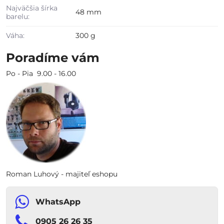
Najväčšia šírka
48 mm
barelu:
Váha:
300 g
Poradíme vám
Po - Pia 9.00 - 16.00
Roman Luhový - majiteľ eshopu
WhatsApp
0905 26 26 35