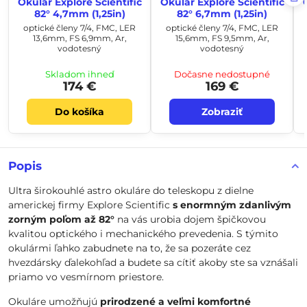
Okulár Explore Scientific
Okulár Explore Scientific
82° 4,7mm (1,25in)
82° 6,7mm (1,25in)
optické členy 7/4, FMC, LER
optické členy 7/4, FMC, LER
13,6mm, FS 6,9mm, Ar,
15,6mm, FS 9,5mm, Ar,
vodotesný
vodotesný
Skladom ihneď
Dočasne nedostupné
174 €
169 €
Do košíka
Zobraziť
Popis
Ultra širokouhlé astro okuláre do teleskopu z dielne
americkej firmy Explore Scientific
s enormným zdanlivým
zorným poľom až 82°
na vás urobia dojem špičkovou
kvalitou optického i mechanického prevedenia. S týmito
okulármi ľahko zabudnete na to, že sa pozeráte cez
hvezdársky ďalekohľad a budete sa cítiť akoby ste sa vznášali
priamo vo vesmírnom priestore.
Okuláre umožňujú
prirodzené a veľmi komfortné