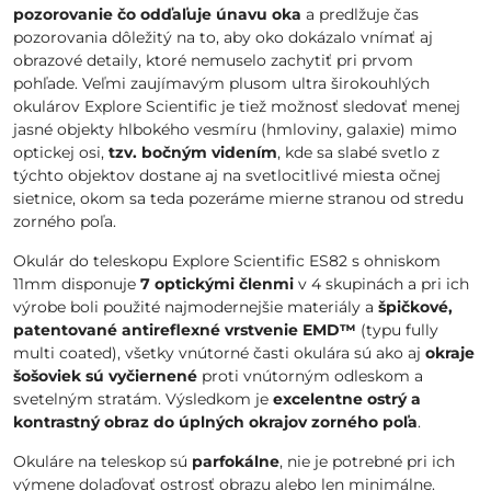
pozorovanie čo odďaľuje únavu oka
a predlžuje čas
pozorovania dôležitý na to, aby oko dokázalo vnímať aj
obrazové detaily, ktoré nemuselo zachytiť pri prvom
pohľade. Veľmi zaujímavým plusom ultra širokouhlých
okulárov Explore Scientific je tiež možnosť sledovať menej
jasné objekty hlbokého vesmíru (hmloviny, galaxie) mimo
optickej osi,
tzv. bočným videním
, kde sa slabé svetlo z
týchto objektov dostane aj na svetlocitlivé miesta očnej
sietnice, okom sa teda pozeráme mierne stranou od stredu
zorného poľa.
Okulár do teleskopu Explore Scientific ES82 s ohniskom
11mm disponuje
7 optickými členmi
v 4 skupinách a pri ich
výrobe boli použité najmodernejšie materiály a
špičkové,
patentované antireflexné vrstvenie EMD™
(typu fully
multi coated), všetky vnútorné časti okulára sú ako aj
okraje
šošoviek sú vyčiernené
proti vnútorným odleskom a
svetelným stratám. Výsledkom je
excelentne ostrý a
kontrastný obraz do úplných okrajov zorného poľa
.
Okuláre na teleskop sú
parfokálne
, nie je potrebné pri ich
výmene dolaďovať ostrosť obrazu alebo len minimálne.