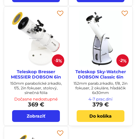
5%
2%
Teleskop Bresser
Teleskop Sky-Watcher
MESSIER DOBSON 6in
DOBSON Classic 6in
150mm parabolické zrkadlo,
152mm parab.zrkadlo, f/8, 2in
f/5, 2in fokuser, stolový,
fokuser, 2 okuláre, hľadáčik
slnečná fólia
6x30mm
Dočasne nedostupné
4-7 prac.dní
369 €
379 €
Zobraziť
Do košíka