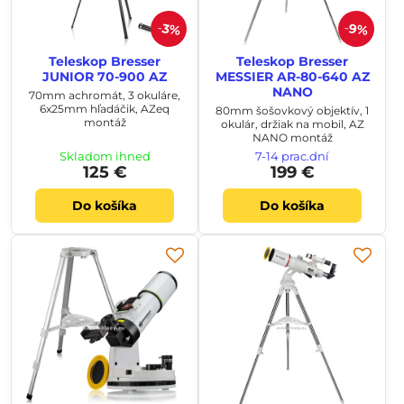
9%
3%
Teleskop Bresser
Teleskop Bresser
JUNIOR 70-900 AZ
MESSIER AR-80-640 AZ
NANO
70mm achromát, 3 okuláre,
6x25mm hľadáčik, AZeq
80mm šošovkový objektív, 1
montáž
okulár, držiak na mobil, AZ
NANO montáž
Skladom ihneď
7-14 prac.dní
125 €
199 €
Do košíka
Do košíka