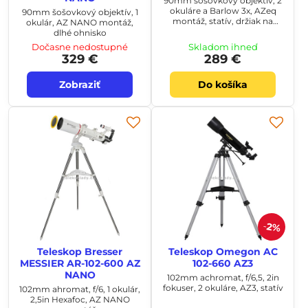
90mm šošovkový objektív, 2
okuláre a Barlow 3x, AZeq
90mm šošovkový objektív, 1
montáž, statív, držiak na
okulár, AZ NANO montáž,
mobil, slnečná fólia
dlhé ohnisko
Dočasne nedostupné
Skladom ihneď
329 €
289 €
Zobraziť
Do košíka
2%
Teleskop Bresser
Teleskop Omegon AC
MESSIER AR-102-600 AZ
102-660 AZ3
NANO
102mm achromat, f/6,5, 2in
fokuser, 2 okuláre, AZ3, statív
102mm ahromat, f/6, 1 okulár,
2,5in Hexafoc, AZ NANO