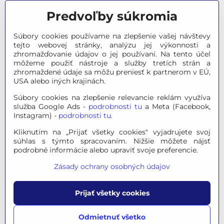
Predvoľby súkromia
Meteostanice
Súbory cookies používame na zlepšenie vašej návštevy
Značky
tejto webovej stránky, analýzu jej výkonnosti a
zhromažďovanie údajov o jej používaní. Na tento účel
môžeme použiť nástroje a služby tretích strán a
Výpredaj
zhromaždené údaje sa môžu preniesť k partnerom v EÚ,
USA alebo iných krajinách.
Tipy na darčeky
Súbory cookies na zlepšenie relevancie reklám využíva
služba Google Ads -
podrobnosti tu
a Meta (Facebook,
Poradňa - Ako si vybrať
Instagram) -
podrobnosti tu
.
Kliknutím na „Prijať všetky cookies" vyjadrujete svoj
súhlas s týmto spracovaním. Nižšie môžete nájsť
© 2026 OPTINO s.r.o., všetky práva vyhradené. Všetky logá a
podrobné informácie alebo upraviť svoje preferencie.
ochranné známky na tejto stránke sú majetkom príslušného
Zásady ochrany osobných údajov
vlastníka.
Mapa stránok
|
Právne informácie
|
Ochrana osobných
Prijať všetky cookies
údajov
|
Nastavenie súkromia
Táto stránka je chránená programom reCAPTCHA a
Odmietnuť všetko
spoločnosťou Google, platia
Pravidlá ochrany osobných