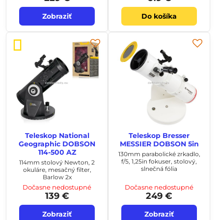
Zobraziť
Do košíka
Teleskop National
Teleskop Bresser
Geographic DOBSON
MESSIER DOBSON 5in
114-500 AZ
130mm parabolické zrkadlo,
f/5, 1,25in fokuser, stolový,
114mm stolový Newton, 2
slnečná fólia
okuláre, mesačný filter,
Barlow 2x
Dočasne nedostupné
Dočasne nedostupné
139 €
249 €
Zobraziť
Zobraziť