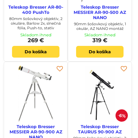
Teleskop Bresser AR-80-
Teleskop Bresser
400 PushTo
MESSIER AR-90-500 AZ
NANO
80mm šošovkový objektív, 2
okuláre, Barlow 2x, slnečná
90mm šošovkový objektív, 1
fólia, Push-to, statív
okulár, AZ NANO montáž
Skladom ihneď
Skladom ihneď
269 €
319 €
Do košíka
Do košíka
6%
Teleskop Bresser
Teleskop Bresser
MESSIER AR-90-900 AZ
TAURUS 90-900 AZ
NANO