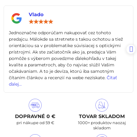
Vlado
Hodnotenie:
5
/
Jednoznačne odporúčam nakupovať cez tohoto
5
predajcu. Málokde sa stretnete s takou ochotou a tiež
orientáciou sa v problematike súvisiacej s optickými
prístrojmi. Ak ste začiatočník ako ja, predajca Vám
pomôže s výberom povedzme ďalekohľadu v takej
kvalite a parametroch, aby čo najviac slúžil Vašim
očakávaniam. A to je devíza, ktorú iba samotným
čítaním článkov a recenzií na webe nezískate.
Čítať
ďalej...
DOPRAVNÉ 0 €
TOVAR SKLADOM
pri nákupe od 59 €
1000+ produktov naozaj
skladom