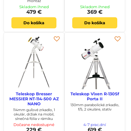
montáž
Skladom ihneď
Skladom ihneď
479 €
369 €
Do košíka
Do košíka
Teleskop Bresser
Teleskop Vixen R-130Sf
MESSIER NT-114-500 AZ
Porta II
NANO
130mm parabolické zrkadlo,
f/5, 2 okuláre, statív
114mm guľové zrkadlo, 1
okulár, držiak na mobil,
slnečná fólia v rámiku
Dočasne nedostupné
4-7 prac.dní
229 €
619 €