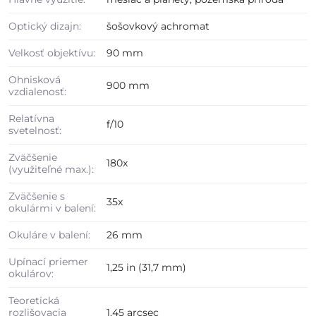
Optický dizajn:
šošovkový achromat
Velkosť objektívu:
90 mm
Ohnisková
900 mm
vzdialenosť:
Relatívna
f/10
svetelnosť:
Zväčšenie
180x
(využiteľné max.):
Zväčšenie s
35x
okulármi v balení:
Okuláre v balení:
26 mm
Upínací priemer
1,25 in (31,7 mm)
okulárov:
Teoretická
rozlišovacia
1,45 arcsec