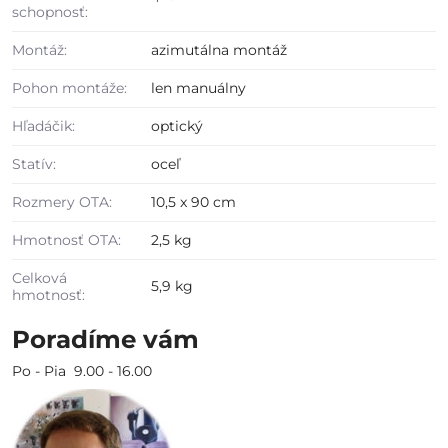
schopnosť:
Montáž:
azimutálna montáž
Pohon montáže:
len manuálny
Hľadáčik:
optický
Statív:
oceľ
Rozmery OTA:
10,5 x 90 cm
Hmotnosť OTA:
2,5 kg
Celková
5,9 kg
hmotnosť:
Poradíme vám
Po - Pia 9.00 - 16.00