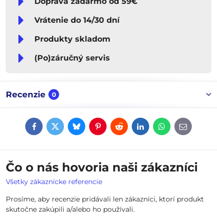
Doprava zadarmo od 59€
Vrátenie do 14/30 dní
Produkty skladom
(Po)záručný servis
Recenzie
0
Facebook
Twitter
Bluesky
Pinterest
Reddit
LinkedIn
WhatsApp
E-
mail
Čo o nás hovoria naši zákazníci
Všetky zákaznícke referencie
Prosíme, aby recenzie pridávali len zákazníci, ktorí produkt
skutočne zakúpili a/alebo ho používali.