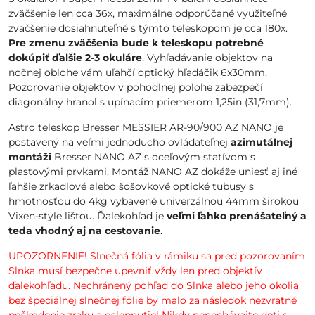
zväčšenie len cca 36x, maximálne odporúčané využiteľné
zväčšenie dosiahnuteľné s týmto teleskopom je cca 180x.
Pre zmenu zväčšenia bude k teleskopu potrebné
dokúpiť ďalšie 2-3 okuláre
. Vyhľadávanie objektov na
nočnej oblohe vám uľahčí optický hľadáčik 6x30mm.
Pozorovanie objektov v pohodlnej polohe zabezpečí
diagonálny hranol s upínacím priemerom 1,25in (31,7mm).
Astro teleskop Bresser MESSIER AR-90/900 AZ NANO je
postavený na veľmi jednoducho ovládateľnej
azimutálnej
montáži
Bresser NANO AZ s oceľovým statívom s
plastovými prvkami. Montáž NANO AZ dokáže uniesť aj iné
ľahšie zrkadlové alebo šošovkové optické tubusy s
hmotnosťou do 4kg vybavené univerzálnou 44mm širokou
Vixen-style lištou. Ďalekohľad je
veľmi ľahko prenášateľný a
teda vhodný aj na cestovanie
.
UPOZORNENIE! Slnečná fólia v rámiku sa pred pozorovaním
Slnka musí bezpečne upevniť vždy len pred objektív
ďalekohľadu. Nechránený pohľad do Slnka alebo jeho okolia
bez špeciálnej slnečnej fólie by malo za následok nezvratné