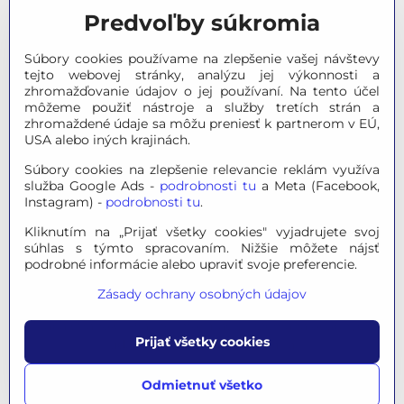
Predvoľby súkromia
Meteostanice
Súbory cookies používame na zlepšenie vašej návštevy
Značky
tejto webovej stránky, analýzu jej výkonnosti a
zhromažďovanie údajov o jej používaní. Na tento účel
môžeme použiť nástroje a služby tretích strán a
Výpredaj
zhromaždené údaje sa môžu preniesť k partnerom v EÚ,
USA alebo iných krajinách.
Tipy na darčeky
Súbory cookies na zlepšenie relevancie reklám využíva
služba Google Ads -
podrobnosti tu
a Meta (Facebook,
Poradňa - Ako si vybrať
Instagram) -
podrobnosti tu
.
Kliknutím na „Prijať všetky cookies" vyjadrujete svoj
súhlas s týmto spracovaním. Nižšie môžete nájsť
© 2026 OPTINO s.r.o., všetky práva vyhradené. Všetky logá a
podrobné informácie alebo upraviť svoje preferencie.
ochranné známky na tejto stránke sú majetkom príslušného
Zásady ochrany osobných údajov
vlastníka.
Mapa stránok
|
Právne informácie
|
Ochrana osobných
Prijať všetky cookies
údajov
|
Nastavenie súkromia
Táto stránka je chránená programom reCAPTCHA a
Odmietnuť všetko
spoločnosťou Google, platia
Pravidlá ochrany osobných