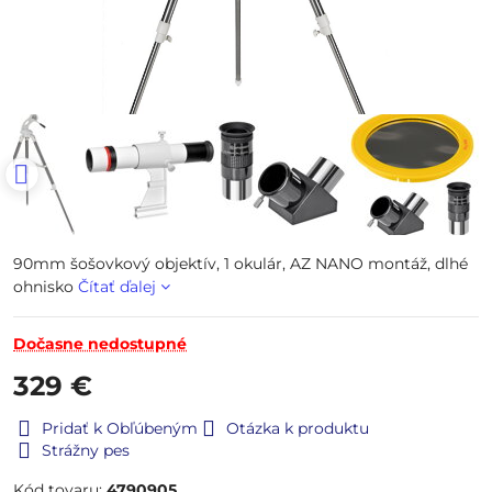
90mm šošovkový objektív, 1 okulár, AZ NANO montáž, dlhé
ohnisko
Čítať ďalej
Dočasne nedostupné
329 €
Pridať k Obľúbeným
Otázka k produktu
Strážny pes
Kód tovaru:
4790905