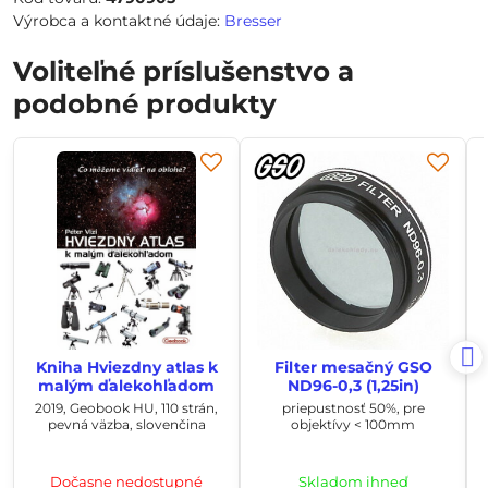
Výrobca a kontaktné údaje:
Bresser
Voliteľné príslušenstvo a
podobné produkty
Kniha Hviezdny atlas k
Filter mesačný GSO
malým ďalekohľadom
ND96-0,3 (1,25in)
2019, Geobook HU, 110 strán,
priepustnosť 50%, pre
pevná väzba, slovenčina
objektívy < 100mm
Dočasne nedostupné
Skladom ihneď