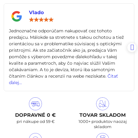
Vlado
Hodnotenie:
5
/
Jednoznačne odporúčam nakupovať cez tohoto
5
predajcu. Málokde sa stretnete s takou ochotou a tiež
orientáciou sa v problematike súvisiacej s optickými
prístrojmi. Ak ste začiatočník ako ja, predajca Vám
pomôže s výberom povedzme ďalekohľadu v takej
kvalite a parametroch, aby čo najviac slúžil Vašim
očakávaniam. A to je devíza, ktorú iba samotným
čítaním článkov a recenzií na webe nezískate.
Čítať
ďalej...
DOPRAVNÉ 0 €
TOVAR SKLADOM
pri nákupe od 59 €
1000+ produktov naozaj
skladom