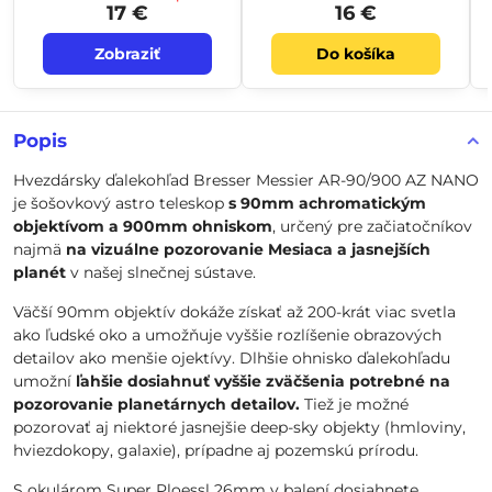
17 €
16 €
Zobraziť
Do košíka
Popis
Hvezdársky ďalekohľad Bresser Messier AR-90/900 AZ NANO
je šošovkový astro teleskop
s 90mm achromatickým
objektívom a 900mm ohniskom
, určený pre začiatočníkov
najmä
na vizuálne pozorovanie Mesiaca a jasnejších
planét
v našej slnečnej sústave.
Väčší 90mm objektív dokáže získať až 200-krát viac svetla
ako ľudské oko a umožňuje vyššie rozlíšenie obrazových
detailov ako menšie ojektívy. Dlhšie ohnisko ďalekohľadu
umožní
ľahšie dosiahnuť vyššie zväčšenia potrebné na
pozorovanie planetárnych detailov.
Tiež je možné
pozorovať aj niektoré jasnejšie deep-sky objekty (hmloviny,
hviezdokopy, galaxie), prípadne aj pozemskú prírodu.
S okulárom Super Ploessl 26mm v balení dosiahnete