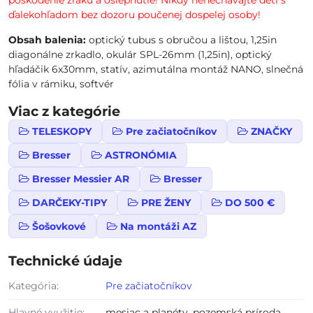
poškodenie zraku a oslepnutie! Nikdy nenechávajte deti s
ďalekohľadom bez dozoru poučenej dospelej osoby!
Obsah balenia:
optický tubus s obručou a lištou, 1,25in
diagonálne zrkadlo, okulár SPL-26mm (1,25in), optický
hľadáčik 6x30mm, statív, azimutálna montáž NANO, slnečná
fólia v rámiku, softvér
Viac z kategórie
TELESKOPY
Pre začiatočníkov
ZNAČKY
Bresser
ASTRONÓMIA
Bresser Messier AR
Bresser
DARČEKY-TIPY
PRE ŽENY
DO 500 €
Šošovkové
Na montáži AZ
Technické údaje
Kategória:
Pre začiatočníkov
Hlavné využitie:
mesiac a planéty, pozemská príroda