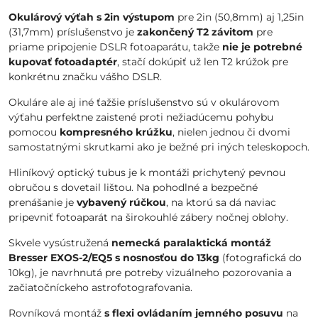
Okulárový výťah s 2in výstupom
pre 2in (50,8mm) aj 1,25in
(31,7mm) príslušenstvo je
zakončený T2 závitom
pre
priame pripojenie DSLR fotoaparátu, takže
nie je potrebné
kupovať fotoadaptér
, stačí dokúpiť už len T2 krúžok pre
konkrétnu značku vášho DSLR.
Okuláre ale aj iné ťažšie príslušenstvo sú v okulárovom
výťahu perfektne zaistené proti nežiadúcemu pohybu
pomocou
kompresného krúžku
, nielen jednou či dvomi
samostatnými skrutkami ako je bežné pri iných teleskopoch.
Hliníkový optický tubus je k montáži prichytený pevnou
obručou s dovetail lištou. Na pohodlné a bezpečné
prenášanie je
vybavený rúčkou
, na ktorú sa dá naviac
pripevniť fotoaparát na širokouhlé zábery nočnej oblohy.
Skvele vysústružená
nemecká paralaktická montáž
Bresser EXOS-2/EQ5
s nosnosťou do 13kg
(fotografická do
10kg), je navrhnutá pre potreby vizuálneho pozorovania a
začiatočníckeho astrofotografovania.
Rovníková montáž
s flexi ovládaním jemného posuvu
na