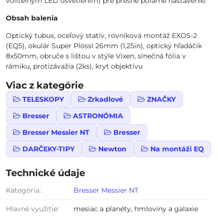
voliteľným LED osvetlením) pre presné polárne nastavenie.
Obsah balenia
Optický tubus, oceľový statív, rovníková montáž EXOS-2
(EQ5), okulár Super Plössl 26mm (1,25in), optický hľadáčik
8x50mm, obruče s lištou v stýle Vixen, slnečná fólia v
rámiku, protizávažia (2ks), kryt objektívu
Viac z kategórie
TELESKOPY
Zrkadlové
ZNAČKY
Bresser
ASTRONÓMIA
Bresser Messier NT
Bresser
DARČEKY-TIPY
Newton
Na montáži EQ
Technické údaje
Kategória:
Bresser Messier NT
Hlavné využitie:
mesiac a planéty, hmloviny a galaxie