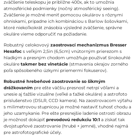
zväčšenie teleskopu je približne 400x, ak to umožnia
atmosférické podmienky (nočný atmosférický seeing).
Zväčšenie je možné meniť pomocou okulárov s rôznymi
ohniskami, prípadne ich kombináciou s Barlow šošovkami,
ktoré niekoľkokrát znásobia výsledné zväčšenie, správne
okuláre vieme odporučiť na požiadanie.
Robustný celokovový
zaostrovací mechanizmus Bresser
Hexafoc
s veľkým 2,5in (6,5cm) vnútorným prierezom s
hladkým a presným chodom umožňuje používať širokouhlé
okuláre
takmer bez vinetácie
(stmavenia okrajov zorného
poľa spôsobeného úzkymi priemermi fokuserov).
Robustné hrebeňové zaostrovanie so šikmým
drážkovaním
pre ešte väčšiu presnosť netrpí vôľami a
unesie aj ťažšie vizuálne (veľké a ťažké okuláre) a astrofoto
príslušenstvo (DSLR, CCD kamera). Na zaostrovacom výťahu
s milimetrovou stupnicou je možné nastaviť tuhosť chodu a
jeho uzamykanie. Pre ešte presnejšie ladenie ostrosti obrazu
je možnosť dokúpiť
prevodovú redukciu 10:1
a získať tak
dvojstupňové zaostrovanie (hrubé + jemné), vhodné najmä
pre astrofotografické účely.