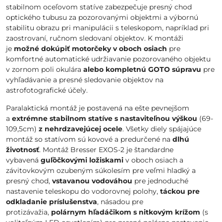
stabilnom oceľovom statíve zabezpečuje presný chod
optického tubusu za pozorovanými objektmi a výbornú
stabilitu obrazu pri manipulácii s teleskopom, napríklad pri
zaostrovaní, ručnom sledovaní objektov. K montáži
je
možné dokúpiť motorčeky v oboch osiach
pre
komfortné automatické udržiavanie pozorovaného objektu
v zornom poli okulára
alebo kompletnú GOTO súpravu
pre
vyhľadávanie a presné sledovanie objektov na
astrofotografické účely.
Paralaktická montáž je postavená na ešte pevnejšom
a
extrémne stabilnom statíve s nastaviteľnou výškou
(69-
109,5cm)
z nehrdzavejúcej ocele
. Všetky diely spájajúce
montáž so statívom sú kovové a predurčené na
dlhú
životnosť
. Montáž Bresser EXOS-2 je štandardne
vybavená
guľôčkovými ložiskami
v oboch osiach a
závitovkovým ozubeným súkolesím pre veľmi hladký a
presný chod,
vstavanou vodováhou
pre jednoduché
nastavenie teleskopu do vodorovnej polohy,
táckou pre
odkladanie príslušenstva
, násadou pre
protizávažia,
polárnym hľadáčikom s nitkovým krížom
(s