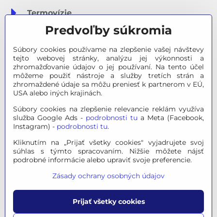
Termovízie
Predvoľby súkromia
Meteostanice
Súbory cookies používame na zlepšenie vašej návštevy
Značky
tejto webovej stránky, analýzu jej výkonnosti a
zhromažďovanie údajov o jej používaní. Na tento účel
môžeme použiť nástroje a služby tretích strán a
Výpredaj
zhromaždené údaje sa môžu preniesť k partnerom v EÚ,
USA alebo iných krajinách.
Tipy na darčeky
Súbory cookies na zlepšenie relevancie reklám využíva
služba Google Ads -
podrobnosti tu
a Meta (Facebook,
Poradňa - Ako si vybrať
Instagram) -
podrobnosti tu
.
Kliknutím na „Prijať všetky cookies" vyjadrujete svoj
súhlas s týmto spracovaním. Nižšie môžete nájsť
© 2026 OPTINO s.r.o., všetky práva vyhradené. Všetky logá a
podrobné informácie alebo upraviť svoje preferencie.
ochranné známky na tejto stránke sú majetkom príslušného
Zásady ochrany osobných údajov
vlastníka.
Mapa stránok
|
Právne informácie
|
Ochrana osobných
Prijať všetky cookies
údajov
|
Nastavenie súkromia