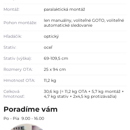
Montáž:
paralaktická montáž
len manuálny, voliteľné GOTO, voliteľné
Pohon montáže:
automatické sledovanie
Hľadáčik:
optický
Statív:
oceľ
Statív (výška):
69-109,5 cm
Rozmery OTA:
25 x 94 cm
Hmotnosť OTA:
11,2 kg
Celková
30,6 kg (= 11,2 kg OTA + 5,7 kg montáž +
hmotnosť:
4,7 kg statív + 2x4,5 kg protizávažia)
Poradíme vám
Po - Pia 9.00 - 16.00