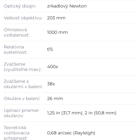
Optický dizajn:
zrkadlový Newton
Velkosť objektívu:
203 mm
Ohnisková
1000 mm
vzdialenosť:
Relatívna
f/5
svetelnosť:
Zväčšenie
400x
(využiteľné max.):
Zväčšenie s
38x
okulármi v balení:
Okuláre v balení:
26 mm
Upínací priemer
1,25 in (31,7 mm), 2 in (50,8 mm)
okulárov:
Teoretická
rozlišovacia
0,68 arcsec (Rayleigh)
schopnosť: