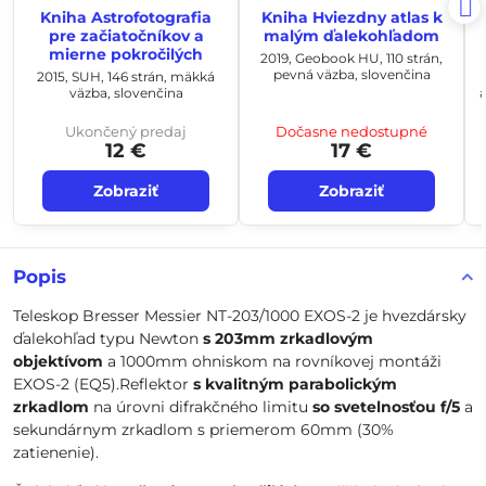
Kniha Astrofotografia
Kniha Hviezdny atlas k
pre začiatočníkov a
malým ďalekohľadom
mierne pokročilých
2019, Geobook HU, 110 strán,
pevná väzba, slovenčina
2015, SUH, 146 strán, mäkká
väzba, slovenčina
Ukončený predaj
Dočasne nedostupné
12 €
17 €
Zobraziť
Zobraziť
Popis
Teleskop Bresser Messier NT-203/1000 EXOS-2 je hvezdársky
ďalekohľad typu Newton
s 203mm zrkadlovým
objektívom
a 1000mm ohniskom na rovníkovej montáži
EXOS-2 (EQ5).Reflektor
s kvalitným parabolickým
zrkadlom
na úrovni difrakčného limitu
so svetelnosťou f/5
a
sekundárnym zrkadlom s priemerom 60mm (30%
zatienenie).