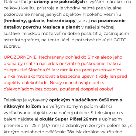
Ďalekohľad je
určený pre pokročilých
s vyššími nárokmi na
celkovú kvalitu prístroja a je vhodný najmä pre vizuálne
pozorovanie menej jasných objektov hlbokého Vesmíru
(
hmloviny, galaxie, hviezdokopy
), ale aj
na pozorovanie
detailov povrchu Mesiaca a planét
v našej slnečnej
sústave. Teleskop môže veľmi dobre poslúžiť aj začínajúcim
astrofotografom, na tento účel je potrebné dokúpiť GOTO
súpravu.
UPOZORNENIE! Nechránený pohľad do Slnka alebo jeho
okolia by mal za následok nezvratné poškodenie zraku a
oslepnutie! Slnečná fólia v rámiku sa pred pozorovaním
Slnka musí skontrolovať a bezpečne upevniť vždy len pred
objektív ďalekohľadu. Nikdy nenechávajte deti s
ďalekohľadom bez dozoru poučenej dospelej osoby!
Teleskop je vybavený
optickým hľadáčikom 8x50mm s
nitkovým krížom
a s veľkým zorným poľom uľahčí
vyhľadávanie objektov na nočnej oblohe. S teleskopom v
balení nájdete aj
okulár Super Plössl 26mm
s upínacím
priemerom 1,25in (31,7mm) a zdanlivým zorným poľom 52°, s
ktorým dosiahnete zväčšenie 38x. Maximálne využiteľné